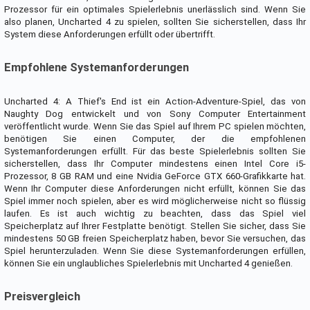
Prozessor für ein optimales Spielerlebnis unerlässlich sind. Wenn Sie
also planen, Uncharted 4 zu spielen, sollten Sie sicherstellen, dass Ihr
System diese Anforderungen erfüllt oder übertrifft.
Empfohlene Systemanforderungen
Uncharted 4: A Thief's End ist ein Action-Adventure-Spiel, das von
Naughty Dog entwickelt und von Sony Computer Entertainment
veröffentlicht wurde. Wenn Sie das Spiel auf Ihrem PC spielen möchten,
benötigen Sie einen Computer, der die empfohlenen
Systemanforderungen erfüllt. Für das beste Spielerlebnis sollten Sie
sicherstellen, dass Ihr Computer mindestens einen Intel Core i5-
Prozessor, 8 GB RAM und eine Nvidia GeForce GTX 660-Grafikkarte hat.
Wenn Ihr Computer diese Anforderungen nicht erfüllt, können Sie das
Spiel immer noch spielen, aber es wird möglicherweise nicht so flüssig
laufen. Es ist auch wichtig zu beachten, dass das Spiel viel
Speicherplatz auf Ihrer Festplatte benötigt. Stellen Sie sicher, dass Sie
mindestens 50 GB freien Speicherplatz haben, bevor Sie versuchen, das
Spiel herunterzuladen. Wenn Sie diese Systemanforderungen erfüllen,
können Sie ein unglaubliches Spielerlebnis mit Uncharted 4 genießen.
Preisvergleich