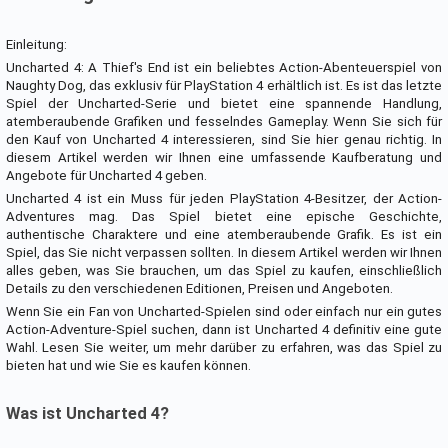
Einleitung:
Uncharted 4: A Thief's End ist ein beliebtes Action-Abenteuerspiel von
Naughty Dog, das exklusiv für PlayStation 4 erhältlich ist. Es ist das letzte
Spiel der Uncharted-Serie und bietet eine spannende Handlung,
atemberaubende Grafiken und fesselndes Gameplay. Wenn Sie sich für
den Kauf von Uncharted 4 interessieren, sind Sie hier genau richtig. In
diesem Artikel werden wir Ihnen eine umfassende Kaufberatung und
Angebote für Uncharted 4 geben.
Uncharted 4 ist ein Muss für jeden PlayStation 4-Besitzer, der Action-
Adventures mag. Das Spiel bietet eine epische Geschichte,
authentische Charaktere und eine atemberaubende Grafik. Es ist ein
Spiel, das Sie nicht verpassen sollten. In diesem Artikel werden wir Ihnen
alles geben, was Sie brauchen, um das Spiel zu kaufen, einschließlich
Details zu den verschiedenen Editionen, Preisen und Angeboten.
Wenn Sie ein Fan von Uncharted-Spielen sind oder einfach nur ein gutes
Action-Adventure-Spiel suchen, dann ist Uncharted 4 definitiv eine gute
Wahl. Lesen Sie weiter, um mehr darüber zu erfahren, was das Spiel zu
bieten hat und wie Sie es kaufen können.
Was ist Uncharted 4?