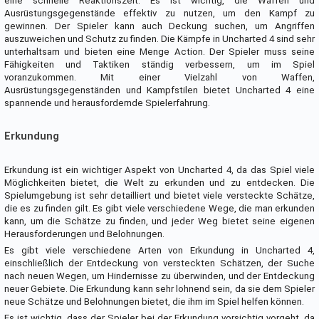
eine schnelle Reaktionszeit. Es ist wichtig, die Waffen und
Ausrüstungsgegenstände effektiv zu nutzen, um den Kampf zu
gewinnen. Der Spieler kann auch Deckung suchen, um Angriffen
auszuweichen und Schutz zu finden. Die Kämpfe in Uncharted 4 sind sehr
unterhaltsam und bieten eine Menge Action. Der Spieler muss seine
Fähigkeiten und Taktiken ständig verbessern, um im Spiel
voranzukommen. Mit einer Vielzahl von Waffen,
Ausrüstungsgegenständen und Kampfstilen bietet Uncharted 4 eine
spannende und herausfordernde Spielerfahrung.
Erkundung
Erkundung ist ein wichtiger Aspekt von Uncharted 4, da das Spiel viele
Möglichkeiten bietet, die Welt zu erkunden und zu entdecken. Die
Spielumgebung ist sehr detailliert und bietet viele versteckte Schätze,
die es zu finden gilt. Es gibt viele verschiedene Wege, die man erkunden
kann, um die Schätze zu finden, und jeder Weg bietet seine eigenen
Herausforderungen und Belohnungen.
Es gibt viele verschiedene Arten von Erkundung in Uncharted 4,
einschließlich der Entdeckung von versteckten Schätzen, der Suche
nach neuen Wegen, um Hindernisse zu überwinden, und der Entdeckung
neuer Gebiete. Die Erkundung kann sehr lohnend sein, da sie dem Spieler
neue Schätze und Belohnungen bietet, die ihm im Spiel helfen können.
Es ist wichtig, dass der Spieler bei der Erkundung vorsichtig vorgeht, da