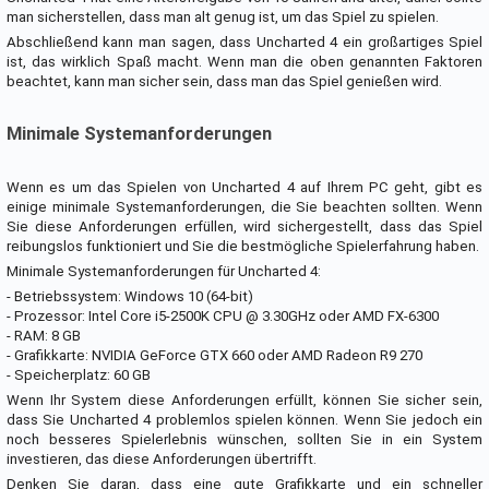
man sicherstellen, dass man alt genug ist, um das Spiel zu spielen.
Abschließend kann man sagen, dass Uncharted 4 ein großartiges Spiel
ist, das wirklich Spaß macht. Wenn man die oben genannten Faktoren
beachtet, kann man sicher sein, dass man das Spiel genießen wird.
Minimale Systemanforderungen
Wenn es um das Spielen von Uncharted 4 auf Ihrem PC geht, gibt es
einige minimale Systemanforderungen, die Sie beachten sollten. Wenn
Sie diese Anforderungen erfüllen, wird sichergestellt, dass das Spiel
reibungslos funktioniert und Sie die bestmögliche Spielerfahrung haben.
Minimale Systemanforderungen für Uncharted 4:
- Betriebssystem: Windows 10 (64-bit)
- Prozessor: Intel Core i5-2500K CPU @ 3.30GHz oder AMD FX-6300
- RAM: 8 GB
- Grafikkarte: NVIDIA GeForce GTX 660 oder AMD Radeon R9 270
- Speicherplatz: 60 GB
Wenn Ihr System diese Anforderungen erfüllt, können Sie sicher sein,
dass Sie Uncharted 4 problemlos spielen können. Wenn Sie jedoch ein
noch besseres Spielerlebnis wünschen, sollten Sie in ein System
investieren, das diese Anforderungen übertrifft.
Denken Sie daran, dass eine gute Grafikkarte und ein schneller