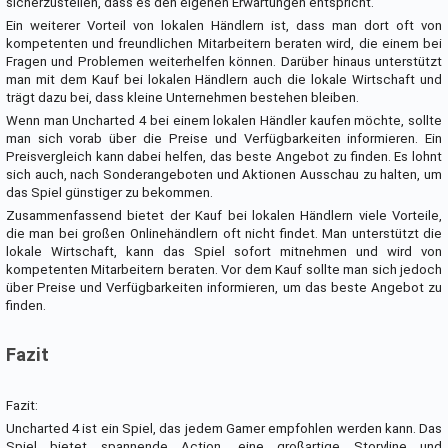
sicherzustellen, dass es den eigenen Erwartungen entspricht.
Ein weiterer Vorteil von lokalen Händlern ist, dass man dort oft von
kompetenten und freundlichen Mitarbeitern beraten wird, die einem bei
Fragen und Problemen weiterhelfen können. Darüber hinaus unterstützt
man mit dem Kauf bei lokalen Händlern auch die lokale Wirtschaft und
trägt dazu bei, dass kleine Unternehmen bestehen bleiben.
Wenn man Uncharted 4 bei einem lokalen Händler kaufen möchte, sollte
man sich vorab über die Preise und Verfügbarkeiten informieren. Ein
Preisvergleich kann dabei helfen, das beste Angebot zu finden. Es lohnt
sich auch, nach Sonderangeboten und Aktionen Ausschau zu halten, um
das Spiel günstiger zu bekommen.
Zusammenfassend bietet der Kauf bei lokalen Händlern viele Vorteile,
die man bei großen Onlinehändlern oft nicht findet. Man unterstützt die
lokale Wirtschaft, kann das Spiel sofort mitnehmen und wird von
kompetenten Mitarbeitern beraten. Vor dem Kauf sollte man sich jedoch
über Preise und Verfügbarkeiten informieren, um das beste Angebot zu
finden.
Fazit
Fazit:
Uncharted 4 ist ein Spiel, das jedem Gamer empfohlen werden kann. Das
Spiel bietet spannende Action, eine großartige Storyline und