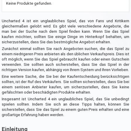
Keine Produkte gefunden.
Uncharted 4 ist ein unglaubliches Spiel, das von Fans und Kritikern
gleichermaßen gelobt wird. Es gibt viele verschiedene Angebote, die
man bei der Suche nach dem Spiel finden kann. Wenn Sie das Spiel
kaufen möchten, sollten Sie einige Dinge im Hinterkopf behalten, um
sicherzustellen, dass Sie das bestmögliche Angebot erhalten.
Zunächst einmal sollten Sie nach Angeboten suchen, die das Spiel zu
einem niedrigeren Preis anbieten als den üblichen Verkaufspreis. Dies ist
oft möglich, wenn Sie das Spiel gebraucht kaufen oder einen Gutschein
verwenden. Sie sollten auch sicherstellen, dass Sie das Spiel in der
richtigen Version kaufen, abhängig von Ihrem System und Ihren Vorlieben.
Eine weitere Sache, die Sie bei der Kaufentscheidung berücksichtigen
sollten, ist der Ruf des Verkäufers. Sie sollten sicherstellen, dass Sie bei
einem seriösen Anbieter kaufen, um sicherzustellen, dass Sie keine
gefälschten oder beschädigten Produkte erhalten.
Insgesamt ist Uncharted 4 ein unglaubliches Spiel, das Sie unbedingt
spielen sollten. Indem Sie sich an diese Tipps halten, können Sie
sicherstellen, dass Sie das Spiel zu einem guten Preis erhalten und eine
großartige Erfahrung haben werden.
Einleitung