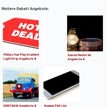
Weitere Rabatt Angebote:
Philips Hue Play Gradient
Xiaomi Redmi 9A
LightStrip Angebote &
Angebote &
Kaufberatung
Kaufberatung
DDR3 RAM Angebote &
Huawei P40 Lite