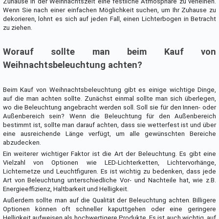
Zuhause in der Weihnachtszeit eine festliche Atmosphäre zu verleihen.
Wenn Sie nach einer einfachen Möglichkeit suchen, um Ihr Zuhause zu
dekorieren, lohnt es sich auf jeden Fall, einen Lichterbogen in Betracht
zu ziehen.
Worauf sollte man beim Kauf von
Weihnachtsbeleuchtung achten?
Beim Kauf von Weihnachtsbeleuchtung gibt es einige wichtige Dinge,
auf die man achten sollte. Zunächst einmal sollte man sich überlegen,
wo die Beleuchtung angebracht werden soll. Soll sie für den Innen- oder
Außenbereich sein? Wenn die Beleuchtung für den Außenbereich
bestimmt ist, sollte man darauf achten, dass sie wetterfest ist und über
eine ausreichende Länge verfügt, um alle gewünschten Bereiche
abzudecken.
Ein weiterer wichtiger Faktor ist die Art der Beleuchtung. Es gibt eine
Vielzahl von Optionen wie LED-Lichterketten, Lichtervorhänge,
Lichternetze und Leuchtfiguren. Es ist wichtig zu bedenken, dass jede
Art von Beleuchtung unterschiedliche Vor- und Nachteile hat, wie z.B.
Energieeffizienz, Haltbarkeit und Helligkeit.
Außerdem sollte man auf die Qualität der Beleuchtung achten. Billigere
Optionen können oft schneller kaputtgehen oder eine geringere
Helligkeit aufweisen als hochwertigere Produkte. Es ist auch wichtig, auf