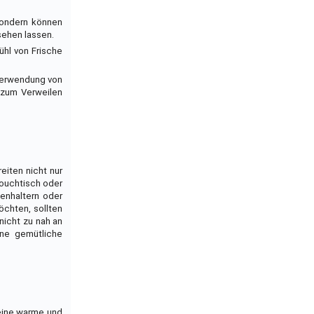
sondern können
sehen lassen.
hl von Frische
Verwendung von
 zum Verweilen
eiten nicht nur
ouchtisch oder
enhaltern oder
öchten, sollten
nicht zu nah an
ine gemütliche
 eine warme und