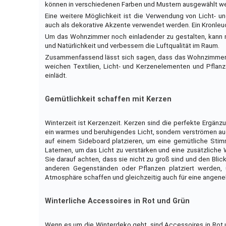
können in verschiedenen Farben und Mustern ausgewählt w
Eine weitere Möglichkeit ist die Verwendung von Licht- 
auch als dekorative Akzente verwendet werden. Ein Kronleu
Um das Wohnzimmer noch einladender zu gestalten, kann m
und Natürlichkeit und verbessern die Luftqualität im Raum.
Zusammenfassend lässt sich sagen, dass das Wohnzimmer ei
weichen Textilien, Licht- und Kerzenelementen und Pfla
einlädt.
Gemütlichkeit schaffen mit Kerzen
Winterzeit ist Kerzenzeit. Kerzen sind die perfekte Ergän
ein warmes und beruhigendes Licht, sondern verströmen 
auf einem Sideboard platzieren, um eine gemütliche Stim
Laternen, um das Licht zu verstärken und eine zusätzliche
Sie darauf achten, dass sie nicht zu groß sind und den Blic
anderen Gegenständen oder Pflanzen platziert werden,
Atmosphäre schaffen und gleichzeitig auch für eine angen
Winterliche Accessoires in Rot und Grün
Wenn es um die Winterdeko geht, sind Accessoires in Rot 