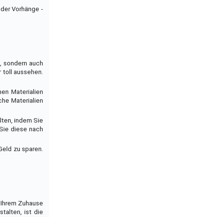
oder Vorhänge -
g, sondern auch
 toll aussehen.
hen Materialien
che Materialien
lten, indem Sie
 Sie diese nach
Geld zu sparen.
n Ihrem Zuhause
talten, ist die