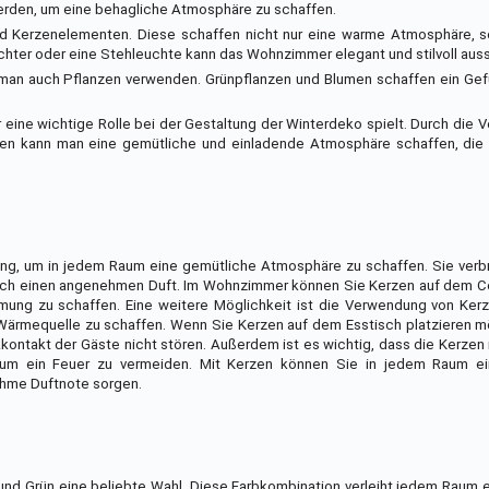
erden, um eine behagliche Atmosphäre zu schaffen.
und Kerzenelementen. Diese schaffen nicht nur eine warme Atmosphäre, 
chter oder eine Stehleuchte kann das Wohnzimmer elegant und stilvoll aus
an auch Pflanzen verwenden. Grünpflanzen und Blumen schaffen ein Gefü
ne wichtige Rolle bei der Gestaltung der Winterdeko spielt. Durch die 
nzen kann man eine gemütliche und einladende Atmosphäre schaffen, die
zung, um in jedem Raum eine gemütliche Atmosphäre zu schaffen. Sie verbr
auch einen angenehmen Duft. Im Wohnzimmer können Sie Kerzen auf dem C
mung zu schaffen. Eine weitere Möglichkeit ist die Verwendung von Kerz
 Wärmequelle zu schaffen. Wenn Sie Kerzen auf dem Esstisch platzieren m
kkontakt der Gäste nicht stören. Außerdem ist es wichtig, dass die Kerzen 
 um ein Feuer zu vermeiden. Mit Kerzen können Sie in jedem Raum e
ehme Duftnote sorgen.
und Grün eine beliebte Wahl. Diese Farbkombination verleiht jedem Raum