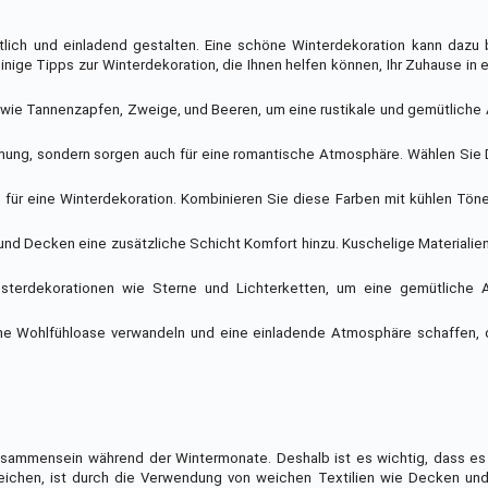
lich und einladend gestalten. Eine schöne Winterdekoration kann dazu b
ige Tipps zur Winterdekoration, die Ihnen helfen können, Ihr Zuhause in e
e wie Tannenzapfen, Zweige, und Beeren, um eine rustikale und gemütlich
mmung, sondern sorgen auch für eine romantische Atmosphäre. Wählen Sie
l für eine Winterdekoration. Kombinieren Sie diese Farben mit kühlen Tön
und Decken eine zusätzliche Schicht Komfort hinzu. Kuschelige Materialie
nsterdekorationen wie Sterne und Lichterketten, um eine gemütliche
che Wohlfühloase verwandeln und eine einladende Atmosphäre schaffen, d
eisammensein während der Wintermonate. Deshalb ist es wichtig, dass es
erreichen, ist durch die Verwendung von weichen Textilien wie Decken un