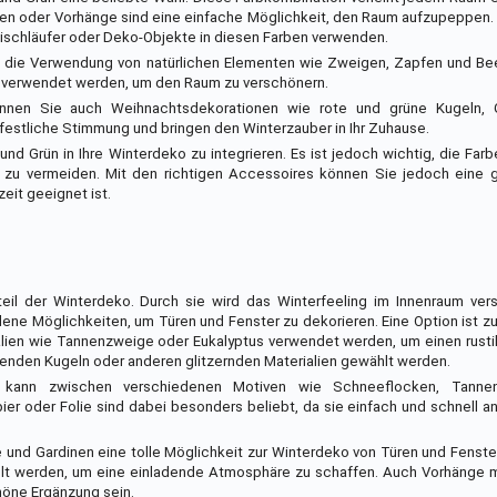
sen oder Vorhänge sind eine einfache Möglichkeit, den Raum aufzupeppen.
ischläufer oder Deko-Objekte in diesen Farben verwenden.
st die Verwendung von natürlichen Elementen wie Zweigen, Zapfen und Be
es verwendet werden, um den Raum zu verschönern.
nnen Sie auch Weihnachtsdekorationen wie rote und grüne Kugeln, G
festliche Stimmung und bringen den Winterzauber in Ihr Zuhause.
und Grün in Ihre Winterdeko zu integrieren. Es ist jedoch wichtig, die Far
zu vermeiden. Mit den richtigen Accessoires können Sie jedoch eine 
eit geeignet ist.
eil der Winterdeko. Durch sie wird das Winterfeeling im Innenraum vers
ene Möglichkeiten, um Türen und Fenster zu dekorieren. Eine Option ist z
alien wie Tannenzweige oder Eukalyptus verwendet werden, um einen rust
zenden Kugeln oder anderen glitzernden Materialien gewählt werden.
ier kann zwischen verschiedenen Motiven wie Schneeflocken, Tann
r oder Folie sind dabei besonders beliebt, da sie einfach und schnell a
und Gardinen eine tolle Möglichkeit zur Winterdeko von Türen und Fenste
lt werden, um eine einladende Atmosphäre zu schaffen. Auch Vorhänge mi
öne Ergänzung sein.