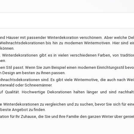
d Häuser mit passender Winterdekoration verschönern. Aber welche Deko
 Weihnachtsdekorationen bis hin zu modernen Wintermotiven. Hier sind ei
 können.
 Winterdekorationen gibt es in vielen verschiedenen Farben, von traditio
nen.
chen Stil passt. Wenn Sie zum Beispiel einen modernen Einrichtungsstil bev
em Design am besten zu Ihnen passen.
eihnachtsdekorationen sind. Es gibt viele Wintermotive, die auch nach W
nterwald oder Schneemänner.
f Qualität. Hochwertige Dekorationen halten länger und sind nachhaltig
ne Winterdekorationen zu vergleichen und zu suchen, bevor Sie sich für ei
 beste Angebot zu finden.
ation für Ihr Zuhause, die Sie und Ihre Familie den ganzen Winter über geni