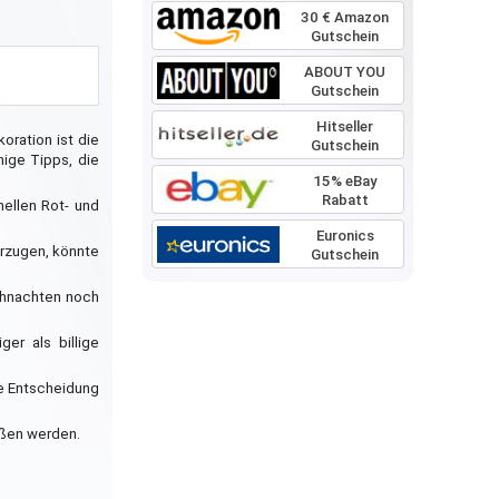
30 € Amazon
Gutschein
ABOUT YOU
Gutschein
Hitseller
ration ist die
Gutschein
nige Tipps, die
15% eBay
Rabatt
nellen Rot- und
Euronics
orzugen, könnte
Gutschein
eihnachten noch
er als billige
ne Entscheidung
eßen werden.