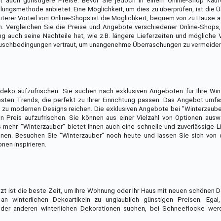
 auch günstigere Preise. Bevor Sie jedoch in einem Online-Shop kaufe
lungsmethode anbietet. Eine Möglichkeit, um dies zu überprüfen, ist die 
terer Vorteil von Online-Shops ist die Möglichkeit, bequem von zu Hause 
en. Vergleichen Sie die Preise und Angebote verschiedener Online-Shops
g auch seine Nachteile hat, wie z.B. längere Lieferzeiten und mögliche
auschbedingungen vertraut, um unangenehme Überraschungen zu vermeiden
erdeko aufzufrischen. Sie suchen nach exklusiven Angeboten für Ihre Wi
ten Trends, die perfekt zu Ihrer Einrichtung passen. Das Angebot umfas
in zu modernen Designs reichen. Die exklusiven Angebote bei "Winterzaube
n Preis aufzufrischen. Sie können aus einer Vielzahl von Optionen ausw
 mehr. "Winterzauber" bietet Ihnen auch eine schnelle und zuverlässige L
nen. Besuchen Sie "Winterzauber" noch heute und lassen Sie sich von de
nen inspirieren.
zt ist die beste Zeit, um Ihre Wohnung oder Ihr Haus mit neuen schönen 
 winterlichen Dekoartikeln zu unglaublich günstigen Preisen. Egal
oder anderen winterlichen Dekorationen suchen, bei Schneeflocke wer