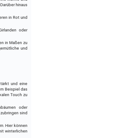
 Darüber hinaus
eren in Rot und
irlanden oder
ben in Maßen zu
gemütliche und
tärkt und eine
um Beispiel das
ikalen Touch zu
enbäumen oder
nzubringen sind
rn. Hier können
t winterlichen