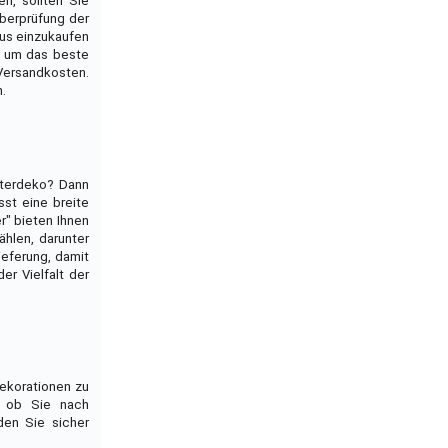
n, sollten Sie
Überprüfung der
aus einzukaufen
, um das beste
 Versandkosten.
.
nterdeko? Dann
st eine breite
r" bieten Ihnen
ählen, darunter
ieferung, damit
r Vielfalt der
Dekorationen zu
, ob Sie nach
den Sie sicher