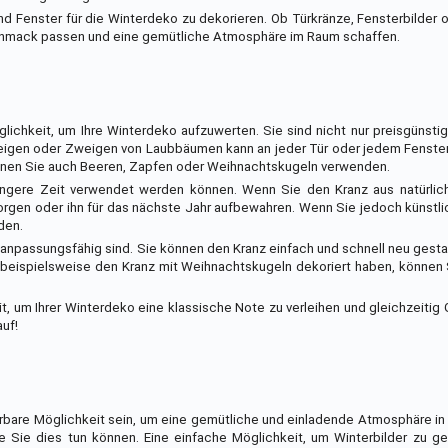
 Fenster für die Winterdeko zu dekorieren. Ob Türkränze, Fensterbilder 
schmack passen und eine gemütliche Atmosphäre im Raum schaffen.
ichkeit, um Ihre Winterdeko aufzuwerten. Sie sind nicht nur preisgünsti
weigen oder Zweigen von Laubbäumen kann an jeder Tür oder jedem Fenster
nen Sie auch Beeren, Zapfen oder Weihnachtskugeln verwenden.
e längere Zeit verwendet werden können. Wenn Sie den Kranz aus natürlic
sorgen oder ihn für das nächste Jahr aufbewahren. Wenn Sie jedoch künstli
den.
hr anpassungsfähig sind. Sie können den Kranz einfach und schnell neu gesta
e beispielsweise den Kranz mit Weihnachtskugeln dekoriert haben, können
t, um Ihrer Winterdeko eine klassische Note zu verleihen und gleichzeitig 
auf!
erbare Möglichkeit sein, um eine gemütliche und einladende Atmosphäre i
e Sie dies tun können. Eine einfache Möglichkeit, um Winterbilder zu ges