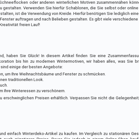
 Schneeflocken oder anderen winterlichen Motiven zusammennähen könn
 gestalten. Verwenden Sie hierfür Schablonen, die Sie selbst oder online
stalten, ist die Verwendung von Kreide. Hierfür benötigen Sie lediglich ein
 Fenster auftragen und nach Belieben gestalten. Es gibt viele verschiedene
reativität freien Lauf!
d, haben Sie Glück! In diesem Artikel finden Sie eine Zusammenfass
ration bis hin zu modernen Wintermotiven, wir haben alles, was Sie br
 sind einige der besten Angebote:
rben, um Ihre Weihnachtsbäume und Fenster zu schmücken.
en traditionellen Look.
ouch.
um Ihre Winteressen zu verschönern.
erschwinglichen Preisen erhältlich. Verpassen Sie nicht die Gelegenheit,
und einfach Winterdeko-Artikel zu kaufen. Im Vergleich zu stationären Ge