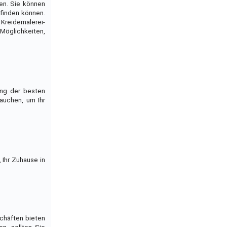
en. Sie können
 finden können.
e Kreidemalerei-
 Möglichkeiten,
ung der besten
auchen, um Ihr
 Ihr Zuhause in
schäften bieten