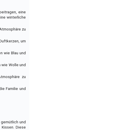
eitragen, eine
ine winterliche
e Atmosphäre zu
 Duftkerzen, um
en wie Blau und
n wie Wolle und
 Atmosphäre zu
ie Familie und
 gemütlich und
d Kissen. Diese