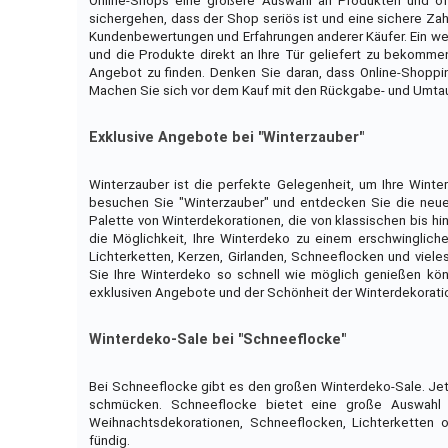
Online-Shops eine größere Auswahl an Produkten und oft
sichergehen, dass der Shop seriös ist und eine sichere Zah
Kundenbewertungen und Erfahrungen anderer Käufer. Ein wei
und die Produkte direkt an Ihre Tür geliefert zu bekomm
Angebot zu finden. Denken Sie daran, dass Online-Shoppin
Machen Sie sich vor dem Kauf mit den Rückgabe- und Umt
Exklusive Angebote bei "Winterzauber"
Winterzauber ist die perfekte Gelegenheit, um Ihre Wint
besuchen Sie "Winterzauber" und entdecken Sie die neues
Palette von Winterdekorationen, die von klassischen bis h
die Möglichkeit, Ihre Winterdeko zu einem erschwingliche
Lichterketten, Kerzen, Girlanden, Schneeflocken und vieles
Sie Ihre Winterdeko so schnell wie möglich genießen kön
exklusiven Angebote und der Schönheit der Winterdekoratio
Winterdeko-Sale bei "Schneeflocke"
Bei Schneeflocke gibt es den großen Winterdeko-Sale. Jet
schmücken. Schneeflocke bietet eine große Auswahl an
Weihnachtsdekorationen, Schneeflocken, Lichterketten 
fündig.