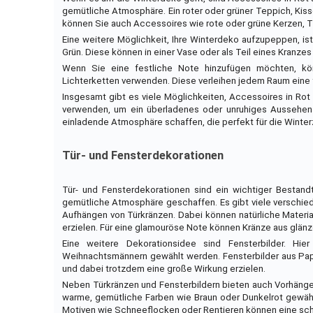
gemütliche Atmosphäre. Ein roter oder grüner Teppich, Kis
können Sie auch Accessoires wie rote oder grüne Kerzen, T
Eine weitere Möglichkeit, Ihre Winterdeko aufzupeppen, i
Grün. Diese können in einer Vase oder als Teil eines Kranz
Wenn Sie eine festliche Note hinzufügen möchten, kö
Lichterketten verwenden. Diese verleihen jedem Raum eine 
Insgesamt gibt es viele Möglichkeiten, Accessoires in Rot 
verwenden, um ein überladenes oder unruhiges Aussehen 
einladende Atmosphäre schaffen, die perfekt für die Winterz
Tür- und Fensterdekorationen
Tür- und Fensterdekorationen sind ein wichtiger Bestandt
gemütliche Atmosphäre geschaffen. Es gibt viele verschied
Aufhängen von Türkränzen. Dabei können natürliche Materi
erzielen. Für eine glamouröse Note können Kränze aus glän
Eine weitere Dekorationsidee sind Fensterbilder. H
Weihnachtsmännern gewählt werden. Fensterbilder aus Papie
und dabei trotzdem eine große Wirkung erzielen.
Neben Türkränzen und Fensterbildern bieten auch Vorhänge 
warme, gemütliche Farben wie Braun oder Dunkelrot gewäh
Motiven wie Schneeflocken oder Rentieren können eine sch