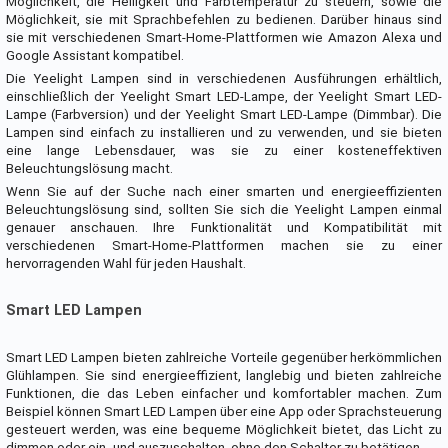
Möglichkeit, die Helligkeit und Farbtemperatur zu steuern, sowie die
Möglichkeit, sie mit Sprachbefehlen zu bedienen. Darüber hinaus sind
sie mit verschiedenen Smart-Home-Plattformen wie Amazon Alexa und
Google Assistant kompatibel.
Die Yeelight Lampen sind in verschiedenen Ausführungen erhältlich,
einschließlich der Yeelight Smart LED-Lampe, der Yeelight Smart LED-
Lampe (Farbversion) und der Yeelight Smart LED-Lampe (Dimmbar). Die
Lampen sind einfach zu installieren und zu verwenden, und sie bieten
eine lange Lebensdauer, was sie zu einer kosteneffektiven
Beleuchtungslösung macht.
Wenn Sie auf der Suche nach einer smarten und energieeffizienten
Beleuchtungslösung sind, sollten Sie sich die Yeelight Lampen einmal
genauer anschauen. Ihre Funktionalität und Kompatibilität mit
verschiedenen Smart-Home-Plattformen machen sie zu einer
hervorragenden Wahl für jeden Haushalt.
Smart LED Lampen
Smart LED Lampen bieten zahlreiche Vorteile gegenüber herkömmlichen
Glühlampen. Sie sind energieeffizient, langlebig und bieten zahlreiche
Funktionen, die das Leben einfacher und komfortabler machen. Zum
Beispiel können Smart LED Lampen über eine App oder Sprachsteuerung
gesteuert werden, was eine bequeme Möglichkeit bietet, das Licht zu
dimmen oder ein- und auszuschalten, ohne den Schalter zu betätigen.