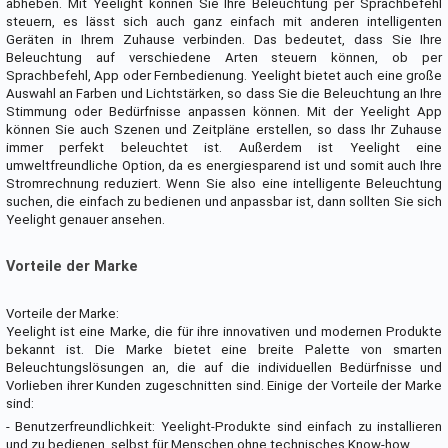
abheben. Mit Yeelight können Sie Ihre Beleuchtung per Sprachbefehl
steuern, es lässt sich auch ganz einfach mit anderen intelligenten
Geräten in Ihrem Zuhause verbinden. Das bedeutet, dass Sie Ihre
Beleuchtung auf verschiedene Arten steuern können, ob per
Sprachbefehl, App oder Fernbedienung. Yeelight bietet auch eine große
Auswahl an Farben und Lichtstärken, so dass Sie die Beleuchtung an Ihre
Stimmung oder Bedürfnisse anpassen können. Mit der Yeelight App
können Sie auch Szenen und Zeitpläne erstellen, so dass Ihr Zuhause
immer perfekt beleuchtet ist. Außerdem ist Yeelight eine
umweltfreundliche Option, da es energiesparend ist und somit auch Ihre
Stromrechnung reduziert. Wenn Sie also eine intelligente Beleuchtung
suchen, die einfach zu bedienen und anpassbar ist, dann sollten Sie sich
Yeelight genauer ansehen.
Vorteile der Marke
Vorteile der Marke:
Yeelight ist eine Marke, die für ihre innovativen und modernen Produkte
bekannt ist. Die Marke bietet eine breite Palette von smarten
Beleuchtungslösungen an, die auf die individuellen Bedürfnisse und
Vorlieben ihrer Kunden zugeschnitten sind. Einige der Vorteile der Marke
sind:
- Benutzerfreundlichkeit: Yeelight-Produkte sind einfach zu installieren
und zu bedienen, selbst für Menschen ohne technisches Know-how.