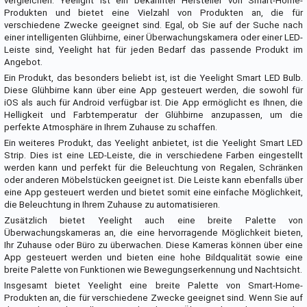
vergleichen. Yeelight ist ein bekannter Hersteller von Smart-Home-
Produkten und bietet eine Vielzahl von Produkten an, die für
verschiedene Zwecke geeignet sind. Egal, ob Sie auf der Suche nach
einer intelligenten Glühbirne, einer Überwachungskamera oder einer LED-
Leiste sind, Yeelight hat für jeden Bedarf das passende Produkt im
Angebot.
Ein Produkt, das besonders beliebt ist, ist die Yeelight Smart LED Bulb.
Diese Glühbirne kann über eine App gesteuert werden, die sowohl für
iOS als auch für Android verfügbar ist. Die App ermöglicht es Ihnen, die
Helligkeit und Farbtemperatur der Glühbirne anzupassen, um die
perfekte Atmosphäre in Ihrem Zuhause zu schaffen.
Ein weiteres Produkt, das Yeelight anbietet, ist die Yeelight Smart LED
Strip. Dies ist eine LED-Leiste, die in verschiedene Farben eingestellt
werden kann und perfekt für die Beleuchtung von Regalen, Schränken
oder anderen Möbelstücken geeignet ist. Die Leiste kann ebenfalls über
eine App gesteuert werden und bietet somit eine einfache Möglichkeit,
die Beleuchtung in Ihrem Zuhause zu automatisieren.
Zusätzlich bietet Yeelight auch eine breite Palette von
Überwachungskameras an, die eine hervorragende Möglichkeit bieten,
Ihr Zuhause oder Büro zu überwachen. Diese Kameras können über eine
App gesteuert werden und bieten eine hohe Bildqualität sowie eine
breite Palette von Funktionen wie Bewegungserkennung und Nachtsicht.
Insgesamt bietet Yeelight eine breite Palette von Smart-Home-
Produkten an, die für verschiedene Zwecke geeignet sind. Wenn Sie auf