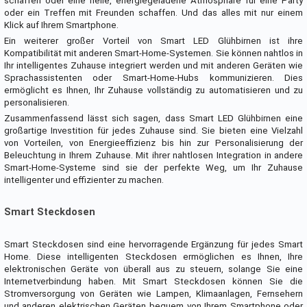
schaffen oder eine helle, energiegeladene Atmosphäre für eine Party
oder ein Treffen mit Freunden schaffen. Und das alles mit nur einem
Klick auf Ihrem Smartphone.
Ein weiterer großer Vorteil von Smart LED Glühbirnen ist ihre
Kompatibilität mit anderen Smart-Home-Systemen. Sie können nahtlos in
Ihr intelligentes Zuhause integriert werden und mit anderen Geräten wie
Sprachassistenten oder Smart-Home-Hubs kommunizieren. Dies
ermöglicht es Ihnen, Ihr Zuhause vollständig zu automatisieren und zu
personalisieren.
Zusammenfassend lässt sich sagen, dass Smart LED Glühbirnen eine
großartige Investition für jedes Zuhause sind. Sie bieten eine Vielzahl
von Vorteilen, von Energieeffizienz bis hin zur Personalisierung der
Beleuchtung in Ihrem Zuhause. Mit ihrer nahtlosen Integration in andere
Smart-Home-Systeme sind sie der perfekte Weg, um Ihr Zuhause
intelligenter und effizienter zu machen.
Smart Steckdosen
Smart Steckdosen sind eine hervorragende Ergänzung für jedes Smart
Home. Diese intelligenten Steckdosen ermöglichen es Ihnen, Ihre
elektronischen Geräte von überall aus zu steuern, solange Sie eine
Internetverbindung haben. Mit Smart Steckdosen können Sie die
Stromversorgung von Geräten wie Lampen, Klimaanlagen, Fernsehern
und anderen elektrischen Geräten bequem von Ihrem Smartphone oder