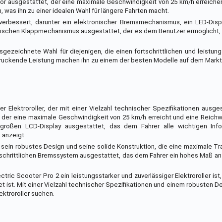
tor ausgestattet, der eine maximale Geschwindigkeit von 25 km/h erreiche
, was ihn zu einer idealen Wahl für längere Fahrten macht.
 verbessert, darunter ein elektronischer Bremsmechanismus, ein LED-Dis
ktischen Klappmechanismus ausgestattet, der es dem Benutzer ermöglicht, 
sgezeichnete Wahl für diejenigen, die einen fortschrittlichen und leistung
ruckende Leistung machen ihn zu einem der besten Modelle auf dem Markt
er Elektroroller, der mit einer Vielzahl technischer Spezifikationen ausges
, der eine maximale Geschwindigkeit von 25 km/h erreicht und eine Reichw
 großen LCD-Display ausgestattet, das dem Fahrer alle wichtigen Inf
 anzeigt.
st sein robustes Design und seine solide Konstruktion, die eine maximale Tr
rtschrittlichen Bremssystem ausgestattet, das dem Fahrer ein hohes Maß an
ic Scooter Pro 2 ein leistungsstarker und zuverlässiger Elektroroller ist,
 ist. Mit einer Vielzahl technischer Spezifikationen und einem robusten Des
ektroroller suchen.