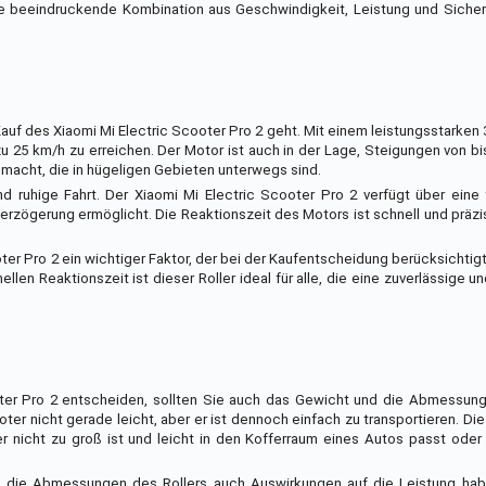
ne beeindruckende Kombination aus Geschwindigkeit, Leistung und Sicherh
Kauf des Xiaomi Mi Electric Scooter Pro 2 geht. Mit einem leistungsstarken
 zu 25 km/h zu erreichen. Der Motor ist auch in der Lage, Steigungen von bi
n macht, die in hügeligen Gebieten unterwegs sind.
 ruhige Fahrt. Der Xiaomi Mi Electric Scooter Pro 2 verfügt über eine f
erzögerung ermöglicht. Die Reaktionszeit des Motors ist schnell und präzi
ter Pro 2 ein wichtiger Faktor, der bei der Kaufentscheidung berücksichtigt
llen Reaktionszeit ist dieser Roller ideal für alle, die eine zuverlässige u
oter Pro 2 entscheiden, sollten Sie auch das Gewicht und die Abmessung
oter nicht gerade leicht, aber er ist dennoch einfach zu transportieren. 
 nicht zu groß ist und leicht in den Kofferraum eines Autos passt oder 
d die Abmessungen des Rollers auch Auswirkungen auf die Leistung hab