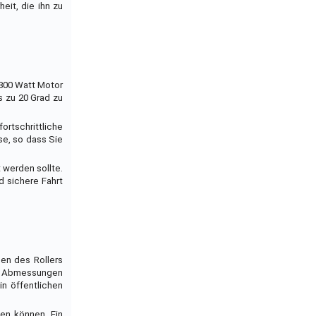
eit, die ihn zu
 300 Watt Motor
s zu 20 Grad zu
ortschrittliche
se, so dass Sie
 werden sollte.
nd sichere Fahrt
en des Rollers
Die Abmessungen
in öffentlichen
en können. Ein