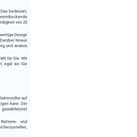
. Das bedeutet,
beeindruckende
ndigkeit von 25
hwertige Design
 Darüber hinaus
tung und andere
hl für Sie. Mit
t, egal wo Sie
ektroroller auf
igen kann. Der
 gewährleistet
Batterie- und
icherzustellen,