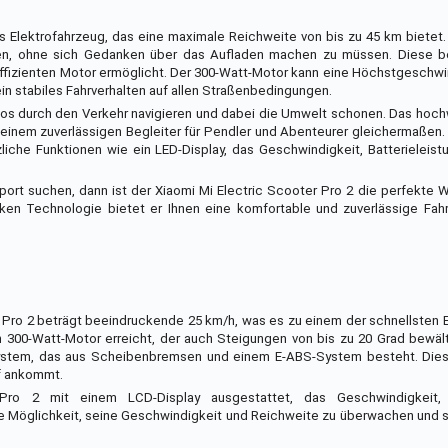
ches Elektrofahrzeug, das eine maximale Reichweite von bis zu 45 km bietet
nen, ohne sich Gedanken über das Aufladen machen zu müssen. Diese 
ffizienten Motor ermöglicht. Der 300-Watt-Motor kann eine Höchstgeschwi
in stabiles Fahrverhalten auf allen Straßenbedingungen.
los durch den Verkehr navigieren und dabei die Umwelt schonen. Das hoc
einem zuverlässigen Begleiter für Pendler und Abenteurer gleichermaßen.
liche Funktionen wie ein LED-Display, das Geschwindigkeit, Batterieleis
rt suchen, dann ist der Xiaomi Mi Electric Scooter Pro 2 die perfekte Wa
ken Technologie bietet er Ihnen eine komfortable und zuverlässige Fahr
Pro 2 beträgt beeindruckende 25 km/h, was es zu einem der schnellsten El
300-Watt-Motor erreicht, der auch Steigungen von bis zu 20 Grad bewält
ssystem, das aus Scheibenbremsen und einem E-ABS-System besteht. Dies
f ankommt.
Pro 2 mit einem LCD-Display ausgestattet, das Geschwindigkeit, 
ie Möglichkeit, seine Geschwindigkeit und Reichweite zu überwachen und s