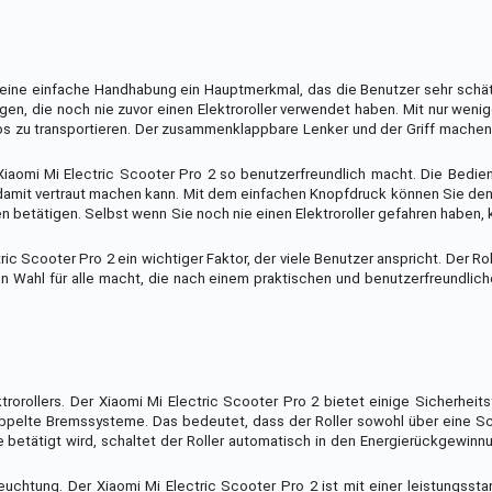
 eine einfache Handhabung ein Hauptmerkmal, das die Benutzer sehr schät
igen, die noch nie zuvor einen Elektroroller verwendet haben. Mit nur weni
los zu transportieren. Der zusammenklappbare Lenker und der Griff mache
 Xiaomi Mi Electric Scooter Pro 2 so benutzerfreundlich macht. Die Bedi
l damit vertraut machen kann. Mit dem einfachen Knopfdruck können Sie den 
n betätigen. Selbst wenn Sie noch nie einen Elektroroller gefahren haben,
 Scooter Pro 2 ein wichtiger Faktor, der viele Benutzer anspricht. Der Roll
en Wahl für alle macht, die nach einem praktischen und benutzerfreundliche
trorollers. Der Xiaomi Mi Electric Scooter Pro 2 bietet einige Sicherheits
doppelte Bremssysteme. Das bedeutet, dass der Roller sowohl über eine 
e betätigt wird, schaltet der Roller automatisch in den Energierückgewi
uchtung. Der Xiaomi Mi Electric Scooter Pro 2 ist mit einer leistungssta