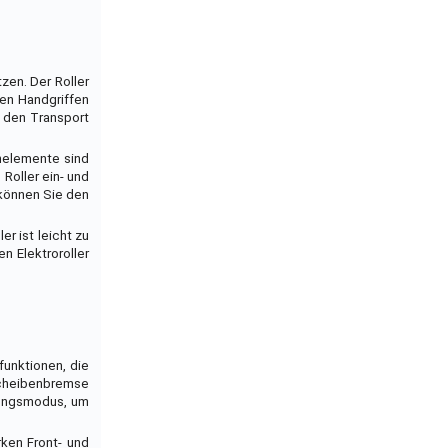
zen. Der Roller
gen Handgriffen
n den Transport
enelemente sind
Roller ein- und
 können Sie den
er ist leicht zu
n Elektroroller
funktionen, die
Scheibenbremse
nnungsmodus, um
rken Front- und