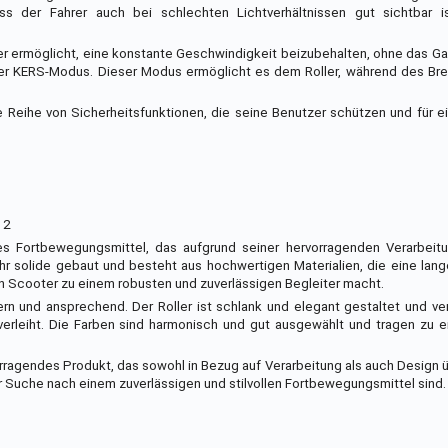
ss der Fahrer auch bei schlechten Lichtverhältnissen gut sichtbar 
er ermöglicht, eine konstante Geschwindigkeit beizubehalten, ohne das G
 der KERS-Modus. Dieser Modus ermöglicht es dem Roller, während des Br
ne Reihe von Sicherheitsfunktionen, die seine Benutzer schützen und für
 2
ges Fortbewegungsmittel, das aufgrund seiner hervorragenden Verarbeit
ehr solide gebaut und besteht aus hochwertigen Materialien, die eine la
den Scooter zu einem robusten und zuverlässigen Begleiter macht.
rn und ansprechend. Der Roller ist schlank und elegant gestaltet und ve
 verleiht. Die Farben sind harmonisch und gut ausgewählt und tragen zu 
vorragendes Produkt, das sowohl in Bezug auf Verarbeitung als auch Design 
er Suche nach einem zuverlässigen und stilvollen Fortbewegungsmittel sind.