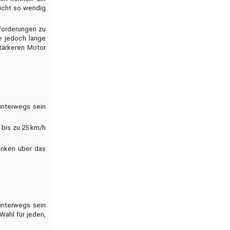
nicht so wendig
nforderungen zu
ie jedoch lange
tärkeren Motor
 unterwegs sein
 bis zu 25 km/h
anken über das
 unterwegs sein
Wahl für jeden,