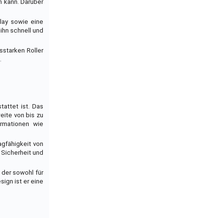
n kann. Darüber
play sowie eine
ihn schnell und
sstarken Roller
.
tattet ist. Das
eite von bis zu
ormationen wie
agfähigkeit von
 Sicherheit und
 der sowohl für
ign ist er eine