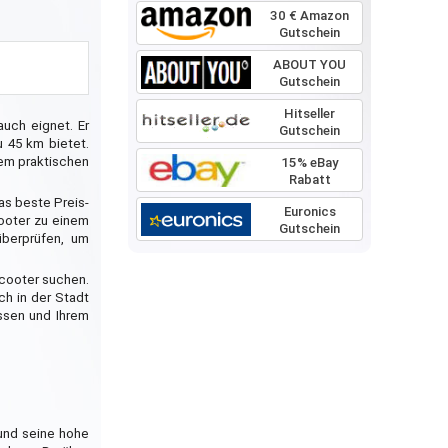
30 € Amazon
Gutschein
ABOUT YOU
Gutschein
Hitseller
auch eignet. Er
Gutschein
u 45 km bietet.
nem praktischen
15% eBay
Rabatt
as beste Preis-
Euronics
cooter zu einem
Gutschein
überprüfen, um
Scooter suchen.
ch in der Stadt
ssen und Ihrem
 und seine hohe