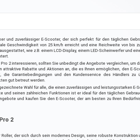
ker und zuverlässiger E-Scooter, der sich perfekt für den täglichen Gebr
male Geschwindigkeit von 25 km/h erreicht und eine Reichweite von bis z
 ausgestattet, wie z.B. einem LCD-Display, einem LED-Scheinwerfer und ei
tert.
 Pro 2 interessieren, sollten Sie unbedingt die Angebote vergleichen, um d
ten attraktive Rabatte und Aktionen an, die es Ihnen ermöglichen, den E-S
t, die Garantiebedingungen und den Kundenservice des Händlers zu 
kten gut betreut werden.
gezeichnete Wahl für alle, die einen zuverlässigen und leistungsstarken E-
 und seinen zahlreichen Funktionen ist er ideal für den täglichen Gebrau
Angebote und kaufen Sie den E-Scooter, der am besten zu Ihren Bedürfni
 Pro 2
her Roller, der sich durch sein modernes Design, seine robuste Konstruktion