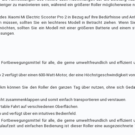
eriger zu manövrieren sein, während ein größerer Roller möglicherweise 
es Xiaomi Mi Electric Scooter Pro 2 in Bezug auf Ihre Bedürfnisse und A
en müssen, sollten Sie ein leichteres Modell in Betracht ziehen. Wenn S
öchten, sollten Sie ein Modell mit einer größeren Batterie und einem s
ssungen.
s Fortbewegungsmittel für alle, die gerne umweltfreundlich und effizient
ro 2 verfügt über einen 600-Watt-Motor, der eine Höchstgeschwindigkeit von
 45 km können Sie den Roller den ganzen Tag über nutzen, ohne sich Ged
icht zusammenklappen und somit einfach transportieren und verstauen.
ortable Fahrt auf verschiedenen Oberflächen.
 und verfügt über ein intuitives Bedienfeld.
s Fortbewegungsmittel für alle, die gerne umweltfreundlich und effizient
laufzeit und einfachen Bedienung ist dieser Roller eine ausgezeichnete 