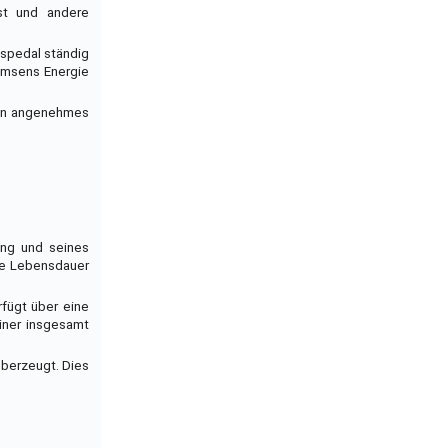
ist und andere
aspedal ständig
emsens Energie
 ein angenehmes
ung und seines
nge Lebensdauer
rfügt über eine
einer insgesamt
überzeugt. Dies