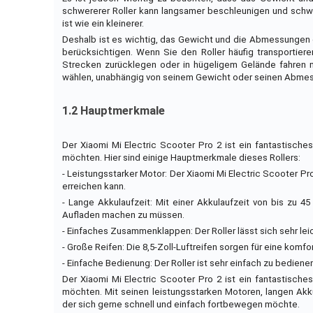
schwererer Roller kann langsamer beschleunigen und schwi
ist wie ein kleinerer.
Deshalb ist es wichtig, das Gewicht und die Abmessungen d
berücksichtigen. Wenn Sie den Roller häufig transportier
Strecken zurücklegen oder in hügeligem Gelände fahren m
wählen, unabhängig von seinem Gewicht oder seinen Abme
1.2 Hauptmerkmale
Der Xiaomi Mi Electric Scooter Pro 2 ist ein fantastische
möchten. Hier sind einige Hauptmerkmale dieses Rollers:
- Leistungsstarker Motor: Der Xiaomi Mi Electric Scooter P
erreichen kann.
- Lange Akkulaufzeit: Mit einer Akkulaufzeit von bis zu
Aufladen machen zu müssen.
- Einfaches Zusammenklappen: Der Roller lässt sich sehr le
- Große Reifen: Die 8,5-Zoll-Luftreifen sorgen für eine komf
- Einfache Bedienung: Der Roller ist sehr einfach zu bedienen
Der Xiaomi Mi Electric Scooter Pro 2 ist ein fantastische
möchten. Mit seinen leistungsstarken Motoren, langen Akku
der sich gerne schnell und einfach fortbewegen möchte.