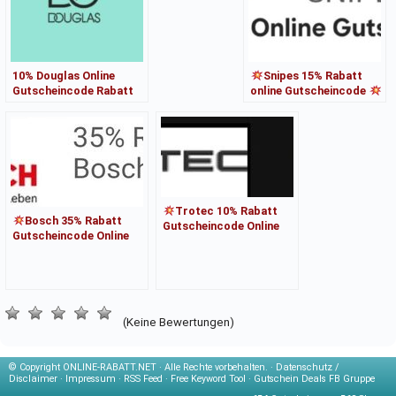
10% Douglas Online
Snipes 15% Rabatt
Gutscheincode Rabatt
online Gutscheincode
Trotec 10% Rabatt
Bosch 35% Rabatt
Gutscheincode Online
Gutscheincode Online
Klima Werkzeug Heizer
DIY Shop
(Keine Bewertungen)
© Copyright
ONLINE-RABATT.NET · Alle Rechte vorbehalten. ·
Datenschutz /
Disclaimer
·
Impressum
·
RSS Feed
·
Free Keyword Tool
·
Gutschein Deals FB Gruppe