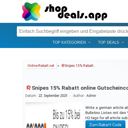
TOP KATEGORIEN
TOP DEALS
»
Online-Rabatt.net
Snipes 15% Rabatt…
Snipes 15% Rabatt online Gutschein
Datum:
22. September 2025
- Author:
Admin
Write a german article 
Bulletins Listen mit den
H2 tags for all article su
Zum Rabatt Code