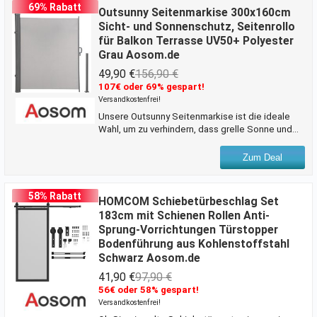
Muskelschmerzen und Verspannungen lindern
69% Rabatt
Outsunny Seitenmarkise 300x160cm
und die Blutzirkulation verbessern. Dieser
Sicht- und Sonnenschutz, Seitenrollo
elektrische Liftsessel von HOMCOM hat alles,
für Balkon Terrasse UV50+ Polyester
was Sie sich wünschen können.Beschreibung:-
Grau Aosom.de
Der sanfte und leise Motor sorgt für einen
stabilen Übergang vom Sitzen
49,90 €
156,90 €
107€ oder 69% gespart!
Versandkostenfrei!
Unsere Outsunny Seitenmarkise ist die ideale
Wahl, um zu verhindern, dass grelle Sonne und
Wind Sie im Freien stören. Die Seitenmarkise
schafft einen gemütlichen und geschützten
Zum Deal
Raum, den Sie in Ihrem Garten, auf dem Balkon
oder auf der Terrasse genießen können. Diese
Seitenmarkise ist eine großartige Möglichkeit,
58% Rabatt
HOMCOM Schiebetürbeschlag Set
Ihre Zeit im Garten zu verbringen.Beschreibung: -
183cm mit Schienen Rollen Anti-
Flexible Seitenmarkisen für den Außen- und
Sprung-Vorrichtungen Türstopper
Innenbereich, ausziehbar bis zu 300 cm-
Bodenführung aus Kohlenstoffstahl
Vollaluminium-Gehäuse für Langlebigkeit und
Schwarz Aosom.de
Zuverlässigkeit- At
41,90 €
97,90 €
56€ oder 58% gespart!
Versandkostenfrei!