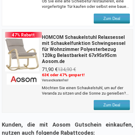
Ob Sie eine alte Schiebetür restaurieren, eine
vorgefertigte Tür kaufen oder selbst eine bauen
– das richtige Beschlagsset ist entscheidend.
Das HOMCOM Schiebetürsystem ermöglicht es
Zum Deal
Ihnen, jede Tür mit einer sanften Gleitbewegung
zu öffnen. Dies spart Platz, den eine
herkömmliche Tür beim Öffnen beanspruchen
47% Rabatt
HOMCOM Schaukelstuhl Relaxsessel
würde. Ideal für Flure, Garagen, Esszimmer und
mit Schaukelfunktion Schwingsessel
Schlafzimmer. Entdecken Sie die Vorteile dieses
für Wohnzimmer Polyesterbezug
Schiebetür-Bausatzes und überzeugen Sie sich
120kg Belastbarkeit 67x95x95cm
selbst von seiner Qualität und
Aosom.de
Funktionalität.Beschreibung:Ge
71,90 €
134,90 €
63€ oder 47% gespart!
Versandkostenfrei!
Möchten Sie einen Schaukelstuhl, um auf der
Veranda zu sitzen und die Sonne zu genießen?
Unser stilvoller und eleganter HOMCOM
Schaukelstuhl erinnert uns an die rustikale
Zum Deal
Gemütlichkeit vergangener Zeiten und bringt uns
zurück in die einfacheren Momente unserer
Kindheit. Er ist aus Massivholz, mit einem weich
Kunden, die mit Aosom Gutschein einkaufen,
gepolsterten Kissen und Kopfstütze, bietet es
Ihnen eine komfortable Erfahrung. Für mehr
nutzen auch folgende Rabattcodes: