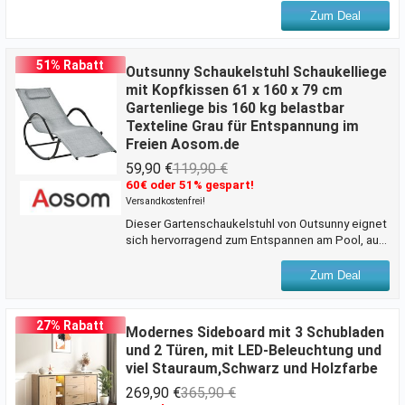
Schattenspender. Dabei macht er eine gute
Zum Deal
Figur im Garten, auf der Terrasse oder Ihrem
Balkon. Für den Urlaub lässt sich Ihr Schirm
kompakt in der mitgelieferten Transporttasche
51% Rabatt
Outsunny Schaukelstuhl Schaukelliege
verstauen. Am Strand bringen Sie im
mit Kopfkissen 61 x 160 x 79 cm
Handumdrehen die praktischen Seitenteile an,
Gartenliege bis 160 kg belastbar
und verwandeln Ihren Schirm in eine
Texteline Grau für Entspannung im
Strandmuschel. Dank wasserabweisendem PVC
Freien Aosom.de
und UV-beständiger Silberbeschichtung sind Sie
und Ihr
59,90 €
119,90 €
60€ oder 51% gespart!
Versandkostenfrei!
Dieser Gartenschaukelstuhl von Outsunny eignet
sich hervorragend zum Entspannen am Pool, auf
dem Balkon oder in anderen Innen- oder
Außenbereichen! Er ist ergonomisch geformt
Zum Deal
und hat einen atmungsaktiven Bezug aus
Netzstoff, der für eine gute Luftzirkulation sorgt
und die Bildung von Schweiß verhindert. Ein
27% Rabatt
Modernes Sideboard mit 3 Schubladen
abnehmbares, gepolstertes Kissen ist im
und 2 Türen, mit LED-Beleuchtung und
Lieferumfang enthalten und sorgt für
viel Stauraum,Schwarz und Holzfarbe
zusätzlichen Komfort in Ihrer
Freizeit.Beschreibung:- Gefertigt aus
269,90 €
365,90 €
atmungsaktivem Netzstoff, welcher nicht