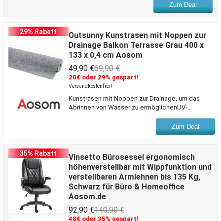
oder Freunden. Diese Sitzgruppe beinhaltet 1
Zum Deal
Couchtisch, 1 Doppelsofa und 2 Einzelsofas und
bietet somit für bis zu 4 Personen eine bequeme
Sitzmöglichkeit. Aus pulverbeschichtetem
29% Rabatt
Outsunny Kunstrasen mit Noppen zur
Metall und mit der Hand geflochtetem Polyrattan
Drainage Balkon Terrasse Grau 400 x
gefertigt, ist dieses Gartenset wetterfest und
133 x 0,4 cm Aosom
langlebig und somit eine praktische
Ergänzung;Beschreibung:1 Couchtisch + 1
49,90 €
69,90 €
Doppelsofa + 2 Einz
20€ oder 29% gespart!
Versandkostenfrei!
Kunstrasen mit Noppen zur Drainage, um das
Abrinnen von Wasser zu ermöglichenUV-
beständig bis zu 1500
Sonnenstundenwitterungsbeständigpflegeleicht,
Zum Deal
robust und strapazierfähig
35% Rabatt
Vinsetto Bürosessel ergonomisch
höhenverstellbar mit Wippfunktion und
verstellbaren Armlehnen bis 135 Kg,
Schwarz für Büro & Homeoffice
Aosom.de
92,90 €
140,90 €
48€ oder 35% gespart!