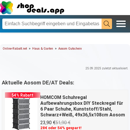
»
»
Online-Rabatt.net
Haus & Garten
Aosom Gutschein
25.09.2025
zuletzt aktualisiert.
Aktuelle Aosom DE/AT Deals:
54% Rabatt
HOMCOM Schuhregal
Aufbewahrungsbox DIY Steckregal für
6 Paar Schuhe, Kunststoff/Stahl,
Schwarz+Weiß, 49x36,5x108cm Aosom
23,90 €
51,90 €
28€ oder 54% gespart!