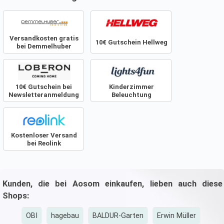
Komfort sind Armlehnen hinzugefügt. Genießen
Sie einen entspannten Tag in der Sonne oder im
Schatten auf Ihrer Ve
Versandkosten gratis
10€ Gutschein Hellweg
bei Demmelhuber
10€ Gutschein bei
Kinderzimmer
Newsletteranmeldung
Beleuchtung
Kostenloser Versand
bei Reolink
Kunden, die bei Aosom einkaufen, lieben auch diese
Shops:
OBI
hagebau
BALDUR-Garten
Erwin Müller