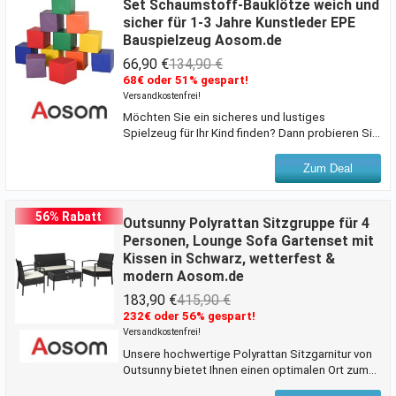
Set Schaumstoff-Bauklötze weich und
und Blau lässt Sie verschiedene Reinigungs- und
sicher für 1-3 Jahre Kunstleder EPE
Desinfektionsmittel einfach unterscheiden.
Bauspielzeug Aosom.de
Dank der mitgelieferten Mopp-Presse aus
robustem Metall gelingt das Auswri
66,90 €
134,90 €
68€ oder 51% gespart!
Versandkostenfrei!
Möchten Sie ein sicheres und lustiges
Spielzeug für Ihr Kind finden? Dann probieren Sie
unsere Spielzeugwürfel von HOMCOM aus. Es
hilft Babys und Kleinkindern, wichtige
Zum Deal
Entwicklungsfertigkeiten wie Gleichgewicht und
Koordination zu trainieren. Dieses Set ist ein
perfektes Geschenk, um ihr Wachstum zu
56% Rabatt
Outsunny Polyrattan Sitzgruppe für 4
begleiten.Beschreibung:Perfekt für den Einsatz
Personen, Lounge Sofa Gartenset mit
in der Schule, in der Kindertagesstätte oder zu
Kissen in Schwarz, wetterfest &
HauseEntwickelt, um Säuglinge und Kleinkinder
modern Aosom.de
klettern, krabbeln, erkunden und rutschen zu
lassenUnendliche Konfigu
183,90 €
415,90 €
232€ oder 56% gespart!
Versandkostenfrei!
Unsere hochwertige Polyrattan Sitzgarnitur von
Outsunny bietet Ihnen einen optimalen Ort zum
Entspannen sowie Unterhalten mit Ihren Familien