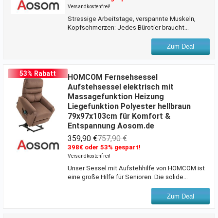
Versandkostenfrei!
Stressige Arbeitstage, verspannte Muskeln,
Kopfschmerzen: Jedes Bürotier braucht
unbedingt einen guten Stuhl. Dieser neue
Bürostuhl von Vinsetto bewahrt Sie jetzt vor den
Zum Deal
Schmerzen! Die gepolsterte ergonomische
Lehne und Sitzfläche beugen effektiv Rücken-
und Nackenverspannungen vor, selbst bei
53% Rabatt
HOMCOM Fernsehsessel
langem Sitzen. Der pflegeleichte
Aufstehsessel elektrisch mit
Kunstlederbezug sorgt für angenehmes Sitzen
Massagefunktion Heizung
und die schicke Lehne mit Rautenmuster und
Liegefunktion Polyester hellbraun
gezielter Unterstützung für Ihren Rücken ist mit
79x97x103cm für Komfort &
einer Wippmechanik ausgestattet, kann aber
natü
Entspannung Aosom.de
359,90 €
757,90 €
398€ oder 53% gespart!
Versandkostenfrei!
Unser Sessel mit Aufstehhilfe von HOMCOM ist
eine große Hilfe für Senioren. Die solide
Konstruktion aus hochbelastbarem Stahl hebt
Sie aus dem Sessel, ohne zu wackeln, und lässt
Zum Deal
Sie sanft und leise wieder aufstehen. Mit 8
Vibrationsmassagepunkten und Heizkissen, die