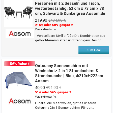
Personen mit 2 Sesseln und Tisch,
bereuen.Beschreibung:· Modernes und
wetterbeständig, 63 cm x 73 cm x 78
elegantes Design, ideal für jede
cm, Schwarz & Dunkelgrau Aosom.de
Inneneinrichtung· Bestehend aus 2
halbmondförmigen Drahtziehschirmen und 2
219,90 €
434,90 €
Glaslichtschirmen (Glühbirnen n
215€ oder 50% gespart!
Versandkostenfrei!
- Verstellbare Nivillierfüße Die Kombination aus
geflochtenem Rattan und trendigem Design
machen dieses Lounge-Set zu It-PIeces in ihrem
Garten. Zwei Sessel und ein Beistelltisch laden
Zum Deal
zum geselligen Beisammensein im Freien ein.
Die extra breite Sitzfläche und die
ergonomische Rückenlehne machen das Sitzen
56% Rabatt
Outsunny Sonnenschirm mit
besonders komfortabel. Verbringen Sie jetzt
Windschutz 2 in 1 Strandschirm &
eine entspannte Zeit bei Sonnenschein und
Strandmuschel, Blau, Φ210xH222cm
frischer Luft auf diesem Lounge-Set von
Aosom
Outsunny.Beschreibung:Geeignet für den Innen-
und Außenbereich und damit perfe
40,90 €
91,90 €
51€ oder 56% gespart!
Versandkostenfrei!
Für alle, die Meer wollen, gibt es unseren
Outsunny 2 in 1 Sonnenschirm. Für den
heimischen Gebrauch ist er der perfekte