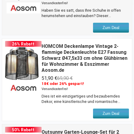
Versandkostenfrei!
Haben Sie es satt, dass Ihre Schuhe in offen
herumstehen und einstauben? Dieser
Schuhkaufbewahrung von HOMCOM ist die
ideale Aufbewahrungslösung für Schuhe. Die
Zum Deal
Boxen können individuell aufgestellt werden und
lassen sich sicher übereinander stapeln, sodass
sie problemlos in jeden Raum passen. Das
26% Rabatt
HOMCOM Deckenlampe Vintage 2-
Fassungsvermögen von 6 Würfeln bietet viel
flammige Deckenleuchte E27 Fassung
Platz, um Spielzeug, Zubehör, Kleidung, Schuhe
Schwarz Ø47,5x33 cm ohne Glühbirnen
und andere Dinge aufzubewahren und Ihr Haus
für Wohnzimmer & Esszimmer
ordentlich zu halten. Dieser Schuhschrank ist
Aosom.de
eine praktische und clevere Aufbew
51,90 €
69,90 €
18€ oder 26% gespart!
Versandkostenfrei!
Dies ist ein einzigartiges und bezauberndes
Dekor, eine künstlerische und romantische
Deckenlampe. Dies ist unser Kronleuchter! 2
halbmondförmige Drahtziehschirme und 2 x E27
Zum Deal
Lampen können Ihnen eine friedliche und
wunderbare Nacht bescheren. Klares Licht lässt
jede Szene wie ein Gemälde aussehen. Kaufen
50% Rabatt
Outsunny Garten-Lounge-Set für 2
Sie jetzt, Sie werden es nicht