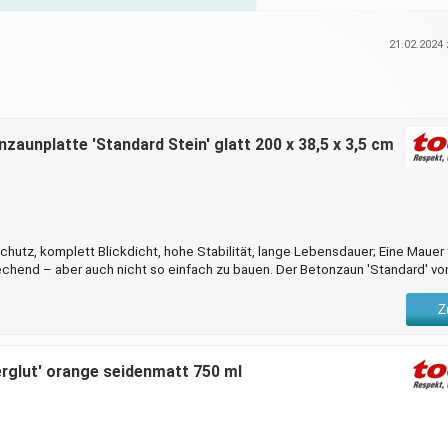
21.02.2024
z
aunplatte 'Standard Stein' glatt 200 x 38,5 x 3,5 cm
schutz, komplett Blickdicht, hohe Stabilität, lange Lebensdauer; Eine Mauer 
prechend – aber auch nicht so einfach zu bauen. Der Betonzaun 'Standard' v
ernative. Die einzelnen Platten lassen sich einfach zu der gewünschten Höh
38,5 cm x 200 cm x 35 mm ist der Betonzaun gut für deinen Garten geeig
Z
ge dir jetzt dein Betonzaun und g
rglut' orange seidenmatt 750 ml