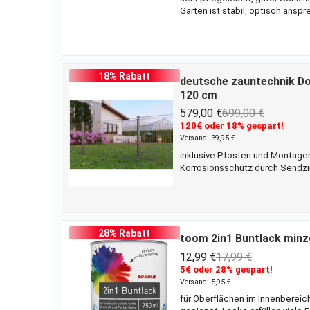
Garten ist stabil, optisch ans
Betonzaun ist da eine gute Alt
zusammenfügen. Mit einer Höhe 
genau die richtigen Maße. Als
18% Rabatt
deutsche zauntechnik Do
120 cm
579,00 €
699,00 €
120€ oder 18% gespart!
Versand: 39,95 €
inklusive Pfosten und Montagem
Korrosionsschutz durch Sendzim
Begrenzung deines Grundstücks?
bietet die sendzimirverzinkte u
und Rostschutz und mindert de
28% Rabatt
toom 2in1 Buntlack minz
12,99 €
17,99 €
5€ oder 28% gespart!
Versand: 5,95 €
für Oberflächen im Innenbereich