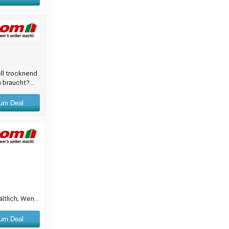
ll trocknend
h braucht?
deln. Um ein
Oberfläche.
um Deal
ltlich; Wenn
haus
anzen hier ihr
um Deal