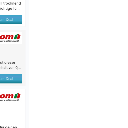
ll trocknend
ichtige für
n wir vor dem
ich größere
um Deal
st dieser
nhalt von 0,75
bereits bei
nbereich
um Deal
für deinen