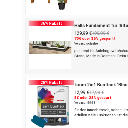
36% Rabatt
Halls Fundament für 'Alt
129,99 €
199,99 €
70€ oder 36% gespart!
Versandkostenfrei!
passend für Anlehngewächshaus '
Stand, Made in Denmark; Beim K
Halls zu kaufen. Dieses besteht
auf die im Lieferumfang enthal
Langlebigkeit.
28% Rabatt
toom 2in1 Buntlack 'Blau
12,99 €
17,99 €
5€ oder 28% gespart!
Versand: 5,95 €
für den Innenbereich, schnell t
erfüllen viele Funktionen. Ist d
Holz und Kunststoff nutzen. Vor
sich bei einem einmaligen Anst