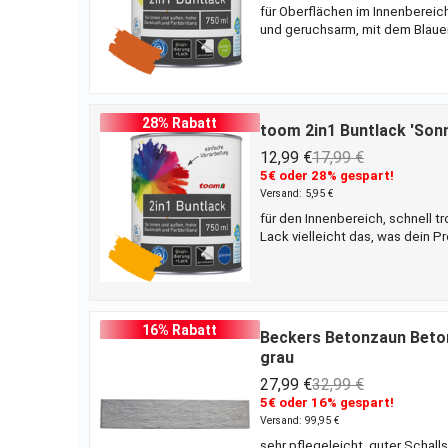
für Oberflächen im Innenbereic
und geruchsarm, mit dem Blauen 
dein Projekt? Diesen Buntlack 
Auftrag den Gebrauch einer Grun
Flächen von bis zu 10 m² behand
28% Rabatt
toom 2in1 Buntlack 'Son
12,99 €
17,99 €
5€ oder 28% gespart!
Versand: 5,95 €
für den Innenbereich, schnell t
Lack vielleicht das, was dein P
l bei einem einmaligen Anstrich
nur 2 Anstrichen. So schaffst 
nutzen. Es ist darüber hinaus d
16% Rabatt
Beckers Betonzaun Beton
grau
27,99 €
32,99 €
5€ oder 16% gespart!
Versand: 99,95 €
sehr pflegeleicht, guter Schall