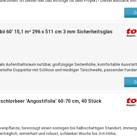
unktionen. Ist dieser hier das Richtige für dein Projekt? Dieser Buntlack vo
tstoff nutzen. Du solltest vor dem Auftrag eine Grundierung verwenden. Grö
t dem Inhalt von 0,75 l bei einem einmaligen Anstrich behandeln. Ein anspre
Z
strichmittel
ii 60' 15,1 m² 296 x 511 cm 3 mm Sicherheitsglas
als Aufenthaltsraum nutzbar, großzügige Seitenhöhe, komfortable Ausstatt
geteilte Doppeltür mit Schloss und niedriger Türschwelle, passender Fun
96; Wenn du deinen Pflanzen ein sicheres Zuhause bieten möchtest, ist das
genau das Richtige für dich. Du kannst es flexibel aufstellen und individuel
Z
tücken. Deine grünen Schätze
schlorbeer 'Angustifolia' 60-70 cm, 40 Stück
enpflanze, bevorzugt einen sonnigen bis halbschattigen Standort, immergr
erträglich, winterhart und robust, schlanker Wuchs bis 3 m Höhe;