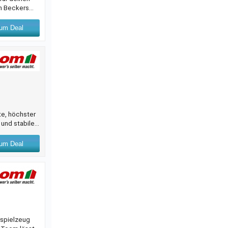
on Beckers
e
Betonzaun
um Deal
te, höchster
 und stabilen
. Außerdem
Witterungs-
um Deal
rspielzeug