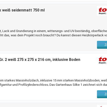
k weiß seidenmatt 750 ml
t, Lack und Grundierung in einem, witterungs- und UV-beständig, oberfläche
eicht das, was dein Projekt noch braucht? Du kannst diesen Heizkörperlack 
von bis zu 10 m² lassen sich mit dem Inhalt von 0,75 l bei einem einmaligen 
s zu erzielen, benötigst du nur 2 Anstriche. So schafft das Anstrichmittel 
Z
du es im Innenbereich
r. 2 weiß 275 x 275 x 216 cm, inklusive Boden
m starkes Massivholzdach, inklusive 15 mm starken Massivholzboden, wei
garnitur und Profilzylinderschloss; Das Gartenhaus Silke 1 zeichnet sich d
e und 275 cm tiefe Gartenhaus bietet ausreichend Stauraum für Schubkarre 
 hochwertigem Fichtenholz durch 28 mm starke Wände und 15 mm starke Dac
Z
oppelrahmen-Tür mit großem Lichtau