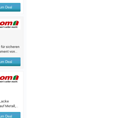
um Deal
 für sicheren
dament von
 sich leicht
ät und
um Deal
 Lacke
auf Metall,
,75 l lassen
strichen mit
um Deal