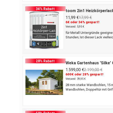
34% Rabatt
toom 2in1 Heizkörperlac
11,99 €
17,99 €
6€ oder 34% gespart!
Versand: 5,95 €
für Metall Untergründe geeigne
Stunden; Ist dieser Lack viell
Metall nutzen. Größere Flächen 
behandeln. Um ein gutes Ergebni
seidenmatte Oberfläche. Wenn 
28% Rabatt
Weka Gartenhaus 'Silke' G
1.599,00 €
2.199,00 €
600€ oder 28% gespart!
Versand: 39,95 €
28 mm starke Wandbohlen, 15 m
Wandbohlen, Doppeltür mit Griff
Qualität aus. Das 275 cm breit
Stabilität erhält das Haus aus
Dachpfette. Die hochwertige D