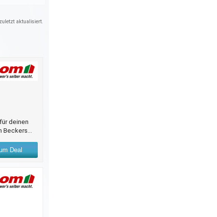
uletzt aktualisiert.
für deinen
on Beckers
e
net. Warum
um Deal