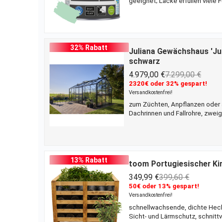
geeignet; Lacke erfüllen viele F
sich auf Metall, Holz und Kuns
von bis zu 10 m² lassen sich mi
Ergebnis erzielst du mit dem An
32% Rabatt
Juliana Gewächshaus 'Jub
schwarz
4.979,00 €
7.299,00 €
2320€ oder 32% gespart!
Versandkostenfrei!
zum Züchten, Anpflanzen oder 
Dachrinnen und Fallrohre, zwei
separat erhältlich unter 43259
Gewächshaus 'Jubii' von Juliana 
Pflanztischen und Regalen bes
13% Rabatt
toom Portugiesischer Kir
349,99 €
399,60 €
50€ oder 13% gespart!
Versandkostenfrei!
schnellwachsende, dichte Heck
Sicht- und Lärmschutz, schnittv