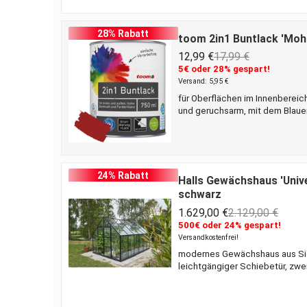
dem Anstrichmittel ein gutes Er
28% Rabatt
toom 2in1 Buntlack 'Moh
12,99 €
17,99 €
5€ oder 28% gespart!
Versand: 5,95 €
für Oberflächen im Innenbereic
und geruchsarm, mit dem Blauen
Größere Flächen von bis zu 10 m
gutes Ergebnis zu erzielen, ben
Wenn du es im Innenbereich nut
24% Rabatt
Halls Gewächshaus 'Unive
schwarz
1.629,00 €
2.129,00 €
500€ oder 24% gespart!
Versandkostenfrei!
modernes Gewächshaus aus Siche
leichtgängiger Schiebetür, zwe
du deinen Pflanzen Schutz vor
'Universal' von Halls ans Herz. 
Zuhause. Deine grünen Schätze