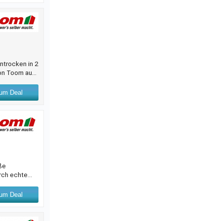
ntrocken in 2
von Toom auf
Anstrich
eine
um Deal
ße
urch echte
und Co. Seine
hbretter mit
um Deal