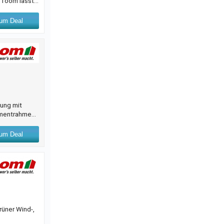
n Toom lässt
ßere Flächen
chendes
um Deal
ung mit
damentrahmen
 freistehende
l mit
um Deal
üner Wind-,