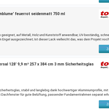
gebnis erzi
nblume' feuerrot seidenmatt 750 ml
h geeignet, auf Metall, Holz und Kunststoff anwendbar, UV-beständig, schne
 Engel ausgezeichnet; Ist dieser Lack vielleicht das, was dein Projekt noc
² lassen sich mit dem Inhalt von 0,75 l bei einem einmaligen Anstrich behan
ötigst du nur 2 Anstriche. So schafft das Anstrichmittel eine seidenmatte 
Z
zt, brauchst d
rsal 128' 9,9 m² 257 x 384 cm 3 mm Sicherheitsglas
rheitsglas, stabil und langlebig dank hochwertiger Aluminiumprofile, mit
i Dachfenster für gute Belüftung, passender Fundamentrahmen separat erhä
 Wind und Wetter bieten möchtest, legen wir dir das freistehende Gewächs
Flexibel aufstellbar und bestückbar mit Tischen und Regalen finden deine Pfl
Z
 bekommen dabei eine Fläche von 9,9