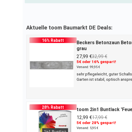
Aktuelle toom Baumarkt DE Deals:
16% Rabatt
Beckers Betonzaun Betonz
grau
27,99 €
32,99 €
5€ oder 16% gespart!
Versand: 99,95 €
sehr pflegeleicht, guter Schall
Garten ist stabil, optisch ans
Betonzaun ist da eine gute Alt
zusammenfügen. Mit den Maßen 
also noch länger warten? Besor
28% Rabatt
toom 2in1 Buntlack 'Feue
12,99 €
17,99 €
5€ oder 28% gespart!
Versand: 5,95 €