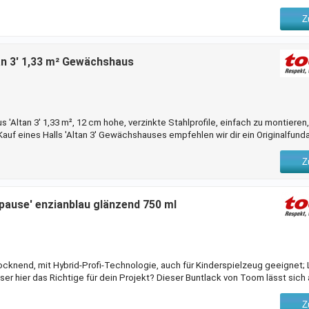
Z
an 3' 1,33 m² Gewächshaus
Altan 3' 1,33 m², 12 cm hohe, verzinkte Stahlprofile, einfach zu montieren,
auf eines Halls 'Altan 3' Gewächshauses empfehlen wir dir ein Originalfun
 aus exakt zugeschnittenen, 12 cm hohen, verzinkten Stahlprofilen und lässt
tenen Eingießeisen montieren lassen. Das Ergebnis überzeugt durch Stabilit
Z
pause' enzianblau glänzend 750 ml
rocknend, mit Hybrid-Profi-Technologie, auch für Kinderspielzeug geeignet;
ieser hier das Richtige für dein Projekt? Dieser Buntlack von Toom lässt sich 
 dem Auftrag solltest du eine Grundierung verwenden. Mit einem Inhalt von 0
rich größere Flächen von bis zu 10 m² behandeln. Beachte, dass du bei 2 An
Z