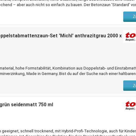
prechend – aber auch nicht so einfach zu bauen. Der Betonzaun 'Standard' v
ernative. Die einzelnen Platten lassen sich einfach zu der gewünschten Höh
von 38,5 cm, einer Breite von 200 cm und einer Stärke von 35 mm hat der 
Z
o warum noch länger warten? Beso
ppelstabmattenzaun-Set 'Michl' anthrazitgrau 2000 x
aterial, hohe Formstabilität, Kombination aus Doppelstab- und Einstabmat
irverzinkung, Made in Germany; Bist du auf der Suche nach einer haltbaren
 Dafür bieten wir dir den Gitterzaun 'Michl' von deutsche zauntechnik an
nd pulverbeschichtete Oberfläche viele Vorteile. Sie sorgt für den nötigen 
Z
n Pflege- und Wartun
grün seidenmatt 750 ml
 geeignet, schnell trocknend, mit Hybrid-Profi-Technologie, auch für Kinde