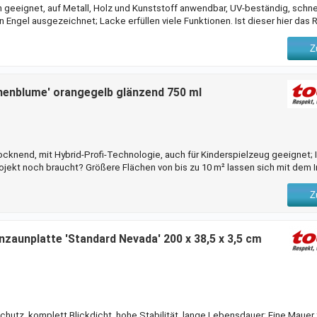
h geeignet, auf Metall, Holz und Kunststoff anwendbar, UV-beständig, schne
Engel ausgezeichnet; Lacke erfüllen viele Funktionen. Ist dieser hier das R
von Toom kannst du auf Metall, Holz und Kunststoff nutzen. Dabei empfehle
dierung. Mit einem Inhalt von 0,75 l lassen sich bei einem einmaligen Anstr
Z
eln. Ein an
nenblume' orangegelb glänzend 750 ml
rocknend, mit Hybrid-Profi-Technologie, auch für Kinderspielzeug geeignet; I
rojekt noch braucht? Größere Flächen von bis zu 10 m² lassen sich mit dem I
 behandeln. Ein ansprechendes Ergebnis erzielst du mit dem Anstrichmittel 
du eine glänzende Oberfläche. Du kannst es außerdem bedenkenlos im Inne
Z
ank seiner Wasse
zaunplatte 'Standard Nevada' 200 x 38,5 x 3,5 cm
schutz, komplett Blickdicht, hohe Stabilität, lange Lebensdauer; Eine Mauer 