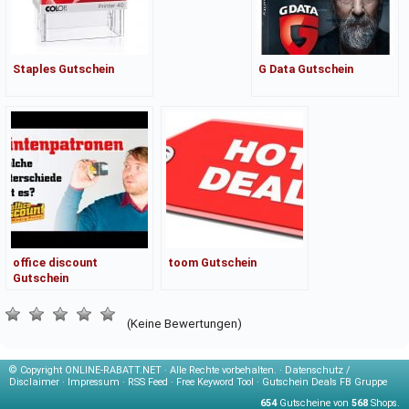
Staples Gutschein
G Data Gutschein
office discount
toom Gutschein
Gutschein
(Keine Bewertungen)
© Copyright
ONLINE-RABATT.NET · Alle Rechte vorbehalten. ·
Datenschutz /
Disclaimer
·
Impressum
·
RSS Feed
·
Free Keyword Tool
·
Gutschein Deals FB Gruppe
654
Gutscheine von
568
Shops.