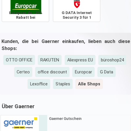
Europcar.de - 25%
G DATA Internet
Rabatt bei
Security 3 für 1
Sofortzahlung
Sonderedition
Kunden, die bei Gaerner einkaufen, lieben auch diese
Shops:
OTTO OFFICE
RAKUTEN
Aliexpress EU
büroshop24
Certeo
office discount
Europcar
G Data
Lexoffice
Staples
Alle Shops
Über Gaerner
Gaerner Gutschein