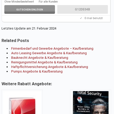
Ohne Mindestbestellwert
Für alle Kunden
Dienstleistungen, Hand- und Elektrowerkzeuge.
Gutscheincode gültig von 01.04.-30.06.2022
G12DE04B
GUTSCHEIN EINLÖSEN
✓
0
mal benutzt
Letztes Update am 21. Februar 2024
Related Posts
Firmenbedarf und Gewerbe Angebote – Kaufberatung
Auto Leasing Gewerbe Angebote & Kaufberatung
Bauknecht Angebote & Kaufberatung
Reinigungsmittel Angebote & Kaufberatung
Haftpflichtversicherung Angebote & Kaufberatung
Pumps Angebote & Kaufberatung
Weitere Rabatt Angebote: