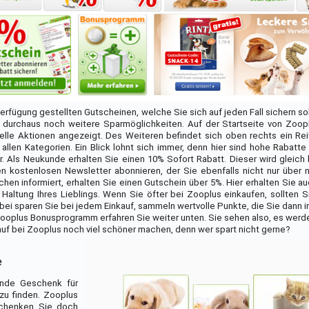
erfügung gestellten Gutscheinen, welche Sie sich auf jeden Fall sichern so
durchaus noch weitere Sparmöglichkeiten. Auf der Startseite von Zoop
lle Aktionen angezeigt. Des Weiteren befindet sich oben rechts ein Reit
llen Kategorien. Ein Blick lohnt sich immer, denn hier sind hohe Rabatte
. Als Neukunde erhalten Sie einen 10% Sofort Rabatt. Dieser wird gleich 
 kostenlosen Newsletter abonnieren, der Sie ebenfalls nicht nur über
en informiert, erhalten Sie einen Gutschein über 5%. Hier erhalten Sie a
 Haltung Ihres Lieblings. Wenn Sie öfter bei Zooplus einkaufen, sollten 
 sparen Sie bei jedem Einkauf, sammeln wertvolle Punkte, die Sie dann in
ooplus Bonusprogramm erfahren Sie weiter unten. Sie sehen also, es wer
uf bei Zooplus noch viel schöner machen, denn wer spart nicht gerne?
e
sende Geschenk für
zu finden. Zooplus
Schenken Sie doch