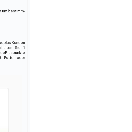
an um bestimm-
ooplus Kunden
rhalten Sie 1
zooPluspunkte
. Futter oder