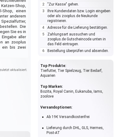
verschiedenen
"Zur Kasse" gehen.
 Katzen-Shop,
l-Shop, einen
Ihre Kundendaten bzw. Login eingeben
 unter anderem
oder als zooplus.de Neukunde
registrieren.
pezialfutter,
bestellen. Die
Adresse für die Lieferung bestätigen.
legen Sie es in
Zahlungsart aussuchen und
Eingabe aller
zooplus.de Gutscheincode unten in
en an zooplus
das Feld eintragen.
 ein bis zwei
Bestellung überprüfen und absenden.
Top Produkte:
uletzt aktualisiert.
Tierfutter, Tier Spielzeug, Tier Bedarf,
Aquarien
Top Marken:
Bozita, Royal Canin, Eukanuba, Iams,
zoolove
Versandoptionen:
Ab 19€ Versandkostenfrei
Lieferung durch DHL, GLS, Hermes,
Post-AT