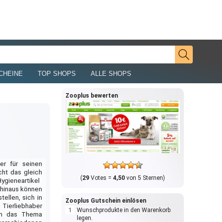
CHEINE
TOP SHOPS
ALLE SHOPS
Zooplus bewerten
er für seinen
ht das gleich
(
29
Votes =
4,50
von 5 Sternen)
gieneartikel 
 hinaus können
tellen, sich in
Zooplus Gutschein einlösen
Tierliebhaber
Wunschprodukte in den Warenkorb
 um das Thema
legen.