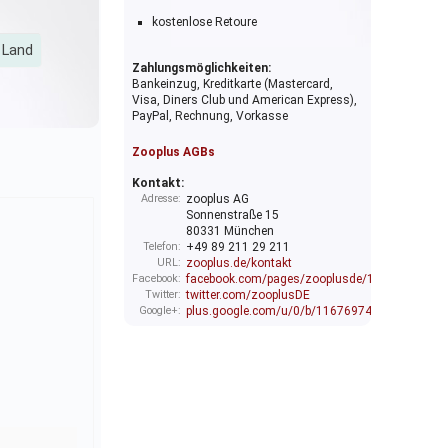
kostenlose Retoure
 Land
Zahlungsmöglichkeiten:
Bankeinzug, Kreditkarte (Mastercard,
Visa, Diners Club und American Express),
PayPal, Rechnung, Vorkasse
Zooplus AGBs
Kontakt:
Adresse:
zooplus AG
Sonnenstraße 15
80331 München
Telefon:
+49 89 211 29 211
URL:
zooplus.de/kontakt
Facebook:
facebook.com/pages/zooplusde/12327957869
Twitter:
twitter.com/zooplusDE
Google+:
plus.google.com/u/0/b/116769740154305605