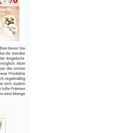
llten bevor Sie
lus.de werden
er Angebote.
 möglich. Aber
bei der ersten
 neue Produkte
uch regelmäßig
Sie sich zudem
 tolle Prämien
den eine Menge