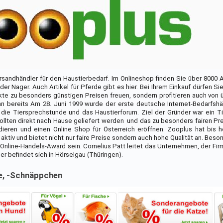
rsandhändler für den Haustierbedarf. Im Onlineshop finden Sie über 8000 Ar
der Nager. Auch Artikel für Pferde gibt es hier. Bei Ihrem Einkauf dürfen Sie
te zu besonders günstigen Preisen freuen, sondern profitieren auch von 
nn bereits Am 28. Juni 1999 wurde der erste deutsche Internet-Bedarfshä
die Tiersprechstunde und das Haustierforum. Ziel der Gründer war ein T
ollten direkt nach Hause geliefert werden  und das zu besonders fairen Pr
ieren und einen Online Shop für Österreich eröffnen. Zooplus hat bis h
rn aktiv und bietet nicht nur faire Preise sondern auch hohe Qualität an. Beso
nline-Handels-Award sein. Cornelius Patt leitet das Unternehmen, der Firm
r befindet sich in Hörselgau (Thüringen).
te, -Schnäppchen