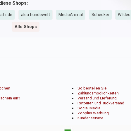
 diese Shops:
latz.de
alsa hundewelt
MedicAnimal
Schecker
Wildes
Alle Shops
ppchen
So bestellen Sie
Zahlungsmöglichkeiten
tschein ein?
Versand und Lieferung
Retouren und Rückversand
Social Media
Zooplus Werbung
Kundenservice