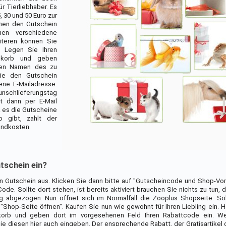
 Tierliebhaber. Es
 30 und 50 Euro zur
nnen den Gutschein
ehen verschiedene
iteren können Sie
. Legen Sie Ihren
nkorb und geben
den Namen des zu
ie den Gutschein
ene E-Mailadresse.
schlieferungstag
t dann per E-Mail
 es die Gutscheine
 gibt, zahlt der
andkosten.
utschein ein?
n Gutschein aus. Klicken Sie dann bitte auf "Gutscheincode und Shop-Vo
de. Sollte dort stehen, ist bereits aktiviert brauchen Sie nichts zu tun, 
g abgezogen. Nun öffnet sich im Normalfall die Zooplus Shopseite. Sol
"Shop-Seite öffnen". Kaufen Sie nun wie gewohnt für Ihren Liebling ein. H
orb und geben dort im vorgesehenen Feld Ihren Rabattcode ein. W
 diesen hier auch eingeben. Der ensprechende Rabatt, der Gratisartikel 