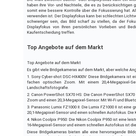
haben ihre Vor- und Nachteile, die es zu berücksichtigen g
somit eine bessere Kontrolle über die Fokussierung hat. Al
verwenden ist. Der Displayfokus kann bei schlechten Lichtv
schwieriger sein, das Bild scharf zu stellen, da der Fo
Displayfokus von Ihren persönlichen Vorlieben und Bed
Kaufentscheidung treffen.
Top Angebote auf dem Markt
Top Angebote auf dem Markt
Es gibt viele Bridgekameras auf dem Markt, aber welche Ang
1. Sony Cyber-shot DSC-HX400V: Diese Bridgekamera ist ein 
fachen optischen Zoom. Mit einem 20,4-Megapixel-Se
Landschaftsfotografie.
2. Canon PowerShot SX70 HS: Die Canon PowerShot SX70 HS
Zoom und einen 20,3-Megapixel-Sensor. Mit Wi-Fi und Bluetoo
3. Panasonic Lumix FZ1000 II: Die Lumix FZ1000 II ist eine g
20,1-Megapixel-Sensor und einen schnellen Autofokus. Di
4. Nikon Coolpix P950: Die Nikon Coolpix P950 ist eine le
16-Megapixel-Sensor und einem schnellen Autofokus ist diese
Diese Bridgekameras bieten alle eine hervorragende Bildqu