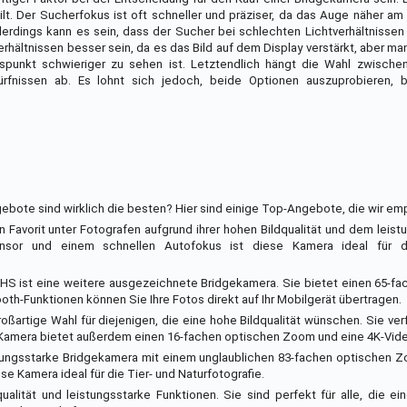
ilt. Der Sucherfokus ist oft schneller und präziser, da das Auge näher am
lerdings kann es sein, dass der Sucher bei schlechten Lichtverhältnissen
erhältnissen besser sein, da es das Bild auf dem Display verstärkt, aber m
kuspunkt schwieriger zu sehen ist. Letztendlich hängt die Wahl zwische
ürfnissen ab. Es lohnt sich jedoch, beide Optionen auszuprobieren, 
ebote sind wirklich die besten? Hier sind einige Top-Angebote, die wir em
Favorit unter Fotografen aufgrund ihrer hohen Bildqualität und dem leist
nsor und einem schnellen Autofokus ist diese Kamera ideal für d
 ist eine weitere ausgezeichnete Bridgekamera. Sie bietet einen 65-fa
th-Funktionen können Sie Ihre Fotos direkt auf Ihr Mobilgerät übertragen.
roßartige Wahl für diejenigen, die eine hohe Bildqualität wünschen. Sie ver
e Kamera bietet außerdem einen 16-fachen optischen Zoom und eine 4K-Vi
istungsstarke Bridgekamera mit einem unglaublichen 83-fachen optischen 
 Kamera ideal für die Tier- und Naturfotografie.
alität und leistungsstarke Funktionen. Sie sind perfekt für alle, die e