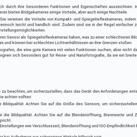
ich durch ihre besonderen Funktionen und Eigenschaften auszeichnen. I
s bieten Bridgekameras einige Vorteile, aber auch einige Nachteile.
it. Sie vereinen die Vorteile von Kompakt- und Spiegelreflexkameras, indem
ennoch leicht und handlich sind. Zudem sind sie in der Regel einfacher 
nstellungsmöglichkeiten.
neren Sensor als Spiegelreflexkameras haben, was zu einer schlechteren Bild
ras und können bei schlechten Lichtverhältnissen an ihre Grenzen stoßen.
grafen, die eine gute Kamera mit vielen Funktionen suchen, aber nicht 
gnen sich besonders gut für Reise- und Naturfotografie, da sie ein breit
e zu beachten, um sicherzustellen, dass das Gerät den Anforderungen ent
ie achten sollten:
 Bildqualität. Achten Sie auf die Größe des Sensors, um sicherzustellen
für die Bildqualität. Achten Sie auf die Blendenöffnung, Brennweite und
pricht.
 Einstellungen wie Verschlusszeit, Blendenöffnung und ISO-Empfindlichkeit 
er bei Aufnahmen aus schwierigen Winkeln hilfreich sein.