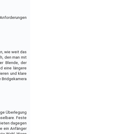
d Anforderungen
n, wie weit das
ch, den man mit
er Blende, der
nd eine längere
ieren und klare
ne Bridgekamera
tige Überlegung
hselbare. Feste
 bieten dagegen
ie ein Anfänger
este Wahl. Wenn