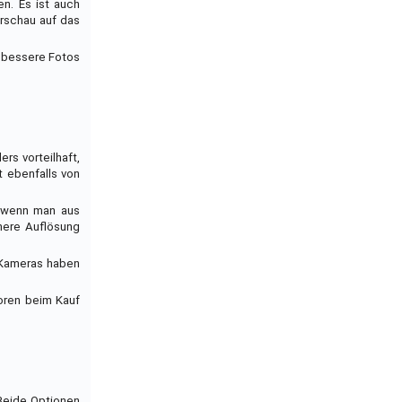
n. Es ist auch
orschau auf das
e bessere Fotos
rs vorteilhaft,
 ebenfalls von
t, wenn man aus
here Auflösung
e Kameras haben
oren beim Kauf
 Beide Optionen