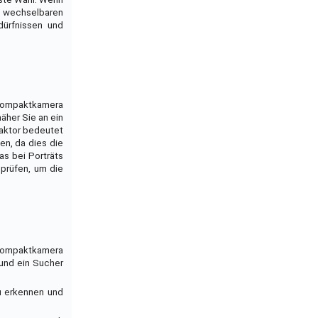
em wechselbaren
dürfnissen und
 Kompaktkamera
äher Sie an ein
aktor bedeutet
en, da dies die
as bei Porträts
 prüfen, um die
r Kompaktkamera
 und ein Sucher
zu erkennen und