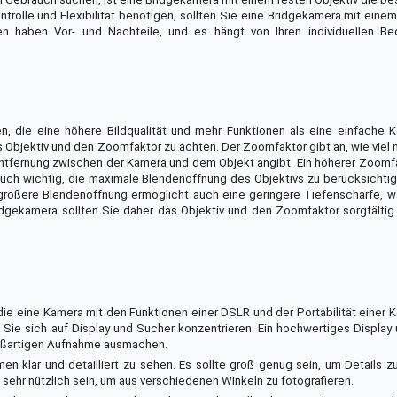
ntrolle und Flexibilität benötigen, sollten Sie eine Bridgekamera mit ein
n haben Vor- und Nachteile, und es hängt von Ihren individuellen Be
n, die eine höhere Bildqualität und mehr Funktionen als eine einfache
s Objektiv und den Zoomfaktor zu achten. Der Zoomfaktor gibt an, wie viel n
ntfernung zwischen der Kamera und dem Objekt angibt. Ein höherer Zoomf
 auch wichtig, die maximale Blendenöffnung des Objektivs zu berücksichtig
 größere Blendenöffnung ermöglicht auch eine geringere Tiefenschärfe, w
idgekamera sollten Sie daher das Objektiv und den Zoomfaktor sorgfältig
 die eine Kamera mit den Funktionen einer DSLR und der Portabilität eine
Sie sich auf Display und Sucher konzentrieren. Ein hochwertiges Display
roßartigen Aufnahme ausmachen.
en klar und detailliert zu sehen. Es sollte groß genug sein, um Details 
 sehr nützlich sein, um aus verschiedenen Winkeln zu fotografieren.