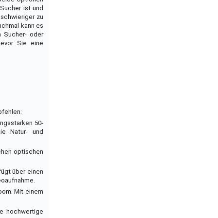
 Sucher ist und
 schwieriger zu
anchmal kann es
n Sucher- oder
bevor Sie eine
pfehlen:
ungsstarken 50-
ie Natur- und
chen optischen
fügt über einen
deoaufnahme.
Zoom. Mit einem
ine hochwertige