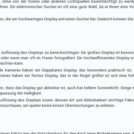
, ohne von der Sonne oder anderen Lichtquellen beeinträchtigt zu werde
ten. Ein elektronischer Sucher ist oft eine gute Wahl, da er Ihnen eine V
en, die ein hochwertiges Display und einen Sucher hat. Dadurch können Si
 Auflösung des Displays zu berücksichtigen. Ein großes Display ist besonde
r wenn man oft im Freien fotografiert. Ein hochauflösendes Display ist
trachten kann.
Viele Kameras haben ein klappbares Display, das besonders praktisch is
eras haben ein festes Display, das in der Regel größer ist und eine hö
n, dass das Display gut ablesbar ist, auch bei hellem Sonnenlicht. Einig
passung der Helligkeit.
uflösung des Displays sowie dessen Art und Ablesbarkeit wichtige Fakt
 hinzuschauen, um später keine bösen Überraschungen zu erleben.
tiger Faktor bei der Entscheidung für den Kauf einer Bridgekamera sein.