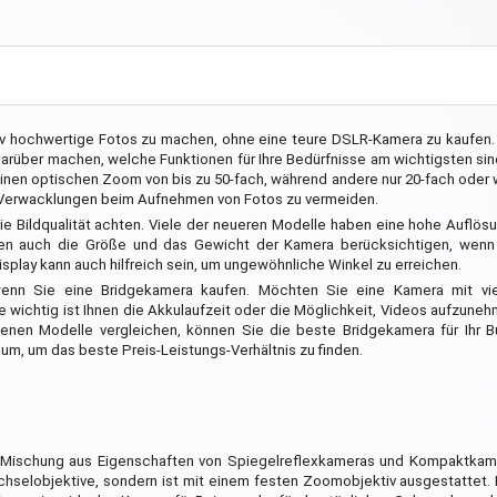
ativ hochwertige Fotos zu machen, ohne eine teure DSLR-Kamera zu kaufen
rüber machen, welche Funktionen für Ihre Bedürfnisse am wichtigsten sind
inen optischen Zoom von bis zu 50-fach, während andere nur 20-fach oder 
 um Verwacklungen beim Aufnehmen von Fotos zu vermeiden.
ie Bildqualität achten. Viele der neueren Modelle haben eine hohe Auflö
en auch die Größe und das Gewicht der Kamera berücksichtigen, wenn 
splay kann auch hilfreich sein, um ungewöhnliche Winkel zu erreichen.
 wenn Sie eine Bridgekamera kaufen. Möchten Sie eine Kamera mit vi
 wichtig ist Ihnen die Akkulaufzeit oder die Möglichkeit, Videos aufzun
denen Modelle vergleichen, können Sie die beste Bridgekamera für Ihr B
m, um das beste Preis-Leistungs-Verhältnis zu finden.
ne Mischung aus Eigenschaften von Spiegelreflexkameras und Kompaktkame
hselobjektive, sondern ist mit einem festen Zoomobjektiv ausgestattet. 