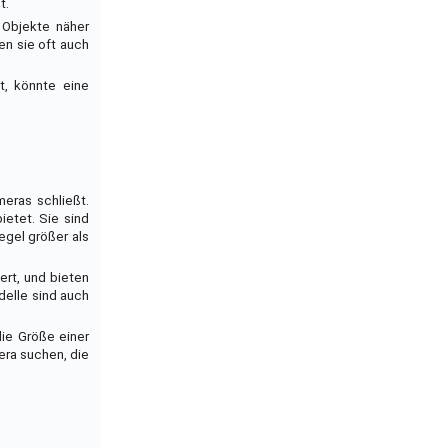
t.
 Objekte näher
en sie oft auch
t, könnte eine
eras schließt.
ietet. Sie sind
egel größer als
ert, und bieten
delle sind auch
die Größe einer
era suchen, die