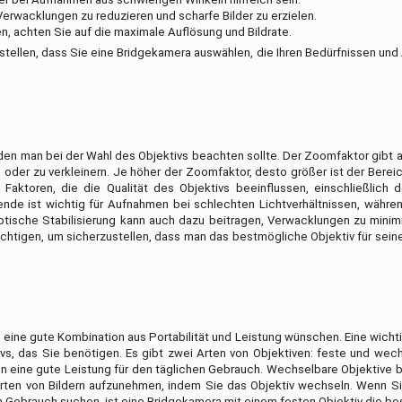
, Verwacklungen zu reduzieren und scharfe Bilder zu erzielen.
 achten Sie auf die maximale Auflösung und Bildrate.
stellen, dass Sie eine Bridgekamera auswählen, die Ihren Bedürfnissen un
 den man bei der Wahl des Objektivs beachten sollte. Der Zoomfaktor gibt a
n oder zu verkleinern. Je höher der Zoomfaktor, desto größer ist der Berei
ktoren, die die Qualität des Objektivs beeinflussen, einschließlich d
ende ist wichtig für Aufnahmen bei schlechten Lichtverhältnissen, währe
optische Stabilisierung kann auch dazu beitragen, Verwacklungen zu minim
ksichtigen, um sicherzustellen, dass man das bestmögliche Objektiv für sei
e eine gute Kombination aus Portabilität und Leistung wünschen. Eine wich
ivs, das Sie benötigen. Es gibt zwei Arten von Objektiven: feste und wec
ten eine gute Leistung für den täglichen Gebrauch. Wechselbare Objektive
 Arten von Bildern aufzunehmen, indem Sie das Objektiv wechseln. Wenn S
en Gebrauch suchen, ist eine Bridgekamera mit einem festen Objektiv die b