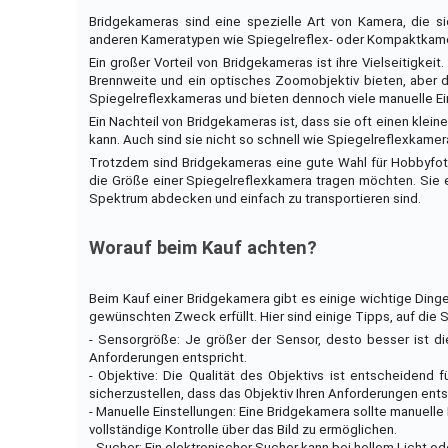
Bridgekameras sind eine spezielle Art von Kamera, die s
anderen Kameratypen wie Spiegelreflex- oder Kompaktkamera
Ein großer Vorteil von Bridgekameras ist ihre Vielseitigke
Brennweite und ein optisches Zoomobjektiv bieten, aber d
Spiegelreflexkameras und bieten dennoch viele manuelle Ei
Ein Nachteil von Bridgekameras ist, dass sie oft einen klei
kann. Auch sind sie nicht so schnell wie Spiegelreflexkame
Trotzdem sind Bridgekameras eine gute Wahl für Hobbyfoto
die Größe einer Spiegelreflexkamera tragen möchten. Sie ei
Spektrum abdecken und einfach zu transportieren sind.
Worauf beim Kauf achten?
Beim Kauf einer Bridgekamera gibt es einige wichtige Ding
gewünschten Zweck erfüllt. Hier sind einige Tipps, auf die S
- Sensorgröße: Je größer der Sensor, desto besser ist die
Anforderungen entspricht.
- Objektive: Die Qualität des Objektivs ist entscheidend 
sicherzustellen, dass das Objektiv Ihren Anforderungen ents
- Manuelle Einstellungen: Eine Bridgekamera sollte manuelle
vollständige Kontrolle über das Bild zu ermöglichen.
- Sucher: Ein elektronischer Sucher kann bei hellem Licht od