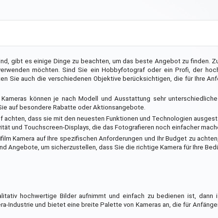
ind, gibt es einige Dinge zu beachten, um das beste Angebot zu finden. Z
verwenden möchten. Sind Sie ein Hobbyfotograf oder ein Profi, der hoch
ten Sie auch die verschiedenen Objektive berücksichtigen, die für Ihre A
lm Kameras können je nach Modell und Ausstattung sehr unterschiedliche
Sie auf besondere Rabatte oder Aktionsangebote.
uf achten, dass sie mit den neuesten Funktionen und Technologien ausgestat
ität und Touchscreen-Displays, die das Fotografieren noch einfacher mach
ifilm Kamera auf Ihre spezifischen Anforderungen und Ihr Budget zu achte
d Angebote, um sicherzustellen, dass Sie die richtige Kamera für Ihre Bedü
tativ hochwertige Bilder aufnimmt und einfach zu bedienen ist, dann is
era-Industrie und bietet eine breite Palette von Kameras an, die für Anfäng