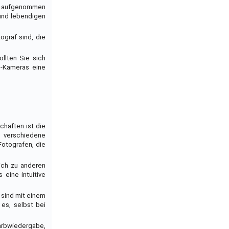
ras aufgenommen
 und lebendigen
ograf sind, die
llten Sie sich
lm-Kameras eine
chaften ist die
s, verschiedene
Fotografen, die
eich zu anderen
eine intuitive
 sind mit einem
 es, selbst bei
arbwiedergabe,