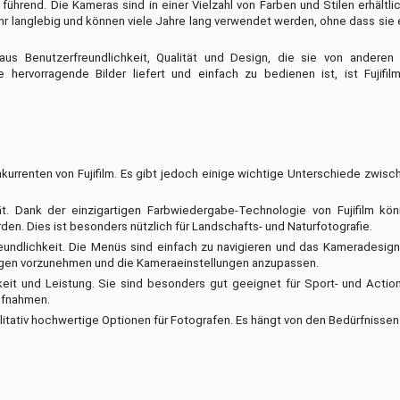
führend. Die Kameras sind in einer Vielzahl von Farben und Stilen erhältlic
 langlebig und können viele Jahre lang verwendet werden, ohne dass sie
n aus Benutzerfreundlichkeit, Qualität und Design, die sie von andere
ervorragende Bilder liefert und einfach zu bedienen ist, ist Fujifilm 
urrenten von Fujifilm. Es gibt jedoch einige wichtige Unterschiede zwis
lität. Dank der einzigartigen Farbwiedergabe-Technologie von Fujifilm k
. Dies ist besonders nützlich für Landschafts- und Naturfotografie.
freundlichkeit. Die Menüs sind einfach zu navigieren und das Kameradesign i
ungen vorzunehmen und die Kameraeinstellungen anzupassen.
it und Leistung. Sie sind besonders gut geeignet für Sport- und Action
ufnahmen.
litativ hochwertige Optionen für Fotografen. Es hängt von den Bedürfnisse