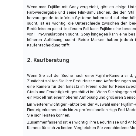
Wenn man Fujifilm mit Sony vergleicht, gibt es einige Unt
Farbwiedergabe und seine Film-Simulationen, die den Stil
hervorragende Autofokus-Systeme haben und auf eine höh
sucht, ist es wichtig, die Unterschiede zwischen den b
Bedürfnissen passt. In diesem Fall kann Fujifilm eine bess
von Film-Simulationen sucht. Sony hingegen kann eine be
höheren Auflösung sucht. Beide Marken haben jedoch ih
Kaufentscheidung trifft.
2. Kaufberatung
Wenn Sie auf der Suche nach einer Fujifilm-Kamera sind, 
Zunächst sollten Sie Ihre Bedürfnisse und Anforderungen an 
eine Kamera für den Einsatz im Freien oder für Reisezwe
Staub und Feuchtigkeit geschützt ist. Wenn Sie hingegen ein
ein Modell mit einer höheren Auflösung und größeren Sensor
Ein weiterer wichtiger Faktor bei der Auswahl einer Fujifil
Einsteigerkameras bis hin zu professionellen High-End-Model
Sie sich leisten können.
Zusammenfassend ist es wichtig, Ihre Bedürfnisse und Anfor
Kamera für sich zu finden. Vergleichen Sie verschiedene Mo