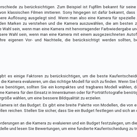
erschiede zu berücksichtigen. Zum Beispiel ist Fujifilm bekannt für sein
 von klassischen Filmen imitieren. Sony hingegen ist dafür bekannt, das
ere Auflösung ausgelegt sind. Wenn man also eine Kamera für spezielle
eiden Marken zu verstehen und die Kamera auszuwählen, die am besten 
ere Wahl sein, wenn man eine Kamera mit hervorragender Farbwiedergabe und
ssere Wahl sein, wenn man eine Kamera mit einem ausgezeichneten Autof
re eigenen Vor- und Nachteile, die berücksichtigt werden sollten, 
gibt es einige Faktoren zu berücksichtigen, um die beste Kaufentscheid
die Kamera evaluieren, um das richtige Modell für sich zu finden. Wenn Sie
cke benötigen, sollten Sie ein kompaktes und tragbares Modell wählen, 
e Kamera für den Einsatz in Innenräumen oder für Porträtfotografie benötig
größe wählen, um eine bessere Bildqualität zu erzielen.
m-Kamera ist das Budget. Es gibt eine breite Palette von Modellen, die von 
len reichen. Stellen Sie sicher, dass Sie ein Budget festlegen und sich an 
derungen an die Kamera zu evaluieren und ein Budget festzulegen, um die 
delle und lesen Sie Bewertungen, um eine fundierte Kaufentscheidung zu tr