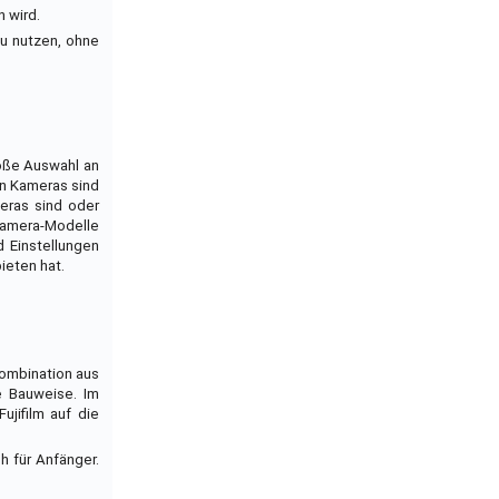
n wird.
zu nutzen, ohne
roße Auswahl an
en Kameras sind
meras sind oder
Kamera-Modelle
d Einstellungen
ieten hat.
Kombination aus
ge Bauweise. Im
jifilm auf die
h für Anfänger.