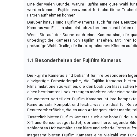
Eine der vielen Gründe, warum Fujifilm eine gute Wahl für
werden können. Fujifilm verwendet fortschrittliche Techno
Farben aufnehmen können.
Darüber hinaus sind Fujifilm-Kameras auch für ihre Benutze
Kameras von Fujifilm sind einfach zu bedienen und bieten ein
Wenn Sie auf der Suche nach einer Kamera sind, die quali
unbedingt die Kameras von Fujifilm ansehen. Mit ihrer for
großartige Wahl für alle, die ihr fotografisches Können auf 
1.1 Besonderheiten der Fujifilm Kameras
Die Fujifilm Kameras sind bekannt für ihre besonderen Eige
einzigartige Farbwiedergabe, die Fujifilm Kameras bieten
Filmsimulationen zu wählen, die den Look von klassischen Fi
einen bestimmten Look erzeugen möchten oder eine bestimm
Ein weiterer Vorteil der Fujifilm Kameras ist ihre kompakt
Kameras sehr kompakt und leicht, was sie ideal für Reis
Benutzeroberfläche, die es auch Anfängern leicht macht, tol
Zusätzlich bieten Fujifilm Kameras auch eine hohe Bildqualit
X-Trans-Sensor ausgestattet, der eine hervorragende Bildqu
schlechten Lichtverhältnissen klare und scharfe Fotos auf
Insgesamt bieten Fujifilm Kameras eine Vielzahl von Funk