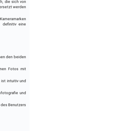
h, die sich von
 ersetzt werden
n Kameramarken
definitiv eine
chen den beiden
önnen Fotos mit
st intuitiv und
fotografie und
n des Benutzers