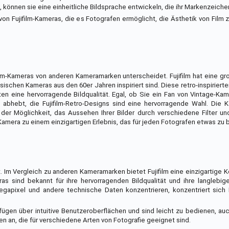
 können sie eine einheitliche Bildsprache entwickeln, die ihr Markenzeiche
von Fujifilm-Kameras, die es Fotografen ermöglicht, die Ästhetik von Film 
film-Kameras von anderen Kameramarken unterscheidet. Fujifilm hat eine g
ischen Kameras aus den 60er Jahren inspiriert sind. Diese retro-inspiriert
n eine hervorragende Bildqualität. Egal, ob Sie ein Fan von Vintage-Ka
abhebt, die Fujifilm-Retro-Designs sind eine hervorragende Wahl. Die 
 der Möglichkeit, das Aussehen Ihrer Bilder durch verschiedene Filter un
Kamera zu einem einzigartigen Erlebnis, das für jeden Fotografen etwas zu b
. Im Vergleich zu anderen Kameramarken bietet Fujifilm eine einzigartige 
eras sind bekannt für ihre hervorragenden Bildqualität und ihre langlebi
apixel und andere technische Daten konzentrieren, konzentriert sich Fu
rfügen über intuitive Benutzeroberflächen und sind leicht zu bedienen, auc
ven an, die für verschiedene Arten von Fotografie geeignet sind.