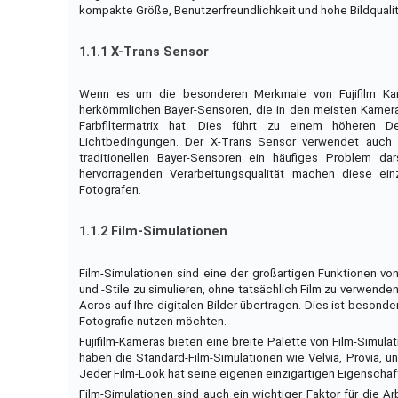
kompakte Größe, Benutzerfreundlichkeit und hohe Bildqualitä
1.1.1 X-Trans Sensor
Wenn es um die besonderen Merkmale von Fujifilm Kame
herkömmlichen Bayer-Sensoren, die in den meisten Kameras 
Farbfiltermatrix hat. Dies führt zu einem höheren D
Lichtbedingungen. Der X-Trans Sensor verwendet auch e
traditionellen Bayer-Sensoren ein häufiges Problem d
hervorragenden Verarbeitungsqualität machen diese ein
Fotografen.
1.1.2 Film-Simulationen
Film-Simulationen sind eine der großartigen Funktionen vo
und -Stile zu simulieren, ohne tatsächlich Film zu verwende
Acros auf Ihre digitalen Bilder übertragen. Dies ist besonde
Fotografie nutzen möchten.
Fujifilm-Kameras bieten eine breite Palette von Film-Simu
haben die Standard-Film-Simulationen wie Velvia, Provia, u
Jeder Film-Look hat seine eigenen einzigartigen Eigenschaf
Film-Simulationen sind auch ein wichtiger Faktor für die A