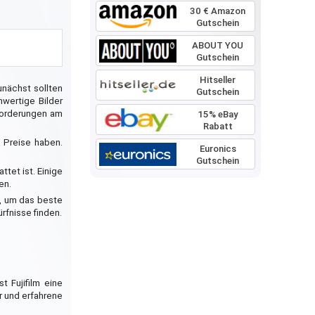
30 € Amazon
Gutschein
ABOUT YOU
Gutschein
Hitseller
unächst sollten
Gutschein
wertige Bilder
nforderungen am
15% eBay
Rabatt
 Preise haben.
Euronics
Gutschein
tet ist. Einige
en.
n, um das beste
rfnisse finden.
t Fujifilm eine
er und erfahrene