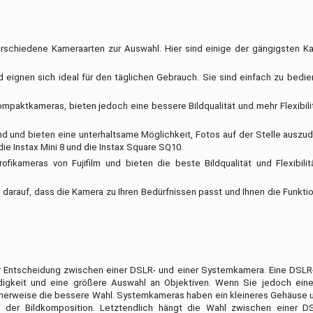
rschiedene Kameraarten zur Auswahl. Hier sind einige der gängigsten Ka
 eignen sich ideal für den täglichen Gebrauch. Sie sind einfach zu bedi
paktkameras, bieten jedoch eine bessere Bildqualität und mehr Flexibili
d und bieten eine unterhaltsame Möglichkeit, Fotos auf der Stelle auszudr
ie Instax Mini 8 und die Instax Square SQ10.
ofikameras von Fujifilm und bieten die beste Bildqualität und Flexibili
 darauf, dass die Kamera zu Ihren Bedürfnissen passt und Ihnen die Funktio
r Entscheidung zwischen einer DSLR- und einer Systemkamera. Eine DSLR
ndigkeit und eine größere Auswahl an Objektiven. Wenn Sie jedoch eine
erweise die bessere Wahl. Systemkameras haben ein kleineres Gehäuse u
ei der Bildkomposition. Letztendlich hängt die Wahl zwischen einer D