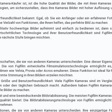
 Kamera-Käufer ist, ist die hohe Qualität der Bilder, die mit ihren Kame
logien, um sicherzustellen, dass ihre Kameras Bilder mit hoher Auflösung
rfreundlichkeit bekannt. Egal, ob Sie ein Anfänger oder ein erfahrener Fot
e Vielzahl von Funktionen, die Ihnen helfen, das perfekte Bild zu machen.
tativ hochwertige Bilder aufnimmt und einfach zu bedienen ist, dann so
tschrittlichen Technologie und ihrer Benutzerfreundlichkeit sind Fujifi
die nächste Stufe bringen möchten.
nschaften, die sie von anderen Kameras unterscheiden. Eine dieser Eigens
. Die von Fujifilm entwickelte Filmsimulationstechnologie ermöglicht e
lmen wie Velvia, Provia oder Acros emulieren. Diese Funktion ist ideal für 
te Stimmung in ihren Bildern erzielen möchten.
e Größe und Benutzerfreundlichkeit. Viele Fujifilm Kameras sind im Vergl
en oder den täglichen Gebrauch macht. Außerdem haben Fujifilm Kameras 
le Bilder zu machen.
ät und eine beeindruckende Bildstabilisierung. Die meisten Fujifilm Kameras
alität bietet. Die Bildstabilisierungstechnologie von Fujifilm ermöglicht
zunehmen.
tionen, die sie von anderen Kameras unterscheiden. Ihre einzigartige F