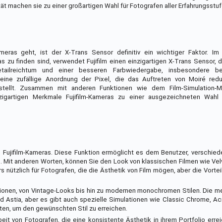
t machen sie zu einer großartigen Wahl für Fotografen aller Erfahrungsstuf
ras geht, ist der X-Trans Sensor definitiv ein wichtiger Faktor. I
zu finden sind, verwendet Fujifilm einen einzigartigen X-Trans Sensor, 
etailreichtum und einer besseren Farbwiedergabe, insbesondere be
ine zufällige Anordnung der Pixel, die das Auftreten von Moiré redu
arstellt. Zusammen mit anderen Funktionen wie dem Film-Simulation
zigartigen Merkmale Fujifilm-Kameras zu einer ausgezeichneten Wahl 
n Fujifilm-Kameras. Diese Funktion ermöglicht es dem Benutzer, verschie
n. Mit anderen Worten, können Sie den Look von klassischen Filmen wie Velv
rs nützlich für Fotografen, die die Ästhetik von Film mögen, aber die Vortei
lationen, von Vintage-Looks bis hin zu modernen monochromen Stilen. Die 
nd Astia, aber es gibt auch spezielle Simulationen wie Classic Chrome, Ac
ten, um den gewünschten Stil zu erreichen.
rbeit von Fotografen, die eine konsistente Ästhetik in ihrem Portfolio err