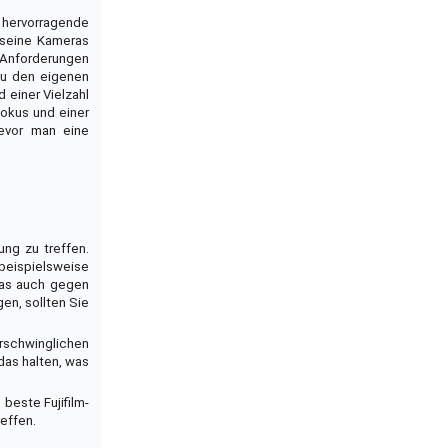
e hervorragende
s seine Kameras
 Anforderungen
zu den eigenen
 einer Vielzahl
okus und einer
bevor man eine
ung zu treffen.
 beispielsweise
das auch gegen
en, sollten Sie
erschwinglichen
das halten, was
beste Fujifilm-
effen.