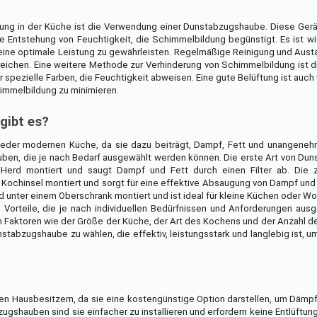
dung in der Küche ist die Verwendung einer Dunstabzugshaube. Diese Ger
 Entstehung von Feuchtigkeit, die Schimmelbildung begünstigt. Es ist wi
 eine optimale Leistung zu gewährleisten. Regelmäßige Reinigung und Austa
erreichen. Eine weitere Methode zur Verhinderung von Schimmelbildung ist
 spezielle Farben, die Feuchtigkeit abweisen. Eine gute Belüftung ist auch 
himmelbildung zu minimieren.
gibt es?
 jeder modernen Küche, da sie dazu beiträgt, Dampf, Fett und unangene
auben, die je nach Bedarf ausgewählt werden können. Die erste Art von D
erd montiert und saugt Dampf und Fett durch einen Filter ab. Die 
 Kochinsel montiert und sorgt für eine effektive Absaugung von Dampf und F
d unter einem Oberschrank montiert und ist ideal für kleine Küchen oder 
Vorteile, die je nach individuellen Bedürfnissen und Anforderungen aus
 Faktoren wie der Größe der Küche, der Art des Kochens und der Anzahl d
nstabzugshaube zu wählen, die effektiv, leistungsstark und langlebig ist, u
len Hausbesitzern, da sie eine kostengünstige Option darstellen, um Däm
ugshauben sind sie einfacher zu installieren und erfordern keine Entlüftun