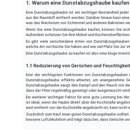
1. Warum eine Dunstabzugshaube kaufen
Eine Dunstabzugshaube ist ein wichtiger Bestandteil jede
aus der Raumluft entfernt werden. Darüber hinaus kann eine
was das Wachstum von Schimmel und anderen Bakterien ver
Wenn Sie eine Dunstabzugshaube kaufen, können Sie sich
Außerdem schützen Sie Ihre Möbel und Küchenoberflächen
Es gibt viele verschiedene Arten von Dunstabzugshaube
welche Art von Küche Sie haben und wie viel Platz Sie zur 
Eine Dunstabzugshaube zu kaufen ist also eine kluge Investit
1.1 Reduzierung von Gerüchen und Feuchtigkei
Eine der wichtigsten Funktionen von Dunstabzugshauben is
Dunstabzugshaube effektiv arbeitet, um unangenehme Ge
Dunstabzugshaube saugt den Dampf und den Rauch von der Koch
dass der Filter regelmäßig gereinigt oder ausgetauscht wird
Ein weiterer wichtiger Faktor für eine gute Leistung bei d
ist ideal, wenn die Haube direkt über der Kochstelle ange
weit entfernt von der Kochstelle angebracht ist, kann nicht e
Zusätzlich zum Kauf einer guten Dunstabzugshaube sollten Si
bessere Luftzirkulation und trägt dazu bei, dass Gerüche u