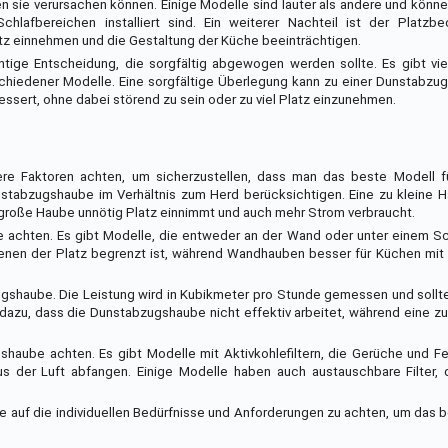
 sie verursachen können. Einige Modelle sind lauter als andere und könne
afbereichen installiert sind. Ein weiterer Nachteil ist der Platzbe
tz einnehmen und die Gestaltung der Küche beeinträchtigen.
tige Entscheidung, die sorgfältig abgewogen werden sollte. Es gibt vie
rschiedener Modelle. Eine sorgfältige Überlegung kann zu einer Dunstabzu
bessert, ohne dabei störend zu sein oder zu viel Platz einzunehmen.
re Faktoren achten, um sicherzustellen, dass man das beste Modell f
nstabzugshaube im Verhältnis zum Herd berücksichtigen. Eine zu kleine 
große Haube unnötig Platz einnimmt und auch mehr Strom verbraucht.
 achten. Es gibt Modelle, die entweder an der Wand oder unter einem Sc
denen der Platz begrenzt ist, während Wandhauben besser für Küchen mit
zugshaube. Die Leistung wird in Kubikmeter pro Stunde gemessen und sollt
 dazu, dass die Dunstabzugshaube nicht effektiv arbeitet, während eine z
shaube achten. Es gibt Modelle mit Aktivkohlefiltern, die Gerüche und Fe
 aus der Luft abfangen. Einige Modelle haben auch austauschbare Filter,
e auf die individuellen Bedürfnisse und Anforderungen zu achten, um das 