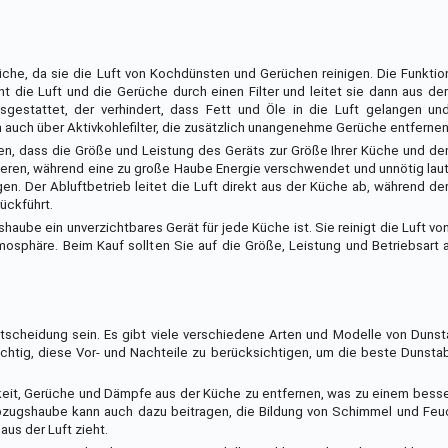
üche, da sie die Luft von Kochdünsten und Gerüchen reinigen. Die Funkti
t die Luft und die Gerüche durch einen Filter und leitet sie dann aus de
sgestattet, der verhindert, dass Fett und Öle in die Luft gelangen un
 auch über Aktivkohlefilter, die zusätzlich unangenehme Gerüche entferne
en, dass die Größe und Leistung des Geräts zur Größe Ihrer Küche und d
nieren, während eine zu große Haube Energie verschwendet und unnötig laut
en. Der Abluftbetrieb leitet die Luft direkt aus der Küche ab, während de
rückführt.
ube ein unverzichtbares Gerät für jede Küche ist. Sie reinigt die Luft v
sphäre. Beim Kauf sollten Sie auf die Größe, Leistung und Betriebsart 
tscheidung sein. Es gibt viele verschiedene Arten und Modelle von Duns
wichtig, diese Vor- und Nachteile zu berücksichtigen, um die beste Dunst
keit, Gerüche und Dämpfe aus der Küche zu entfernen, was zu einem bess
zugshaube kann auch dazu beitragen, die Bildung von Schimmel und Feuch
us der Luft zieht.