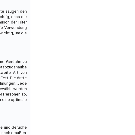
äte saugen den
chtig, dass die
usch der Filter
 die Verwendung
wichtig, um die
hme Gerüche zu
unstabzugshaube
zweite Art von
ett. Die dritte
Wohnungen. Jede
gewählt werden
er Personen ab,
m eine optimale
pfe und Gerüche
g nach draußen.