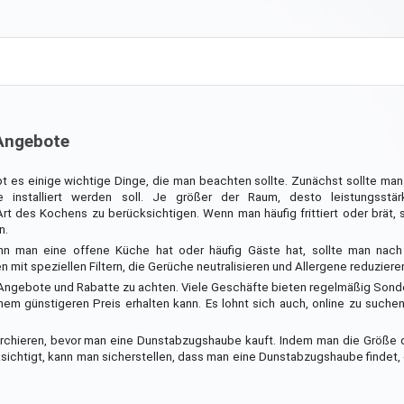
Angebote
 es einige wichtige Dinge, die man beachten sollte. Zunächst sollte ma
installiert werden soll. Je größer der Raum, desto leistungsstärk
rt des Kochens zu berücksichtigen. Wenn man häufig frittiert oder brät, 
n.
enn man eine offene Küche hat oder häufig Gäste hat, sollte man nach 
it speziellen Filtern, die Gerüche neutralisieren und Allergene reduziere
f Angebote und Rabatte zu achten. Viele Geschäfte bieten regelmäßig Son
 günstigeren Preis erhalten kann. Es lohnt sich auch, online zu suchen
cherchieren, bevor man eine Dunstabzugshaube kauft. Indem man die Größe
chtigt, kann man sicherstellen, dass man eine Dunstabzugshaube findet, 