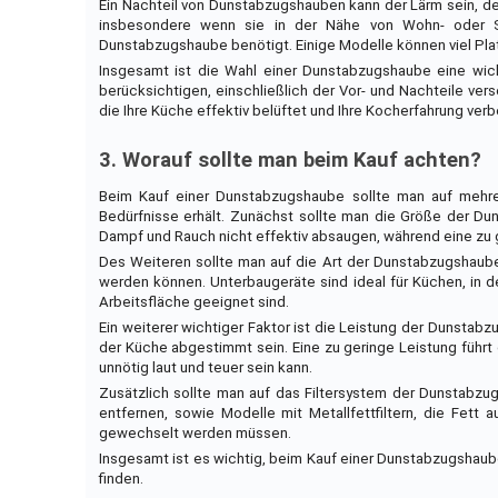
Ein Nachteil von Dunstabzugshauben kann der Lärm sein, den
insbesondere wenn sie in der Nähe von Wohn- oder Schl
Dunstabzugshaube benötigt. Einige Modelle können viel Pla
Insgesamt ist die Wahl einer Dunstabzugshaube eine wich
berücksichtigen, einschließlich der Vor- und Nachteile ve
die Ihre Küche effektiv belüftet und Ihre Kocherfahrung ver
3. Worauf sollte man beim Kauf achten?
Beim Kauf einer Dunstabzugshaube sollte man auf mehre
Bedürfnisse erhält. Zunächst sollte man die Größe der Du
Dampf und Rauch nicht effektiv absaugen, während eine zu 
Des Weiteren sollte man auf die Art der Dunstabzugshaube
werden können. Unterbaugeräte sind ideal für Küchen, in 
Arbeitsfläche geeignet sind.
Ein weiterer wichtiger Faktor ist die Leistung der Dunstab
der Küche abgestimmt sein. Eine zu geringe Leistung führt
unnötig laut und teuer sein kann.
Zusätzlich sollte man auf das Filtersystem der Dunstabzug
entfernen, sowie Modelle mit Metallfettfiltern, die Fett
gewechselt werden müssen.
Insgesamt ist es wichtig, beim Kauf einer Dunstabzugshaub
finden.