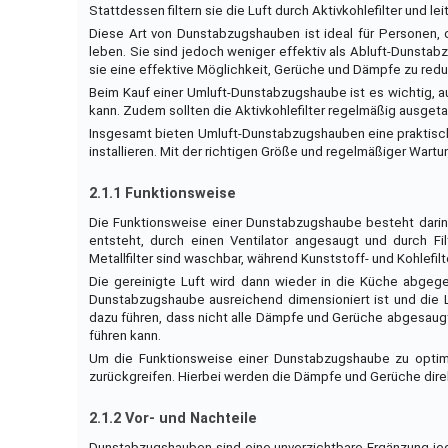
Stattdessen filtern sie die Luft durch Aktivkohlefilter und lei
Diese Art von Dunstabzugshauben ist ideal für Personen, 
leben. Sie sind jedoch weniger effektiv als Abluft-Dunsta
sie eine effektive Möglichkeit, Gerüche und Dämpfe zu redu
Beim Kauf einer Umluft-Dunstabzugshaube ist es wichtig, au
kann. Zudem sollten die Aktivkohlefilter regelmäßig ausget
Insgesamt bieten Umluft-Dunstabzugshauben eine praktische
installieren. Mit der richtigen Größe und regelmäßiger War
2.1.1 Funktionsweise
Die Funktionsweise einer Dunstabzugshaube besteht darin, 
entsteht, durch einen Ventilator angesaugt und durch Fil
Metallfilter sind waschbar, während Kunststoff- und Kohlefi
Die gereinigte Luft wird dann wieder in die Küche abgege
Dunstabzugshaube ausreichend dimensioniert ist und die L
dazu führen, dass nicht alle Dämpfe und Gerüche abgesaug
führen kann.
Um die Funktionsweise einer Dunstabzugshaube zu optim
zurückgreifen. Hierbei werden die Dämpfe und Gerüche direk
2.1.2 Vor- und Nachteile
Dunstabzugshauben sind eine unverzichtbare Ergänzung jed