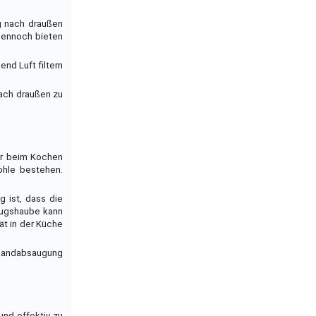
g nach draußen
 Dennoch bieten
nd Luft filtern
nach draußen zu
der beim Kochen
ohle bestehen.
g ist, dass die
zugshaube kann
ät in der Küche
 Randabsaugung
nd effektiv zu