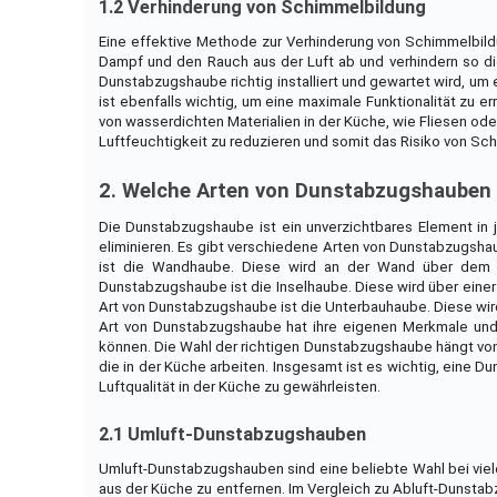
1.2 Verhinderung von Schimmelbildung
Eine effektive Methode zur Verhinderung von Schimmelbil
Dampf und den Rauch aus der Luft ab und verhindern so die
Dunstabzugshaube richtig installiert und gewartet wird, um
ist ebenfalls wichtig, um eine maximale Funktionalität zu 
von wasserdichten Materialien in der Küche, wie Fliesen oder
Luftfeuchtigkeit zu reduzieren und somit das Risiko von Sc
2. Welche Arten von Dunstabzugshauben 
Die Dunstabzugshaube ist ein unverzichtbares Element in
eliminieren. Es gibt verschiedene Arten von Dunstabzugsh
ist die Wandhaube. Diese wird an der Wand über dem H
Dunstabzugshaube ist die Inselhaube. Diese wird über einer
Art von Dunstabzugshaube ist die Unterbauhaube. Diese wir
Art von Dunstabzugshaube hat ihre eigenen Merkmale und 
können. Die Wahl der richtigen Dunstabzugshaube hängt von
die in der Küche arbeiten. Insgesamt ist es wichtig, eine Du
Luftqualität in der Küche zu gewährleisten.
2.1 Umluft-Dunstabzugshauben
Umluft-Dunstabzugshauben sind eine beliebte Wahl bei vie
aus der Küche zu entfernen. Im Vergleich zu Abluft-Dunstabz