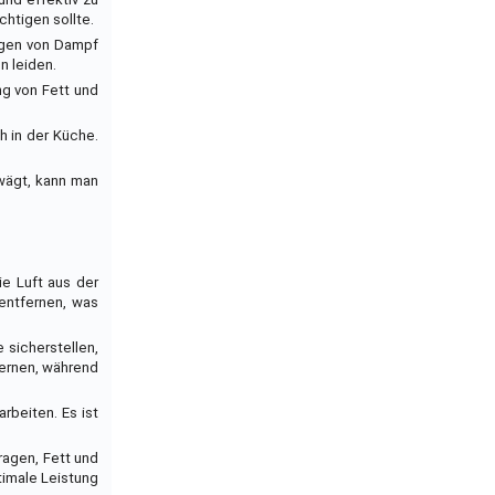
htigen sollte.
augen von Dampf
n leiden.
ng von Fett und
h in der Küche.
bwägt, kann man
e Luft aus der
entfernen, was
 sicherstellen,
fernen, während
rbeiten. Es ist
ragen, Fett und
timale Leistung