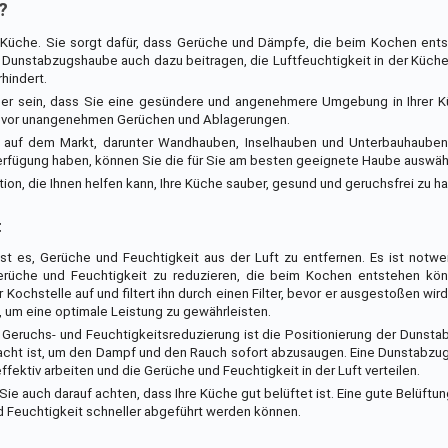
?
r Küche. Sie sorgt dafür, dass Gerüche und Dämpfe, die beim Kochen ents
 Dunstabzugshaube auch dazu beitragen, die Luftfeuchtigkeit in der Küche
hindert.
er sein, dass Sie eine gesündere und angenehmere Umgebung in Ihrer K
 vor unangenehmen Gerüchen und Ablagerungen.
n auf dem Markt, darunter Wandhauben, Inselhauben und Unterbauhaube
Verfügung haben, können Sie die für Sie am besten geeignete Haube auswäh
ion, die Ihnen helfen kann, Ihre Küche sauber, gesund und geruchsfrei zu ha
t
t es, Gerüche und Feuchtigkeit aus der Luft zu entfernen. Es ist notwe
rüche und Feuchtigkeit zu reduzieren, die beim Kochen entstehen kön
stelle auf und filtert ihn durch einen Filter, bevor er ausgestoßen wird. 
, um eine optimale Leistung zu gewährleisten.
er Geruchs- und Feuchtigkeitsreduzierung ist die Positionierung der Dunst
bracht ist, um den Dampf und den Rauch sofort abzusaugen. Eine Dunstabzu
ffektiv arbeiten und die Gerüche und Feuchtigkeit in der Luft verteilen.
e auch darauf achten, dass Ihre Küche gut belüftet ist. Eine gute Belüftung
nd Feuchtigkeit schneller abgeführt werden können.