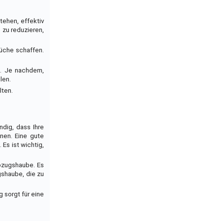
tehen, effektiv
 zu reduzieren,
üche schaffen.
n. Je nachdem,
len.
lten.
ndig, dass Ihre
nen. Eine gute
Es ist wichtig,
abzugshaube. Es
gshaube, die zu
 sorgt für eine