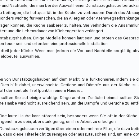
- und Nachteile, die man bei der Auswahl einer Dunstabzugshaube berücksic
zu beitragen, die Luftqualität in der Küche zu verbessern. Durch das Abs
besonders wichtig für Menschen, die an Allergien oder Atemwegserkrankunge
tragen können, die Küche sauberer zu halten. Sie verhindern die Ansammlu
tert und die Lebensdauer von Küchengeräten verlängert.
stabzugshauben. Einige Modelle können laut sein und stören das Gespräc
teuer sein und erfordern eine professionelle Installation.
dteil jeder Küche. Wenn man jedoch die Vor- und Nachteile sorgfältig a
 Geldbeutel auswählen.
n von Dunstabzugshauben auf dem Markt. Sie funktionieren, indem sie di
. Dies hilft dabei, unerwünschte Gerüche und Dämpfe aus der Küche zu 
t der zentrale Treffpunkt in einem Haus ist.
llten Sie auf einige wichtige Dinge achten. Zunächst einmal sollten Sie
eine Haube wird nicht ausreichend sein, um die Dämpfe und Gerüche zu ent
 Eine laute Haube kann störend sein, besonders wenn Sie oft in der Küche a
angenehm zu sein, aber stark genug, um ihre Arbeit zu erledigen.
ft-Dunstabzugshauben verfügen über einen oder mehrere Filter, die dazu beit
n, dass diese Filter leicht zu reinigen oder auszutauschen sind, um eine op