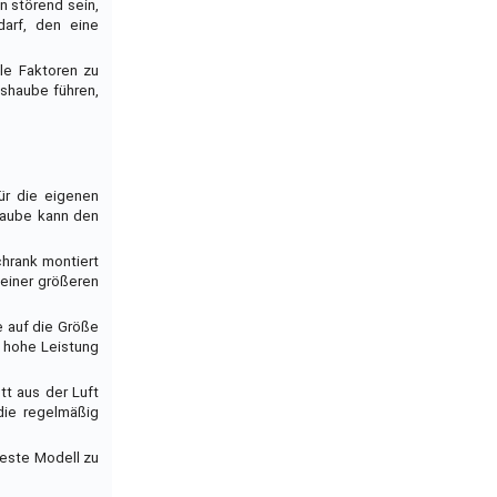
n störend sein,
darf, den eine
le Faktoren zu
gshaube führen,
ür die eigenen
Haube kann den
hrank montiert
 einer größeren
e auf die Größe
u hohe Leistung
tt aus der Luft
 die regelmäßig
beste Modell zu