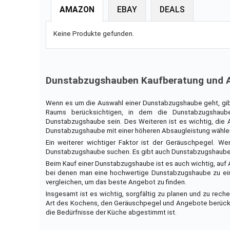
AMAZON
EBAY
DEALS
Keine Produkte gefunden.
Dunstabzugshauben Kaufberatung und 
Wenn es um die Auswahl einer Dunstabzugshaube geht, gibt
Raums berücksichtigen, in dem die Dunstabzugshaube 
Dunstabzugshaube sein. Des Weiteren ist es wichtig, die A
Dunstabzugshaube mit einer höheren Absaugleistung wähle
Ein weiterer wichtiger Faktor ist der Geräuschpegel. W
Dunstabzugshaube suchen. Es gibt auch Dunstabzugshauben m
Beim Kauf einer Dunstabzugshaube ist es auch wichtig, au
bei denen man eine hochwertige Dunstabzugshaube zu einem
vergleichen, um das beste Angebot zu finden.
Insgesamt ist es wichtig, sorgfältig zu planen und zu re
Art des Kochens, den Geräuschpegel und Angebote berücksi
die Bedürfnisse der Küche abgestimmt ist.