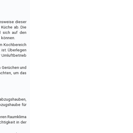
onsweise dieser
r Küche ab. Die
d sich auf den
n können.
em Kochbereich
 ist. Überlegen
r Umluftbetrieb
on Gerüchen und
achten, um das
tabzugshauben,
abzugshaube für
eren Raumklima
tigkeit in der