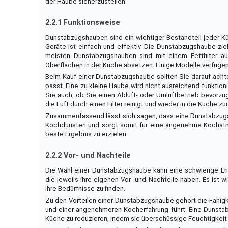
der Haube sicherzustellen.
2.2.1 Funktionsweise
Dunstabzugshauben sind ein wichtiger Bestandteil jeder K
Geräte ist einfach und effektiv. Die Dunstabzugshaube zieh
meisten Dunstabzugshauben sind mit einem Fettfilter au
Oberflächen in der Küche absetzen. Einige Modelle verfügen
Beim Kauf einer Dunstabzugshaube sollten Sie darauf acht
passt. Eine zu kleine Haube wird nicht ausreichend funktio
Sie auch, ob Sie einen Abluft- oder Umluftbetrieb bevorzug
die Luft durch einen Filter reinigt und wieder in die Küche zu
Zusammenfassend lässt sich sagen, dass eine Dunstabzugsha
Kochdünsten und sorgt somit für eine angenehme Kochatmo
beste Ergebnis zu erzielen.
2.2.2 Vor- und Nachteile
Die Wahl einer Dunstabzugshaube kann eine schwierige En
die jeweils ihre eigenen Vor- und Nachteile haben. Es ist 
Ihre Bedürfnisse zu finden.
Zu den Vorteilen einer Dunstabzugshaube gehört die Fähig
und einer angenehmeren Kocherfahrung führt. Eine Dunstab
Küche zu reduzieren, indem sie überschüssige Feuchtigkeit a