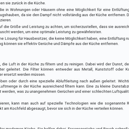
ten sie zurück in die Küche.
die in Wohnungen oder Häusern ohne eine Möglichkeit für eine Entlüftun
bzugshauben, da sie den Dampf nicht vollständig aus der Küche entfernen.
zieren.
f die Größe und Leistung zu achten, um sicherzustellen, dass sie ausreiche
auscht werden, um eine optimale Leistung zu gewährleisten.
 Lösung für Hausbesitzer, die keine Möglichkeit haben, eine Entlüftung 
tung können sie effektiv Gerüche und Dämpfe aus der Küche entfernen.
die Luft in der Küche zu filtern und zu reinigen. Dabei wird der Dunst, 
ter geleitet. Die Filter können entweder aus Metall, Kunststoff oder K
lter ersetzt werden müssen.
ben oder durch eine spezielle Abluftleitung nach außen geleitet. Wichti
uftmenge in der Küche ausreichend filtern kann. Eine zu kleine Dunstab
t werden, was zu unangenehmen Gerüchen und einer schlechten Luftqualit
ieren, kann man auch auf spezielle Technologien wie die sogenannte
t am Kochfeld abgesaugt, bevor sie sich in der Küche verteilen können.
er modernen Küche. Sie helfen dabei, Essensgerüche und Rauch schnell u