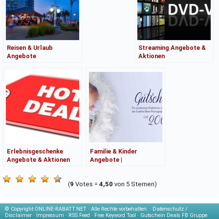
Reisen & Urlaub
Streaming Angebote &
Angebote
Aktionen
Erlebnisgeschenke
Familie & Kinder
Angebote & Aktionen
Angebote |
Kaufberatung
(
9
Votes =
4,50
von 5 Sternen)
© Copyright
ONLINE-RABATT.NET · Alle Rechte vorbehalten. ·
Datenschutz /
Disclaimer
·
Impressum
·
RSS Feed
·
Free Keyword Tool
·
Gutschein Deals FB Gruppe