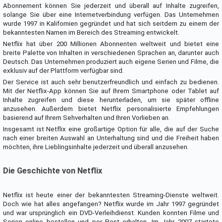
Abonnement können Sie jederzeit und überall auf Inhalte zugreifen,
solange Sie über eine Internetverbindung verfügen. Das Unternehmen
wurde 1997 in Kalifornien gegründet und hat sich seitdem zu einem der
bekanntesten Namen im Bereich des Streaming entwickelt.
Netflix hat über 200 Millionen Abonnenten weltweit und bietet eine
breite Palette von Inhalten in verschiedenen Sprachen an, darunter auch
Deutsch. Das Unternehmen produziert auch eigene Serien und Filme, die
exklusiv auf der Plattform verfügbar sind.
Der Service ist auch sehr benutzerfreundlich und einfach zu bedienen.
Mit der Netflix-App können Sie auf Ihrem Smartphone oder Tablet auf
Inhalte zugreifen und diese herunterladen, um sie später offline
anzusehen. Außerdem bietet Netflix personalisierte Empfehlungen
basierend auf Ihrem Sehverhalten und Ihren Vorlieben an.
Insgesamt ist Netflix eine großartige Option für alle, die auf der Suche
nach einer breiten Auswahl an Unterhaltung sind und die Freiheit haben
möchten, ihre Lieblingsinhalte jederzeit und überall anzusehen.
Die Geschichte von Netflix
Netflix ist heute einer der bekanntesten Streaming-Dienste weltweit.
Doch wie hat alles angefangen? Netflix wurde im Jahr 1997 gegründet
und war ursprünglich ein DVD-Verleihdienst. Kunden konnten Filme und
Serien online bestellen und per Post erhalten. Im Jahr 2007 startete