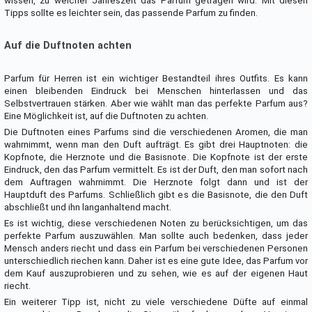
wissen, zu welcher Jahreszeit das Parfum getragen wird. Mit diesen
Tipps sollte es leichter sein, das passende Parfum zu finden.
Auf die Duftnoten achten
Parfum für Herren ist ein wichtiger Bestandteil ihres Outfits. Es kann
einen bleibenden Eindruck bei Menschen hinterlassen und das
Selbstvertrauen stärken. Aber wie wählt man das perfekte Parfum aus?
Eine Möglichkeit ist, auf die Duftnoten zu achten.
Die Duftnoten eines Parfums sind die verschiedenen Aromen, die man
wahrnimmt, wenn man den Duft aufträgt. Es gibt drei Hauptnoten: die
Kopfnote, die Herznote und die Basisnote. Die Kopfnote ist der erste
Eindruck, den das Parfum vermittelt. Es ist der Duft, den man sofort nach
dem Auftragen wahrnimmt. Die Herznote folgt dann und ist der
Hauptduft des Parfums. Schließlich gibt es die Basisnote, die den Duft
abschließt und ihn langanhaltend macht.
Es ist wichtig, diese verschiedenen Noten zu berücksichtigen, um das
perfekte Parfum auszuwählen. Man sollte auch bedenken, dass jeder
Mensch anders riecht und dass ein Parfum bei verschiedenen Personen
unterschiedlich riechen kann. Daher ist es eine gute Idee, das Parfum vor
dem Kauf auszuprobieren und zu sehen, wie es auf der eigenen Haut
riecht.
Ein weiterer Tipp ist, nicht zu viele verschiedene Düfte auf einmal