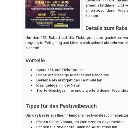
Besuchern in die maleri
erneut stattfinden und 
einen besonderen Anreiz 
können.
Details zum Rab
Um den 15% Rabatt auf die Ticketpreise zu genießen, ve
begrenzte Zeit gültig und könnte sich schnell als sehr vorte
sichern!
Vorteile
Spare 15% auf Ticketpreise
Erlebe erstklassige Künstler und Bands live
Genieße ein einzigartiges Festival-Flair
Ideal gelegen in der Natur
Treffe Gleichgesinnte und erweitere deinen Freundes
Tipps für den Festivalbesuch
Um das Beste aus Ihrem Hurricane Festival-Besuch herauszu
Planen Sie im Voraus, um Wartezeiten zu vermeiden.
Bringen Sie geeignete Camping-Ausrüstung mit.