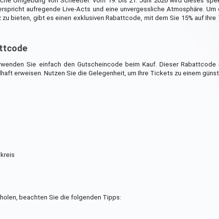
sche Umgebung von Scheeßel. Vom 19. bis 21. Juni 2026 wird dieses spek
verspricht aufregende Live-Acts und eine unvergessliche Atmosphäre. Um
zu bieten, gibt es einen exklusiven Rabattcode, mit dem Sie 15% auf Ihre
attcode
rwenden Sie einfach den Gutscheincode beim Kauf. Dieser Rabattcode is
ilhaft erweisen. Nutzen Sie die Gelegenheit, um Ihre Tickets zu einem günst
kreis
holen, beachten Sie die folgenden Tipps: