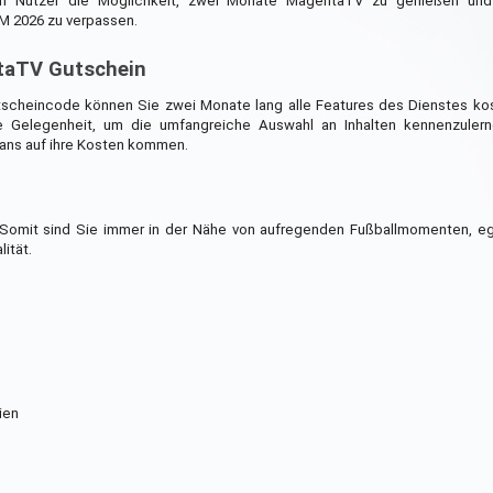
en Nutzer die Möglichkeit, zwei Monate MagentaTV zu genießen und
M 2026 zu verpassen.
taTV Gutschein
cheincode können Sie zwei Monate lang alle Features des Dienstes kos
ge Gelegenheit, um die umfangreiche Auswahl an Inhalten kennenzuler
ans auf ihre Kosten kommen.
 Somit sind Sie immer in der Nähe von aufregenden Fußballmomenten, eg
ität.
ien