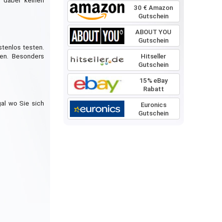
 dabei keinen
30 € Amazon
Gutschein
ABOUT YOU
Gutschein
tenlos testen.
Hitseller
nen. Besonders
Gutschein
15% eBay
Rabatt
al wo Sie sich
Euronics
Gutschein