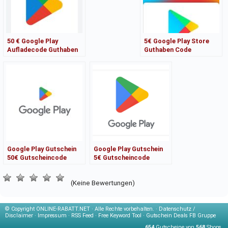
50 € Google Play
5€ Google Play Store
Aufladecode Guthaben
Guthaben Code
Gutschein Code
Gutschein Voucher
!VERSAND SOFORT
Aufladecode
Google Play Gutschein
Google Play Gutschein
50€ Gutscheincode
5€ Gutscheincode
Geschenk Guthaben
Geschenk Guthaben
(Keine Bewertungen)
© Copyright
ONLINE-RABATT.NET · Alle Rechte vorbehalten. ·
Datenschutz /
Disclaimer
·
Impressum
·
RSS Feed
·
Free Keyword Tool
·
Gutschein Deals FB Gruppe
654
Gutscheine von
568
Shops.