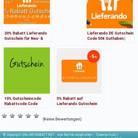
20% Rabatt Lieferando
Lieferando DE Gutschein
Gutschein für Neu- &
Code 50€ Guthaben |
Bestandskunden 24/7
Online bestellen | Sofort
10% Gutscheincode
5% Rabatt auf
Rabattcode Code
Lieferando Gutschein
Promo-Code Promo
Codes – bis 25€ gratis –
Code für
(Keine Bewertungen)
© Copyright
ONLINE-RABATT.NET · Alle Rechte vorbehalten. ·
Datenschutz /