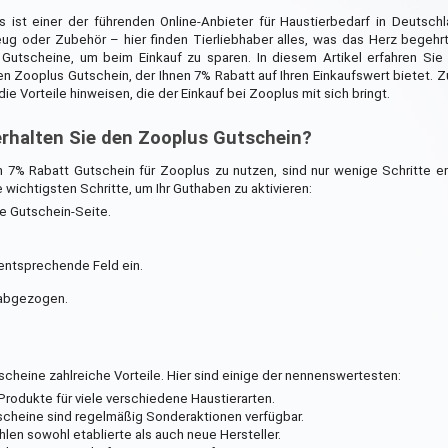
 ist einer der führenden Online-Anbieter für Haustierbedarf in Deutschl
eug oder Zubehör – hier finden Tierliebhaber alles, was das Herz begehr
 Gutscheine, um beim Einkauf zu sparen. In diesem Artikel erfahren Sie 
en Zooplus Gutschein, der Ihnen 7% Rabatt auf Ihren Einkaufswert bietet
 die Vorteile hinweisen, die der Einkauf bei Zooplus mit sich bringt.
erhalten Sie den Zooplus Gutschein?
7% Rabatt Gutschein für Zooplus zu nutzen, sind nur wenige Schritte erf
e wichtigsten Schritte, um Ihr Guthaben zu aktivieren:
ne Gutschein-Seite.
entsprechende Feld ein.
 abgezogen.
cheine zahlreiche Vorteile. Hier sind einige der nennenswertesten:
rodukte für viele verschiedene Haustierarten.
scheine sind regelmäßig Sonderaktionen verfügbar.
en sowohl etablierte als auch neue Hersteller.