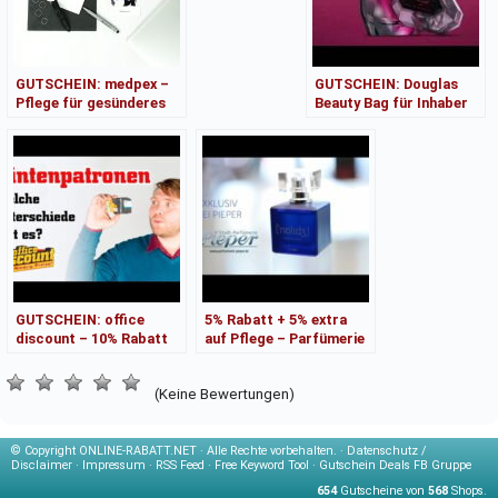
GUTSCHEIN: medpex –
GUTSCHEIN: Douglas
Pflege für gesünderes
Beauty Bag für Inhaber
Haar ganz einfach
der Douglas Beauty Card
GUTSCHEIN: office
5% Rabatt + 5% extra
discount – 10% Rabatt
auf Pflege – Parfümerie
auf Pflege & Reinigung
Pieper
Außenanlagen
(Keine Bewertungen)
© Copyright
ONLINE-RABATT.NET · Alle Rechte vorbehalten. ·
Datenschutz /
Disclaimer
·
Impressum
·
RSS Feed
·
Free Keyword Tool
·
Gutschein Deals FB Gruppe
654
Gutscheine von
568
Shops.