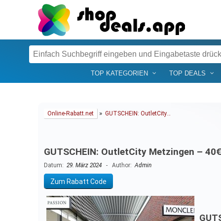
TOP KATEGORIEN
TOP DEALS
»
Online-Rabatt.net
GUTSCHEIN: OutletCity…
GUTSCHEIN: OutletCity Metzingen – 40€
Datum:
29. März 2024
- Author:
Admin
Zum Rabatt Code
GUTS