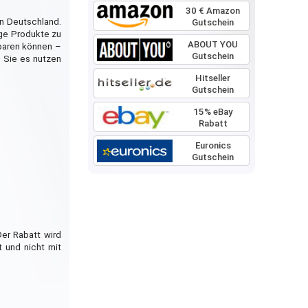
30 € Amazon
in Deutschland.
Gutschein
ige Produkte zu
ABOUT YOU
sparen können –
Gutschein
e Sie es nutzen
Hitseller
Gutschein
15% eBay
Rabatt
Euronics
Gutschein
er Rabatt wird
 und nicht mit