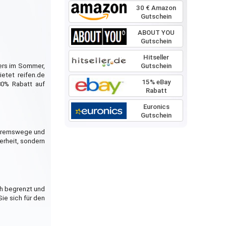
30 € Amazon
Gutschein
ABOUT YOU
Gutschein
Hitseller
ers im Sommer,
Gutschein
etet reifen.de
15% eBay
30% Rabatt auf
Rabatt
Euronics
Gutschein
e Bremswege und
erheit, sondern
ch begrenzt und
ie sich für den