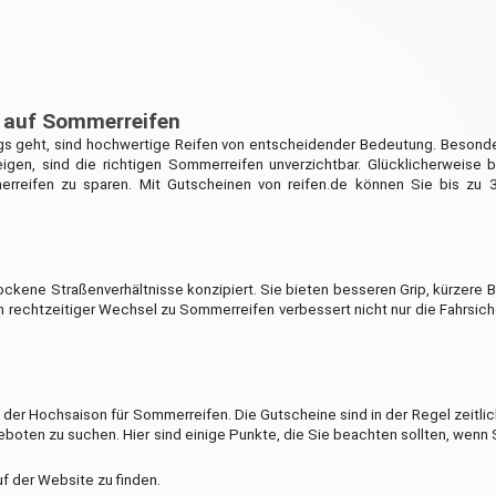
t auf Sommerreifen
gs geht, sind hochwertige Reifen von entscheidender Bedeutung. Besond
en, sind die richtigen Sommerreifen unverzichtbar. Glücklicherweise bi
merreifen zu sparen. Mit Gutscheinen von reifen.de können Sie bis zu 
ockene Straßenverhältnisse konzipiert. Sie bieten besseren Grip, kürzer
in rechtzeitiger Wechsel zu Sommerreifen verbessert nicht nur die Fahrsich
 der Hochsaison für Sommerreifen. Die Gutscheine sind in der Regel zeitli
boten zu suchen. Hier sind einige Punkte, die Sie beachten sollten, wenn S
f der Website zu finden.