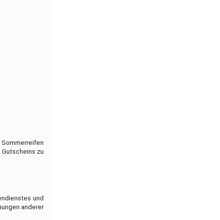
en Sommerreifen
s Gutscheins zu
dendienstes und
inungen anderer