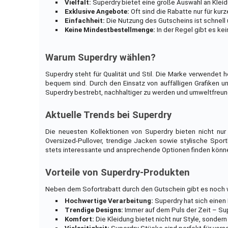
Vielfalt:
Superdry bietet eine große Auswahl an Kleid
Exklusive Angebote:
Oft sind die Rabatte nur für kur
Einfachheit:
Die Nutzung des Gutscheins ist schnell 
Keine Mindestbestellmenge:
In der Regel gibt es ke
Warum Superdry wählen?
Superdry steht für Qualität und Stil. Die Marke verwendet 
bequem sind. Durch den Einsatz von auffälligen Grafiken u
Superdry bestrebt, nachhaltiger zu werden und umweltfreund
Aktuelle Trends bei Superdry
Die neuesten Kollektionen von Superdry bieten nicht nu
Oversized-Pullover, trendige Jacken sowie stylische Spor
stets interessante und ansprechende Optionen finden könn
Vorteile von Superdry-Produkten
Neben dem Sofortrabatt durch den Gutschein gibt es noch w
Hochwertige Verarbeitung:
Superdry hat sich einen
Trendige Designs:
Immer auf dem Puls der Zeit – Sup
Komfort:
Die Kleidung bietet nicht nur Style, sondern