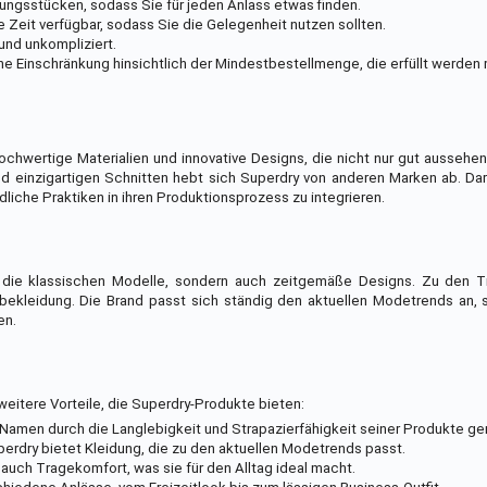
ungsstücken, sodass Sie für jeden Anlass etwas finden.
ze Zeit verfügbar, sodass Sie die Gelegenheit nutzen sollten.
und unkompliziert.
ine Einschränkung hinsichtlich der Mindestbestellmenge, die erfüllt werden
hochwertige Materialien und innovative Designs, die nicht nur gut aussehe
nd einzigartigen Schnitten hebt sich Superdry von anderen Marken ab. Dar
liche Praktiken in ihren Produktionsprozess zu integrieren.
r die klassischen Modelle, sondern auch zeitgemäße Designs. Zu den 
tbekleidung. Die Brand passt sich ständig den aktuellen Modetrends an,
en.
eitere Vorteile, die Superdry-Produkte bieten:
 Namen durch die Langlebigkeit und Strapazierfähigkeit seiner Produkte g
erdry bietet Kleidung, die zu den aktuellen Modetrends passt.
 auch Tragekomfort, was sie für den Alltag ideal macht.