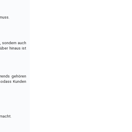
 muss.
n, sondern auch
über hinaus ist
Trends gehören
 sodass Kunden
emacht.