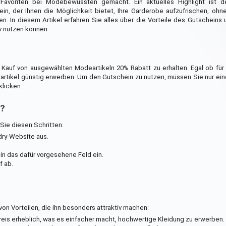
Favoriten bei Modebewussten gemacht. Ein aktuelles Highlight ist 
in, der Ihnen die Möglichkeit bietet, Ihre Garderobe aufzufrischen, ohn
n. In diesem Artikel erfahren Sie alles über die Vorteile des Gutscheins 
v nutzen können.
m Kauf von ausgewählten Modeartikeln 20% Rabatt zu erhalten. Egal ob fü
gsartikel günstig erwerben. Um den Gutschein zu nutzen, müssen Sie nur e
klicken.
n?
Sie diesen Schritten:
ry-Website aus.
n das dafür vorgesehene Feld ein.
f ab.
von Vorteilen, die ihn besonders attraktiv machen:
eis erheblich, was es einfacher macht, hochwertige Kleidung zu erwerben.