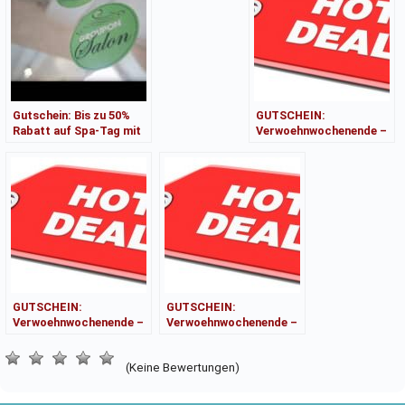
Gutschein: Bis zu 50%
GUTSCHEIN:
Rabatt auf Spa-Tag mit
Verwoehnwochenende –
Massage bei Holmes
März 24 –
Place
Weltfrauentag by Marke
– Erlebnis für Frauen
GUTSCHEIN:
GUTSCHEIN:
Verwoehnwochenende –
Verwoehnwochenende –
10 € Rabatt sichern!
Extras ganz einfach
sichern!
(Keine Bewertungen)