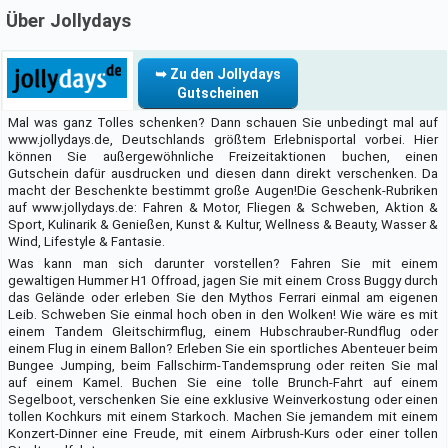
Über Jollydays
➥ Zu den Jollydays
Gutscheinen
Mal was ganz Tolles schenken? Dann schauen Sie unbedingt mal auf
www.jollydays.de, Deutschlands größtem Erlebnisportal vorbei. Hier
können Sie außergewöhnliche Freizeitaktionen buchen, einen
Gutschein dafür ausdrucken und diesen dann direkt verschenken. Da
macht der Beschenkte bestimmt große Augen!Die Geschenk-Rubriken
auf www.jollydays.de: Fahren & Motor, Fliegen & Schweben, Aktion &
Sport, Kulinarik & Genießen, Kunst & Kultur, Wellness & Beauty, Wasser &
Wind, Lifestyle & Fantasie.
Was kann man sich darunter vorstellen? Fahren Sie mit einem
gewaltigen Hummer H1 Offroad, jagen Sie mit einem Cross Buggy durch
das Gelände oder erleben Sie den Mythos Ferrari einmal am eigenen
Leib. Schweben Sie einmal hoch oben in den Wolken! Wie wäre es mit
einem Tandem Gleitschirmflug, einem Hubschrauber-Rundflug oder
einem Flug in einem Ballon? Erleben Sie ein sportliches Abenteuer beim
Bungee Jumping, beim Fallschirm-Tandemsprung oder reiten Sie mal
auf einem Kamel. Buchen Sie eine tolle Brunch-Fahrt auf einem
Segelboot, verschenken Sie eine exklusive Weinverkostung oder einen
tollen Kochkurs mit einem Starkoch. Machen Sie jemandem mit einem
Konzert-Dinner eine Freude, mit einem Airbrush-Kurs oder einer tollen