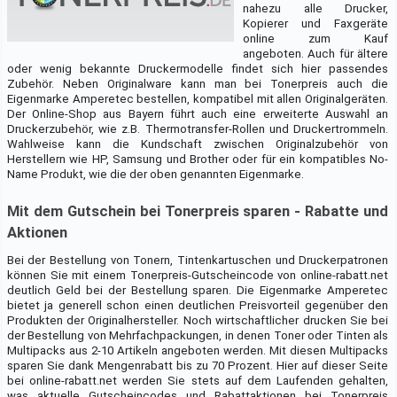
nahezu alle Drucker,
Kopierer und Faxgeräte
online zum Kauf
angeboten. Auch für ältere
oder wenig bekannte Druckermodelle findet sich hier passendes
Zubehör. Neben Originalware kann man bei Tonerpreis auch die
Eigenmarke Amperetec bestellen, kompatibel mit allen Originalgeräten.
Der Online-Shop aus Bayern führt auch eine erweiterte Auswahl an
Druckerzubehör, wie z.B. Thermotransfer-Rollen und Druckertrommeln.
Wahlweise kann die Kundschaft zwischen Originalzubehör von
Herstellern wie HP, Samsung und Brother oder für ein kompatibles No-
Name Produkt, wie die der oben genannten Eigenmarke.
Mit dem Gutschein bei Tonerpreis sparen - Rabatte und
Aktionen
Bei der Bestellung von Tonern, Tintenkartuschen und Druckerpatronen
können Sie mit einem Tonerpreis-Gutscheincode von online-rabatt.net
deutlich Geld bei der Bestellung sparen. Die Eigenmarke Amperetec
bietet ja generell schon einen deutlichen Preisvorteil gegenüber den
Produkten der Originalhersteller. Noch wirtschaftlicher drucken Sie bei
der Bestellung von Mehrfachpackungen, in denen Toner oder Tinten als
Multipacks aus 2-10 Artikeln angeboten werden. Mit diesen Multipacks
sparen Sie dank Mengenrabatt bis zu 70 Prozent. Hier auf dieser Seite
bei online-rabatt.net werden Sie stets auf dem Laufenden gehalten,
was aktuelle Gutscheincodes und Rabattaktionen bei Tonerpreis