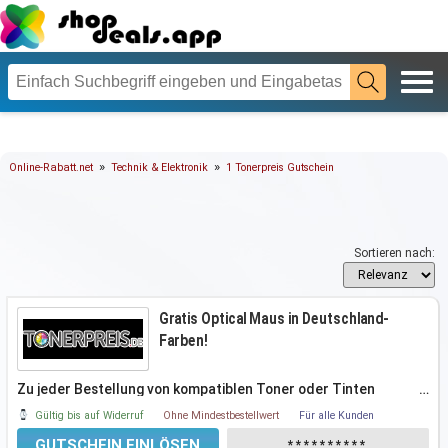
»
»
Online-Rabatt.net
Technik & Elektronik
1 Tonerpreis Gutschein
Sortieren nach:
Gratis Optical Maus in Deutschland-
Farben!
Zu jeder Bestellung von kompatiblen Toner oder Tinten
…
(Ampertec) gibt es ab
Gültig bis auf Widerruf
Ohne Mindestbestellwert
Für alle Kunden
GUTSCHEIN EINLÖSEN
**********