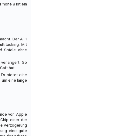
Phone 8 ist ein
macht. Der A11
ltitasking. Mit
nd Spiele ohne
 verlängert. So
Saft hat.
Es bietet eine
, um eine lange
wurde von Apple
 Chip einer der
ne Verzögerung
zung eine gute