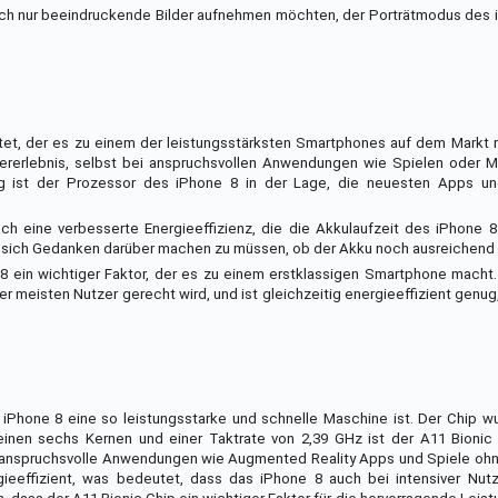
fach nur beeindruckende Bilder aufnehmen möchten, der Porträtmodus des i
tet, der es zu einem der leistungsstärksten Smartphones auf dem Markt 
zererlebnis, selbst bei anspruchsvollen Anwendungen wie Spielen oder Mu
ng ist der Prozessor des iPhone 8 in der Lage, die neuesten Apps u
h eine verbesserte Energieeffizienz, die die Akkulaufzeit des iPhone 8
 sich Gedanken darüber machen zu müssen, ob der Akku noch ausreichend 
ein wichtiger Faktor, der es zu einem erstklassigen Smartphone macht. 
r meisten Nutzer gerecht wird, und ist gleichzeitig energieeffizient genug
 iPhone 8 eine so leistungsstarke und schnelle Maschine ist. Der Chip 
seinen sechs Kernen und einer Taktrate von 2,39 GHz ist der A11 Bionic
8, anspruchsvolle Anwendungen wie Augmented Reality Apps und Spiele oh
gieeffizient, was bedeutet, dass das iPhone 8 auch bei intensiver Nut