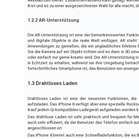
Akkulaufzeit bietet. Zusammenfassend kann gesagt werden, 
8 ist und es zu einer ausgezeichneten Wahl für alle macht, 
1.2.2 AR-Unterstützung
Die AR-Unterstützung ist eine der bemerkenswerten Funkti
und digitale Objekte in die reale Welt einfügen. AR steh
Anwendungen zu genießen, die ein unglaubliches Erlebnis b
Sie die Kamera auf ein Objekt richten und es dann in 3D umwa
oder einfach nur gerne kreativ sind. Die AR-Unterstützung i
in Echtzeit zu erhalten, während sie ihre Umgebung betracht
fortschrittliches Smartphone ist, das Benutzern ein unverges
1.3 Drahtloses Laden
Drahtloses Laden ist eine der neuesten Funktionen, die
aufzuladen. Das iPhone 8 verfügt über eine spezielle Rücks
8 auf jedem Qi-kompatiblen Ladegerät aufgeladen werden k
Das drahtlose Laden ist sehr praktisch und bequem für Men
auch sehr effizient, da der Benutzer das Telefon einfach a
angeschlossen ist.
Das iPhone 8 bietet auch eine Schnellladefunktion, die es B