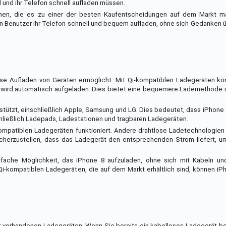
d und ihr Telefon schnell aufladen müssen.
onen, die es zu einer der besten Kaufentscheidungen auf dem Markt m
n Benutzer ihr Telefon schnell und bequem aufladen, ohne sich Gedanken 
ose Aufladen von Geräten ermöglicht. Mit Qi-kompatiblen Ladegeräten kö
es wird automatisch aufgeladen. Dies bietet eine bequemere Lademethode 
erstützt, einschließlich Apple, Samsung und LG. Dies bedeutet, dass iPhone 
chließlich Ladepads, Ladestationen und tragbaren Ladegeräten.
-kompatiblen Ladegeräten funktioniert. Andere drahtlose Ladetechnologi
icherzustellen, dass das Ladegerät den entsprechenden Strom liefert, u
ache Möglichkeit, das iPhone 8 aufzuladen, ohne sich mit Kabeln und 
Qi-kompatiblen Ladegeräten, die auf dem Markt erhältlich sind, können iP
 mit vorhandenen Ladegeräten. Wenn Sie bereits ein kabelloses Ladegerät b