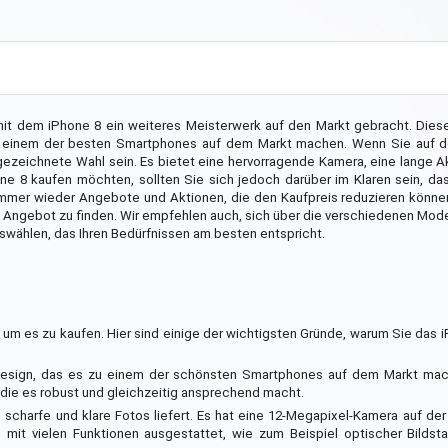
mit dem iPhone 8 ein weiteres Meisterwerk auf den Markt gebracht. Dies
 zu einem der besten Smartphones auf dem Markt machen. Wenn Sie auf 
ezeichnete Wahl sein. Es bietet eine hervorragende Kamera, eine lange A
ne 8 kaufen möchten, sollten Sie sich jedoch darüber im Klaren sein, da
immer wieder Angebote und Aktionen, die den Kaufpreis reduzieren können
e Angebot zu finden. Wir empfehlen auch, sich über die verschiedenen Mod
uswählen, das Ihren Bedürfnissen am besten entspricht.
t, um es zu kaufen. Hier sind einige der wichtigsten Gründe, warum Sie das 
 Design, das es zu einem der schönsten Smartphones auf dem Markt mach
die es robust und gleichzeitig ansprechend macht.
 scharfe und klare Fotos liefert. Es hat eine 12-Megapixel-Kamera auf de
 mit vielen Funktionen ausgestattet, wie zum Beispiel optischer Bildsta