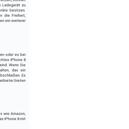
s Ladegerät zu
räte besitzen.
 die Freiheit,
en ein weiterer
fen oder es bei
uchtes iPhone 8
 sind. Wenn Sie
lten, das ein
abschließen. Es
anbieter bieten
ops wie Amazon,
as iPhone 8 mit