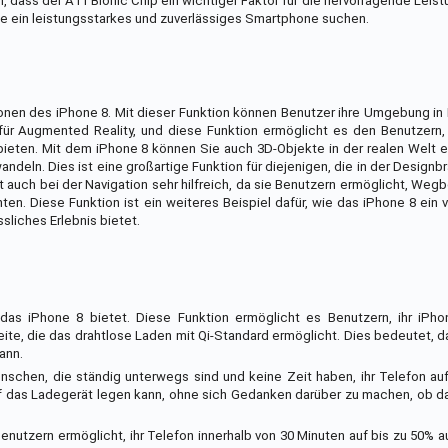
dass der A11 Bionic Chip ein wichtiger Faktor für die hervorragende Leis
die ein leistungsstarkes und zuverlässiges Smartphone suchen.
onen des iPhone 8. Mit dieser Funktion können Benutzer ihre Umgebung in
t für Augmented Reality, und diese Funktion ermöglicht es den Benutzern
ieten. Mit dem iPhone 8 können Sie auch 3D-Objekte in der realen Welt e
ndeln. Dies ist eine großartige Funktion für diejenigen, die in der Designb
st auch bei der Navigation sehr hilfreich, da sie Benutzern ermöglicht, We
en. Diese Funktion ist ein weiteres Beispiel dafür, wie das iPhone 8 ein v
sliches Erlebnis bietet.
 das iPhone 8 bietet. Diese Funktion ermöglicht es Benutzern, ihr iPh
eite, die das drahtlose Laden mit Qi-Standard ermöglicht. Dies bedeutet, 
ann.
schen, die ständig unterwegs sind und keine Zeit haben, ihr Telefon auf
uf das Ladegerät legen kann, ohne sich Gedanken darüber zu machen, ob da
enutzern ermöglicht, ihr Telefon innerhalb von 30 Minuten auf bis zu 50% a