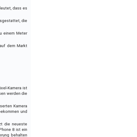
deutet, dass es
usgestattet, die
zu einem Meter
 auf dem Markt
ixel-Kamera ist
ssen werden die
esserten Kamera
e bekommen und
zt die neueste
Phone 8 ist ein
erung behalten