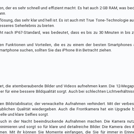
en, der es sehr schnell und effizient macht. Es hat auch 2 GB RAM, was be
ann.
uflösung, das sehr klar und hell ist. Es ist auch mit True Tone-Technologie a
esseres Seherlebnis zu bieten.
ht nach IP67-Standard, was bedeutet, dass es bis zu 30 Minuten in bis 
elen Funktionen und Vorteilen, die es zu einem der besten Smartphones
artphone suchen, sollten Sie das iPhone 8 in Betracht ziehen.
tet, die atemberaubende Bilder und Videos aufnehmen kann. Die 12-Megap
r für eine bessere Bildqualität sorgt. Auch bei schlechten Lichtverhältni
n Bildstabilisator, der verwackelte Aufnahmen verhindert. Mit der verb
aublichen Qualität wiedergeben. Auch die Frontkamera hat ein Upgrad
elle und klare Selfies sorgt.
auch in der Nacht beeindruckende Aufnahmen machen. Die Kamera nut
mieren und sorgt so für klare und detailreiche Bilder. Die Kamera des i
hmen. Mit ihr können Sie Momente einfangen, die Sie für immer in Erinn