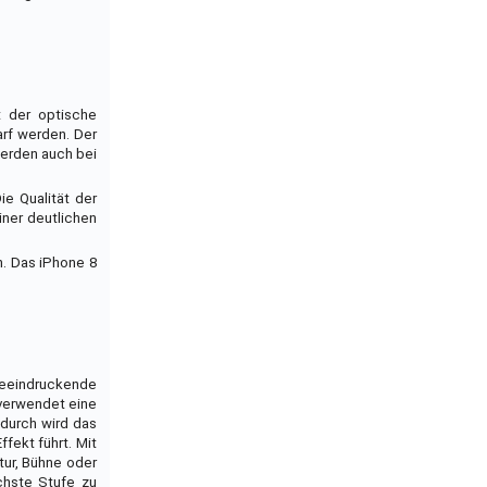
t der optische
arf werden. Der
werden auch bei
e Qualität der
iner deutlichen
n. Das iPhone 8
eeindruckende
 verwendet eine
durch wird das
fekt führt. Mit
ur, Bühne oder
chste Stufe zu