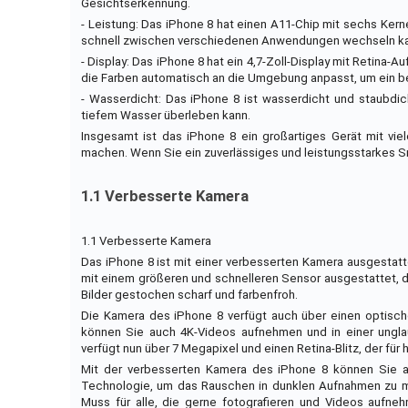
Gesichtserkennung.
- Leistung: Das iPhone 8 hat einen A11-Chip mit sechs Kern
schnell zwischen verschiedenen Anwendungen wechseln k
- Display: Das iPhone 8 hat ein 4,7-Zoll-Display mit Retina-A
die Farben automatisch an die Umgebung anpasst, um ein b
- Wasserdicht: Das iPhone 8 ist wasserdicht und staubdic
tiefem Wasser überleben kann.
Insgesamt ist das iPhone 8 ein großartiges Gerät mit vi
machen. Wenn Sie ein zuverlässiges und leistungsstarkes Sm
1.1 Verbesserte Kamera
1.1 Verbesserte Kamera
Das iPhone 8 ist mit einer verbesserten Kamera ausgestat
mit einem größeren und schnelleren Sensor ausgestattet, de
Bilder gestochen scharf und farbenfroh.
Die Kamera des iPhone 8 verfügt auch über einen optische
können Sie auch 4K-Videos aufnehmen und in einer ungl
verfügt nun über 7 Megapixel und einen Retina-Blitz, der für h
Mit der verbesserten Kamera des iPhone 8 können Sie 
Technologie, um das Rauschen in dunklen Aufnahmen zu mini
Muss für alle, die gerne fotografieren und Videos aufne