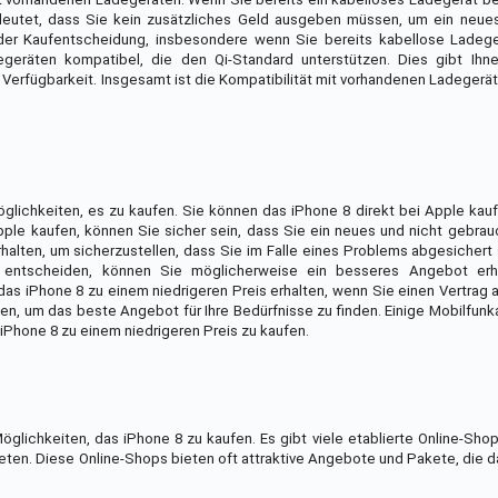
eutet, dass Sie kein zusätzliches Geld ausgeben müssen, um ein neue
i der Kaufentscheidung, insbesondere wenn Sie bereits kabellose Ladege
eräten kompatibel, die den Qi-Standard unterstützen. Dies gibt Ihnen
erfügbarkeit. Insgesamt ist die Kompatibilität mit vorhandenen Ladegerät
glichkeiten, es zu kaufen. Sie können das iPhone 8 direkt bei Apple kau
pple kaufen, können Sie sicher sein, dass Sie ein neues und nicht gebra
rhalten, um sicherzustellen, dass Sie im Falle eines Problems abgesichert
 entscheiden, können Sie möglicherweise ein besseres Angebot erha
das iPhone 8 zu einem niedrigeren Preis erhalten, wenn Sie einen Vertrag 
en, um das beste Angebot für Ihre Bedürfnisse zu finden. Einige Mobilfunk
iPhone 8 zu einem niedrigeren Preis zu kaufen.
glichkeiten, das iPhone 8 zu kaufen. Es gibt viele etablierte Online-Sh
ieten. Diese Online-Shops bieten oft attraktive Angebote und Pakete, die d