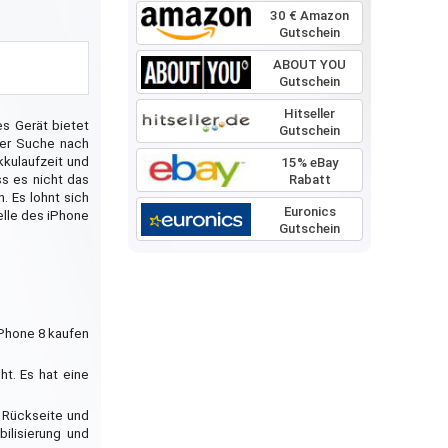
30 € Amazon
Gutschein
ABOUT YOU
Gutschein
Hitseller
es Gerät bietet
Gutschein
der Suche nach
kkulaufzeit und
15% eBay
Rabatt
ss es nicht das
. Es lohnt sich
Euronics
elle des iPhone
Gutschein
iPhone 8 kaufen
t. Es hat eine
r Rückseite und
bilisierung und