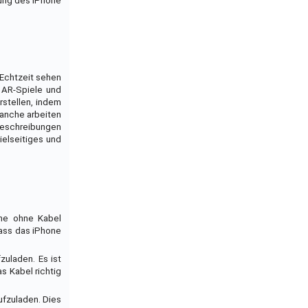
tung des iPhone
 Echtzeit sehen
, AR-Spiele und
rstellen, indem
ranche arbeiten
gbeschreibungen
ielseitiges und
one ohne Kabel
dass das iPhone
zuladen. Es ist
s Kabel richtig
ufzuladen. Dies