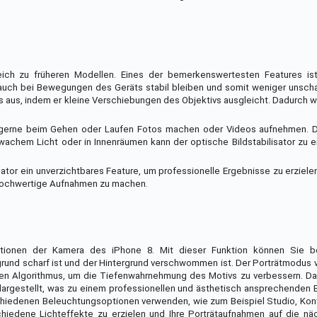
ich zu früheren Modellen. Eines der bemerkenswertesten Features is
os auch bei Bewegungen des Geräts stabil bleiben und somit weniger unsch
s aus, indem er kleine Verschiebungen des Objektivs ausgleicht. Dadurch 
e gerne beim Gehen oder Laufen Fotos machen oder Videos aufnehmen. Di
achem Licht oder in Innenräumen kann der optische Bildstabilisator zu e
sator ein unverzichtbares Feature, um professionelle Ergebnisse zu erziele
 hochwertige Aufnahmen zu machen.
ktionen der Kamera des iPhone 8. Mit dieser Funktion können Sie b
grund scharf ist und der Hintergrund verschwommen ist. Der Porträtmodus
hen Algorithmus, um die Tiefenwahrnehmung des Motivs zu verbessern. Da
gestellt, was zu einem professionellen und ästhetisch ansprechenden Ef
hiedenen Beleuchtungsoptionen verwenden, wie zum Beispiel Studio, Kont
hiedene Lichteffekte zu erzielen und Ihre Porträtaufnahmen auf die nä