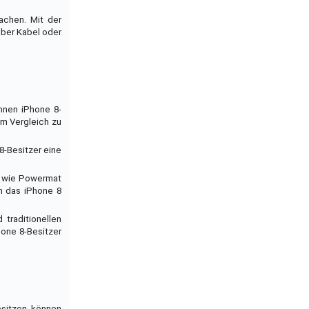
achen. Mit der
über Kabel oder
nnen iPhone 8-
im Vergleich zu
8-Besitzer eine
en wie Powermat
m das iPhone 8
traditionellen
hone 8-Besitzer
esitzen, können