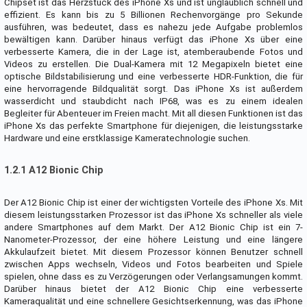
Chipset ist das Herzstück des iPhone Xs und ist unglaublich schnell und
effizient. Es kann bis zu 5 Billionen Rechenvorgänge pro Sekunde
ausführen, was bedeutet, dass es nahezu jede Aufgabe problemlos
bewältigen kann. Darüber hinaus verfügt das iPhone Xs über eine
verbesserte Kamera, die in der Lage ist, atemberaubende Fotos und
Videos zu erstellen. Die Dual-Kamera mit 12 Megapixeln bietet eine
optische Bildstabilisierung und eine verbesserte HDR-Funktion, die für
eine hervorragende Bildqualität sorgt. Das iPhone Xs ist außerdem
wasserdicht und staubdicht nach IP68, was es zu einem idealen
Begleiter für Abenteuer im Freien macht. Mit all diesen Funktionen ist das
iPhone Xs das perfekte Smartphone für diejenigen, die leistungsstarke
Hardware und eine erstklassige Kameratechnologie suchen.
1.2.1 A12 Bionic Chip
Der A12 Bionic Chip ist einer der wichtigsten Vorteile des iPhone Xs. Mit
diesem leistungsstarken Prozessor ist das iPhone Xs schneller als viele
andere Smartphones auf dem Markt. Der A12 Bionic Chip ist ein 7-
Nanometer-Prozessor, der eine höhere Leistung und eine längere
Akkulaufzeit bietet. Mit diesem Prozessor können Benutzer schnell
zwischen Apps wechseln, Videos und Fotos bearbeiten und Spiele
spielen, ohne dass es zu Verzögerungen oder Verlangsamungen kommt.
Darüber hinaus bietet der A12 Bionic Chip eine verbesserte
Kameraqualität und eine schnellere Gesichtserkennung, was das iPhone