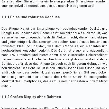
Gerät erhalten Sie nicht nur ein leistungsstarkes Smartphone, sondern
auch ein stilvolles Accessoire, das Sie überallhin begleiten wird.
1.1.1 Edles und robustes Gehäuse
Das iPhone Xs ist ein Smartphone von beeindruckender Qualität und
Design. Das Gehäuse des iPhone Xs ist sowohl edel als auch robust, was
es zu einer hervorragenden Wahl für Nutzer macht, die ein langlebiges
und gleichzeitig stilvolles Smartphone suchen. Das Gehäuse besteht aus
robustem Glas und Edelstahl, was dem iPhone Xs ein elegantes und
hochwertiges Aussehen verleiht. Das Gerät ist staub- und wasserdicht
nach IP68-Standard und bietet somit eine zusätzliche Schutzschicht
gegen unerwartete Unfälle. Darüber hinaus sorgt das widerstandsfähige
Gehäuse dafür, dass das iPhone Xs auch nach längerem Gebrauch wie
neu aussieht. Das Gehäuse ist in den Farben Space Grau, Silber und Gold
erhältlich, so dass jeder Nutzer seinen persönlichen Stil ausdrücken
kann. Insgesamt ist das Gehäuse des iPhone Xs ein herausragendes
Merkmal des Smartphones, das es zu einem der besten auf dem Markt
macht.
1.1.2 Großes Display ohne Rahmen
Wenn es um das Design des iPhone Xs geht, ist das erste, was ins Auge