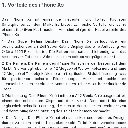
1. Vorteile des iPhone Xs
Das iPhone Xs ist eines der neuesten und fortschrittlichsten
Smartphones auf dem Markt. Es bietet zahlreiche Vorteile, die es zu
einem attraktiven Kauf machen. Hier sind einige der Hauptvorteile des
iPhone Xs:
1. Das Super Retina Display: Das iPhone Xs verfügt über ein
beeindruckendes 5,8-Zoll-Super-Retina-Display, das eine Auflösung von
2436 x 1125 Pixeln bietet. Die Farben sind satt und lebendig, was das
Ansehen von Fotos und Videos zu einem echten Vergnügen macht.
2. Die Kamera: Die Kamera des iPhone Xs ist eine der besten auf dem
Markt. Sie verfügt über eine 12-Megapixel-Weitwinkelkamera und eine
12-Megapixel-Teleobjektivkamera mit optischer Bildstabilisierung, was
für gestochen scharfe Bilder sorgt. Auch bei schlechten
Lichtverhältnissen macht die Kamera des iPhone Xs beeindruckende
Fotos.
3. Die Leistung: Das iPhone Xs ist mit dem A12 Bionic Chip ausgestattet,
einem der schnellsten Chips auf dem Markt. Dies sorgt für eine
unglaublich schnelle Leistung, die sich in der schnellen Reaktionszeit
und der reibungslosen Nutzung des Telefons bemerkbar macht.
4. Das Design: Das iPhone Xs hat ein schlankes und modernes Design,
das es zu einem echten Hingucker macht. Es ist in drei verschiedenen
Farben erhältlich - Silber, Space Grau und Gold - und verfügt über ein