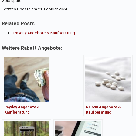
Geld sparen!
Letztes Update am 21. Februar 2024
Related Posts
Payday Angebote & Kaufberatung
Weitere Rabatt Angebote:
Payday Angebote &
RX 590 Angebote &
Kaufberatung
Kaufberatung