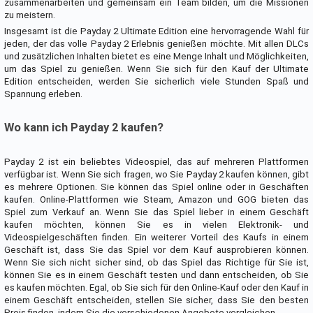
zusammenarbeiten und gemeinsam ein Team bilden, um die Missionen
zu meistern.
Insgesamt ist die Payday 2 Ultimate Edition eine hervorragende Wahl für
jeden, der das volle Payday 2 Erlebnis genießen möchte. Mit allen DLCs
und zusätzlichen Inhalten bietet es eine Menge Inhalt und Möglichkeiten,
um das Spiel zu genießen. Wenn Sie sich für den Kauf der Ultimate
Edition entscheiden, werden Sie sicherlich viele Stunden Spaß und
Spannung erleben.
Wo kann ich Payday 2 kaufen?
Payday 2 ist ein beliebtes Videospiel, das auf mehreren Plattformen
verfügbar ist. Wenn Sie sich fragen, wo Sie Payday 2 kaufen können, gibt
es mehrere Optionen. Sie können das Spiel online oder in Geschäften
kaufen. Online-Plattformen wie Steam, Amazon und GOG bieten das
Spiel zum Verkauf an. Wenn Sie das Spiel lieber in einem Geschäft
kaufen möchten, können Sie es in vielen Elektronik- und
Videospielgeschäften finden. Ein weiterer Vorteil des Kaufs in einem
Geschäft ist, dass Sie das Spiel vor dem Kauf ausprobieren können.
Wenn Sie sich nicht sicher sind, ob das Spiel das Richtige für Sie ist,
können Sie es in einem Geschäft testen und dann entscheiden, ob Sie
es kaufen möchten. Egal, ob Sie sich für den Online-Kauf oder den Kauf in
einem Geschäft entscheiden, stellen Sie sicher, dass Sie den besten
Preis finden, indem Sie die verschiedenen Angebote vergleichen.