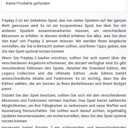
Keine Produkte gefunden.
Payday 2 ist ein beliebtes Spiel, das von vielen Spielern auf der ganzen
Welt genossen wird. Es ist ein kooperatives Spiel, bei dem Sie mit
anderen Spielern zusammenarbeiten müssen, um verschiedene
Missionen zu erfüllen. In diesem Artikel erfahren Sie alles, was Sie über
den Kauf von Payday 2 wissen müssen. Wir werden Ihnen Angebote
vorstellen, die Sie in Betracht ziehen sollten, und Ihnen Tipps geben, wie
Sie das Spiel optimal nutzen können.
Wenn Sie Payday 2 kaufen möchten, sollten Sie sich zuerst über die
verschiedenen Angebote informieren, die derzeit verfügbar sind. Es gibt
verschiedene Editionen des Spiels, darunter die Standard Edition, die
Legacy Collection und die Ultimate Edition. Jede Edition bietet
unterschiedliche Inhalte und Funktionen. Es ist wichtig, dass Sie die
Edition wählen, die am besten zu Ihren Bedürfnissen und Ihrem Budget
passt.
Sobald Sie das Spiel besitzen, sollten Sie sich mit den verschiedenen
Missionen und Funktionen vertraut machen. Das Spiel bietet zahlreiche
Möglichkeiten, um Ihre Fähigkeiten zu verbessern und neue Waffen und
Ausrüstung freizuschalten. Sie sollten auch darauf achten, regelmäßig
Updates herunterzuladen, um sicherzustellen, dass Sie das Spiel optimal
nutzen können.
Insgesamt bietet Payday 2 ein aufregendes und herausforderndes