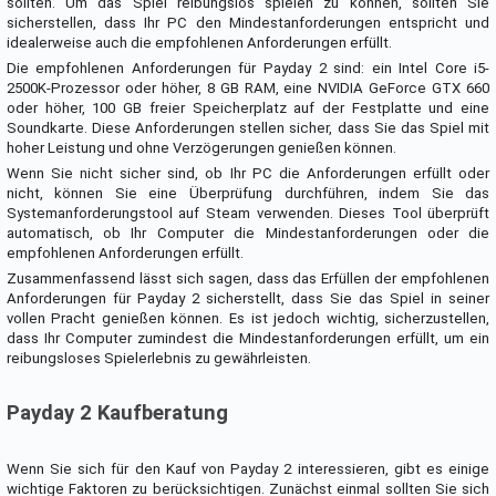
sollten. Um das Spiel reibungslos spielen zu können, sollten Sie
sicherstellen, dass Ihr PC den Mindestanforderungen entspricht und
idealerweise auch die empfohlenen Anforderungen erfüllt.
Die empfohlenen Anforderungen für Payday 2 sind: ein Intel Core i5-
2500K-Prozessor oder höher, 8 GB RAM, eine NVIDIA GeForce GTX 660
oder höher, 100 GB freier Speicherplatz auf der Festplatte und eine
Soundkarte. Diese Anforderungen stellen sicher, dass Sie das Spiel mit
hoher Leistung und ohne Verzögerungen genießen können.
Wenn Sie nicht sicher sind, ob Ihr PC die Anforderungen erfüllt oder
nicht, können Sie eine Überprüfung durchführen, indem Sie das
Systemanforderungstool auf Steam verwenden. Dieses Tool überprüft
automatisch, ob Ihr Computer die Mindestanforderungen oder die
empfohlenen Anforderungen erfüllt.
Zusammenfassend lässt sich sagen, dass das Erfüllen der empfohlenen
Anforderungen für Payday 2 sicherstellt, dass Sie das Spiel in seiner
vollen Pracht genießen können. Es ist jedoch wichtig, sicherzustellen,
dass Ihr Computer zumindest die Mindestanforderungen erfüllt, um ein
reibungsloses Spielerlebnis zu gewährleisten.
Payday 2 Kaufberatung
Wenn Sie sich für den Kauf von Payday 2 interessieren, gibt es einige
wichtige Faktoren zu berücksichtigen. Zunächst einmal sollten Sie sich