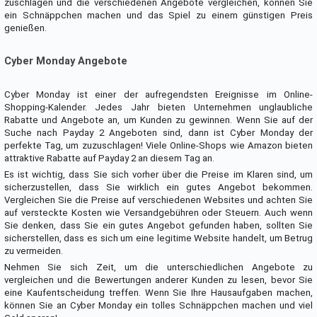
zuschlagen und die verschiedenen Angebote vergleichen, können Sie
ein Schnäppchen machen und das Spiel zu einem günstigen Preis
genießen.
Cyber Monday Angebote
Cyber Monday ist einer der aufregendsten Ereignisse im Online-
Shopping-Kalender. Jedes Jahr bieten Unternehmen unglaubliche
Rabatte und Angebote an, um Kunden zu gewinnen. Wenn Sie auf der
Suche nach Payday 2 Angeboten sind, dann ist Cyber Monday der
perfekte Tag, um zuzuschlagen! Viele Online-Shops wie Amazon bieten
attraktive Rabatte auf Payday 2 an diesem Tag an.
Es ist wichtig, dass Sie sich vorher über die Preise im Klaren sind, um
sicherzustellen, dass Sie wirklich ein gutes Angebot bekommen.
Vergleichen Sie die Preise auf verschiedenen Websites und achten Sie
auf versteckte Kosten wie Versandgebühren oder Steuern. Auch wenn
Sie denken, dass Sie ein gutes Angebot gefunden haben, sollten Sie
sicherstellen, dass es sich um eine legitime Website handelt, um Betrug
zu vermeiden.
Nehmen Sie sich Zeit, um die unterschiedlichen Angebote zu
vergleichen und die Bewertungen anderer Kunden zu lesen, bevor Sie
eine Kaufentscheidung treffen. Wenn Sie Ihre Hausaufgaben machen,
können Sie an Cyber Monday ein tolles Schnäppchen machen und viel