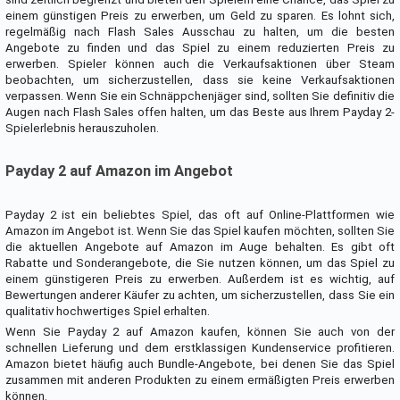
einem günstigen Preis zu erwerben, um Geld zu sparen. Es lohnt sich,
regelmäßig nach Flash Sales Ausschau zu halten, um die besten
Angebote zu finden und das Spiel zu einem reduzierten Preis zu
erwerben. Spieler können auch die Verkaufsaktionen über Steam
beobachten, um sicherzustellen, dass sie keine Verkaufsaktionen
verpassen. Wenn Sie ein Schnäppchenjäger sind, sollten Sie definitiv die
Augen nach Flash Sales offen halten, um das Beste aus Ihrem Payday 2-
Spielerlebnis herauszuholen.
Payday 2 auf Amazon im Angebot
Payday 2 ist ein beliebtes Spiel, das oft auf Online-Plattformen wie
Amazon im Angebot ist. Wenn Sie das Spiel kaufen möchten, sollten Sie
die aktuellen Angebote auf Amazon im Auge behalten. Es gibt oft
Rabatte und Sonderangebote, die Sie nutzen können, um das Spiel zu
einem günstigeren Preis zu erwerben. Außerdem ist es wichtig, auf
Bewertungen anderer Käufer zu achten, um sicherzustellen, dass Sie ein
qualitativ hochwertiges Spiel erhalten.
Wenn Sie Payday 2 auf Amazon kaufen, können Sie auch von der
schnellen Lieferung und dem erstklassigen Kundenservice profitieren.
Amazon bietet häufig auch Bundle-Angebote, bei denen Sie das Spiel
zusammen mit anderen Produkten zu einem ermäßigten Preis erwerben
können.