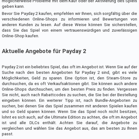
möglicherweise Probleme mit dem Kauf oder der Aktivierung des Spiels
geben kann.
Bevor Sie Payday 2 kaufen, empfehlen wir Ihnen, sich sorgfältig über die
verschiedenen Online-Shops zu informieren und Bewertungen von
anderen Kunden zu lesen. Auf diese Weise können Sie sicherstellen,
dass Sie das Spiel von einem vertrauenswürdigen und zuverlässigen
Online-Shop kaufen.
Aktuelle Angebote für Payday 2
Payday 2 ist ein beliebtes Spiel, das oft im Angebot ist. Wenn Sie auf der
Suche nach den besten Angeboten für Payday 2 sind, gibt es viele
Möglichkeiten, Geld zu sparen. Eine Option ist, den Steam-Store zu
durchsuchen, da es oft Verkaufsaktionen gibt. Sie können auch andere
Online-Shops durchsuchen, um den besten Preis zu finden. Vergessen
Sie nicht, auch nach Rabattcodes zu suchen, die Sie bei der Bestellung
eingeben können. Ein weiterer Tipp ist, nach Bundle-Angeboten zu
suchen, bei denen Sie das Spiel zusammen mit anderen Spielen kaufen
und so Geld sparen können. Wenn Sie das Spiel noch nicht besitzen,
lohnt es sich auch, auf die Ultimate Edition zu achten, die oft im Angebot
ist und alle DLCs enthält. Achten Sie darauf, die Angebote zu
vergleichen und wählen Sie das Angebot aus, das am besten zu Ihnen
passt.