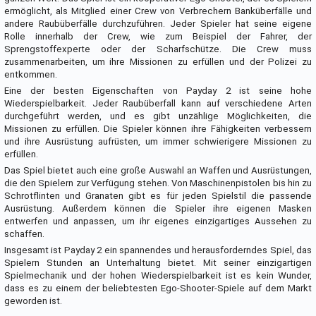
ermöglicht, als Mitglied einer Crew von Verbrechern Banküberfälle und
andere Raubüberfälle durchzuführen. Jeder Spieler hat seine eigene
Rolle innerhalb der Crew, wie zum Beispiel der Fahrer, der
Sprengstoffexperte oder der Scharfschütze. Die Crew muss
zusammenarbeiten, um ihre Missionen zu erfüllen und der Polizei zu
entkommen.
Eine der besten Eigenschaften von Payday 2 ist seine hohe
Wiederspielbarkeit. Jeder Raubüberfall kann auf verschiedene Arten
durchgeführt werden, und es gibt unzählige Möglichkeiten, die
Missionen zu erfüllen. Die Spieler können ihre Fähigkeiten verbessern
und ihre Ausrüstung aufrüsten, um immer schwierigere Missionen zu
erfüllen.
Das Spiel bietet auch eine große Auswahl an Waffen und Ausrüstungen,
die den Spielern zur Verfügung stehen. Von Maschinenpistolen bis hin zu
Schrotflinten und Granaten gibt es für jeden Spielstil die passende
Ausrüstung. Außerdem können die Spieler ihre eigenen Masken
entwerfen und anpassen, um ihr eigenes einzigartiges Aussehen zu
schaffen.
Insgesamt ist Payday 2 ein spannendes und herausforderndes Spiel, das
Spielern Stunden an Unterhaltung bietet. Mit seiner einzigartigen
Spielmechanik und der hohen Wiederspielbarkeit ist es kein Wunder,
dass es zu einem der beliebtesten Ego-Shooter-Spiele auf dem Markt
geworden ist.