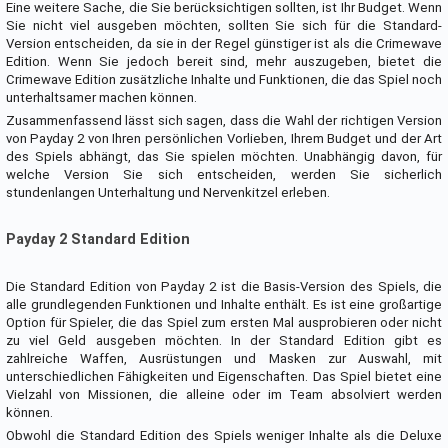
Eine weitere Sache, die Sie berücksichtigen sollten, ist Ihr Budget. Wenn
Sie nicht viel ausgeben möchten, sollten Sie sich für die Standard-
Version entscheiden, da sie in der Regel günstiger ist als die Crimewave
Edition. Wenn Sie jedoch bereit sind, mehr auszugeben, bietet die
Crimewave Edition zusätzliche Inhalte und Funktionen, die das Spiel noch
unterhaltsamer machen können.
Zusammenfassend lässt sich sagen, dass die Wahl der richtigen Version
von Payday 2 von Ihren persönlichen Vorlieben, Ihrem Budget und der Art
des Spiels abhängt, das Sie spielen möchten. Unabhängig davon, für
welche Version Sie sich entscheiden, werden Sie sicherlich
stundenlangen Unterhaltung und Nervenkitzel erleben.
Payday 2 Standard Edition
Die Standard Edition von Payday 2 ist die Basis-Version des Spiels, die
alle grundlegenden Funktionen und Inhalte enthält. Es ist eine großartige
Option für Spieler, die das Spiel zum ersten Mal ausprobieren oder nicht
zu viel Geld ausgeben möchten. In der Standard Edition gibt es
zahlreiche Waffen, Ausrüstungen und Masken zur Auswahl, mit
unterschiedlichen Fähigkeiten und Eigenschaften. Das Spiel bietet eine
Vielzahl von Missionen, die alleine oder im Team absolviert werden
können.
Obwohl die Standard Edition des Spiels weniger Inhalte als die Deluxe