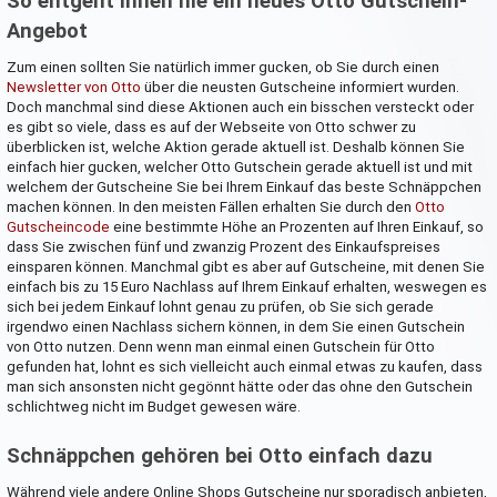
So entgeht Ihnen nie ein neues Otto Gutschein-
Angebot
Zum einen sollten Sie natürlich immer gucken, ob Sie durch einen
Newsletter von Otto
über die neusten Gutscheine informiert wurden.
Doch manchmal sind diese Aktionen auch ein bisschen versteckt oder
es gibt so viele, dass es auf der Webseite von Otto schwer zu
überblicken ist, welche Aktion gerade aktuell ist. Deshalb können Sie
einfach hier gucken, welcher Otto Gutschein gerade aktuell ist und mit
welchem der Gutscheine Sie bei Ihrem Einkauf das beste Schnäppchen
machen können. In den meisten Fällen erhalten Sie durch den
Otto
Gutscheincode
eine bestimmte Höhe an Prozenten auf Ihren Einkauf, so
dass Sie zwischen fünf und zwanzig Prozent des Einkaufspreises
einsparen können. Manchmal gibt es aber auf Gutscheine, mit denen Sie
einfach bis zu 15 Euro Nachlass auf Ihrem Einkauf erhalten, weswegen es
sich bei jedem Einkauf lohnt genau zu prüfen, ob Sie sich gerade
irgendwo einen Nachlass sichern können, in dem Sie einen Gutschein
von Otto nutzen. Denn wenn man einmal einen Gutschein für Otto
gefunden hat, lohnt es sich vielleicht auch einmal etwas zu kaufen, dass
man sich ansonsten nicht gegönnt hätte oder das ohne den Gutschein
schlichtweg nicht im Budget gewesen wäre.
Schnäppchen gehören bei Otto einfach dazu
Während viele andere Online Shops Gutscheine nur sporadisch anbieten,