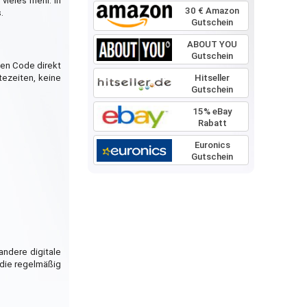
vieles mehr. In
30 € Amazon
.
Gutschein
ABOUT YOU
Gutschein
len Code direkt
Hitseller
tezeiten, keine
Gutschein
15% eBay
Rabatt
Euronics
Gutschein
andere digitale
die regelmäßig