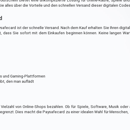
Gutschein bietet eine unkomplizierte Lösung für Online-Käufe, Spiele und 
ie alles über die Vorteile und den schnellen Versand dieser digitalen Codes
d
aysafecard ist der schnelle Versand. Nach dem Kauf erhalten Sie Ihren digita
t, dass Sie sofort mit dem Einkaufen beginnen können. Keine langen War
ps und Gaming-Plattformen
ibt, den man auflädt
Vielzahl von Online-Shops bezahlen. Ob für Spiele, Software, Musik oder 
renzt. Dies macht die Paysafecard zu einer idealen Wahl für Menschen, 