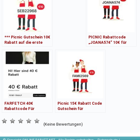
*** Picnic Gutschein 10€
PICNIC Rabattcode
Rabatt auf die erste
„JOANA574“ 10€ für
Bestellung !!! CODE:
Neukunden Gutschein +
5
FARFETCH 40€
Picnic 15€ Rabatt Code
Rabattcode Für
Gutschein für
Neukunden Bestellung
Neukunden Code
Ab 400€ Im April Code
FAMI2569
(Keine Bewertungen)