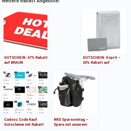
Weitere Rabatt Angebote:
GUTSCHEIN: 47% Rabatt
GUTSCHEIN: Esprit –
auf BRAUN
20% Rabatt auf
Kaffeemaschine, KF9050
ausgewählte Jacken und
– nur 79,99EUR
Mäntel
Cadooz Code Kauf
NKD Sparsonntag –
Gutscheine mit Rabatt
Spare mit unserem
/Douglas Tchibo H&M
Gutschein!