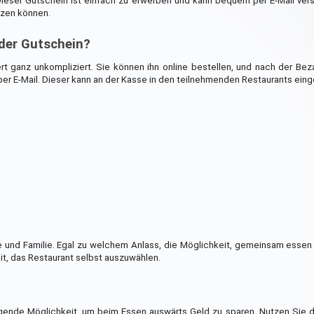
Dieser Gutschein ist einfach zu erwerben und kann bequem per E-Mail ve
tzen können.
 der Gutschein?
rt ganz unkompliziert. Sie können ihn online bestellen, und nach der Bez
er E-Mail. Dieser kann an der Kasse in den teilnehmenden Restaurants eing
de und Familie. Egal zu welchem Anlass, die Möglichkeit, gemeinsam essen
t, das Restaurant selbst auszuwählen.
gende Möglichkeit, um beim Essen auswärts Geld zu sparen. Nutzen Sie d