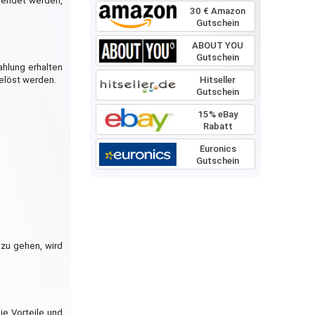
rsendet werden,
30 € Amazon
Gutschein
ABOUT YOU
Gutschein
ahlung erhalten
Hitseller
elöst werden.
Gutschein
15% eBay
Rabatt
Euronics
Gutschein
 zu gehen, wird
ie Vorteile und