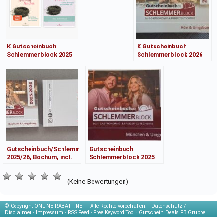
K Gutscheinbuch
K Gutscheinbuch
Schlemmerblock 2025
Schlemmerblock 2026
Köln mit Mobile Code
Köln mit 30 Euro Mobile
NEU
Code NEU
Gutscheinbuch/Schlemmerblock
Gutscheinbuch
2025/26, Bochum, incl.
Schlemmerblock 2025
30 EURO Code, NEU
München + Umgebung +
Mobile Code NEU
(Keine Bewertungen)
© Copyright
ONLINE-RABATT.NET · Alle Rechte vorbehalten. ·
Datenschutz /
Disclaimer
·
Impressum
·
RSS Feed
·
Free Keyword Tool
·
Gutschein Deals FB Gruppe