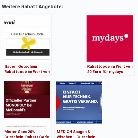
Weitere Rabatt Angebote:
flaconi Gutschein
Rabattcode im Wert von
Rabattcode im Wert von
20 Euro für mydays
10€ •gültig bis 10.April
2024
Mister Spex 20%
MEDION Saugen &
Gutschein, Rabatt Code
Wischen – Gutschein