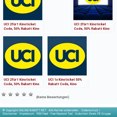
UCI 2für1 Kinoticket
UCI 2für1 Kinoticket
Code, 50% Rabatt Kino
Code, 50% Rabatt Kino
Gutschein Gültig bis
Gutschein Gültig bis
29.06
UCI 2für1 Kinoticket
UCI 1x Kinoticket 50%
Code, 50% Rabatt Kino
Rabatt Code, Kino
Gutschein einlösbar bis
Gutschein Gültig bis
29.12.24,
(Keine Bewertungen)
© Copyright
ONLINE-RABATT.NET · Alle Rechte vorbehalten. ·
Datenschutz /
Disclaimer
·
Impressum
·
RSS Feed
·
Free Keyword Tool
·
Gutschein Deals FB Gruppe