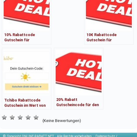
10% Rabattcode
10€ Rabattcode
Gutschein für
Gutschein für
Onlineshop von Tchibo
Onlineshop von Brita
Tchibo.de nur bis
Wasserfilter
20% Rabatt
Tchibo Rabattcode
Gutscheincode für den
Gutschein im Wert von
Onlineshop von
10% • gültig bis 10.April
Schiesser bis 01.04.24
2024
(Keine Bewertungen)
© Copyright
ONLINE-RABATT.NET · Alle Rechte vorbehalten. ·
Datenschutz /