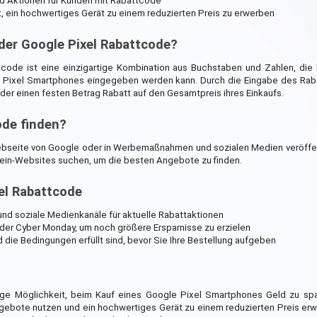
d Aktionen für Kunden mit Rabattcode
, ein hochwertiges Gerät zu einem reduzierten Preis zu erwerben
 der Google Pixel Rabattcode?
code ist eine einzigartige Kombination aus Buchstaben und Zahlen, die 
e Pixel Smartphones eingegeben werden kann. Durch die Eingabe des Ra
r einen festen Betrag Rabatt auf den Gesamtpreis ihres Einkaufs.
ode finden?
Webseite von Google oder in Werbemaßnahmen und sozialen Medien veröffe
ein-Websites suchen, um die besten Angebote zu finden.
el Rabattcode
und soziale Medienkanäle für aktuelle Rabattaktionen
der Cyber Monday, um noch größere Ersparnisse zu erzielen
d die Bedingungen erfüllt sind, bevor Sie Ihre Bestellung aufgeben
ige Möglichkeit, beim Kauf eines Google Pixel Smartphones Geld zu spa
bote nutzen und ein hochwertiges Gerät zu einem reduzierten Preis erwe