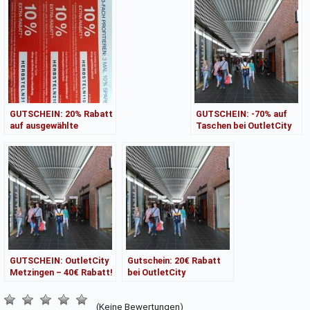
GUTSCHEIN: 20% Rabatt
GUTSCHEIN: -70% auf
auf ausgewählte
Taschen bei OutletCity
Sonnenschutz-Produkte
Metzingen – New in
bei Shop-Apotheke
Season Spring
GUTSCHEIN: OutletCity
Gutschein: 20€ Rabatt
Metzingen – 40€ Rabatt!
bei OutletCity
Metzingen –
Markenqualität!
(Keine Bewertungen)