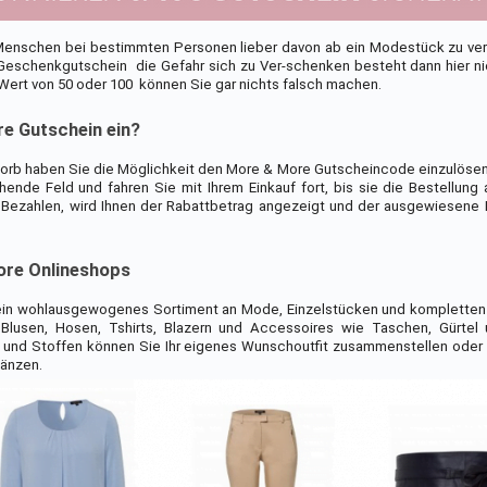
e Menschen bei bestimmten Personen lieber davon ab ein Modestück zu v
schenkgutschein  die Gefahr sich zu Ver-schenken besteht dann hier ni
rt von 50 oder 100  können Sie gar nichts falsch machen.
re Gutschein ein?
korb haben Sie die Möglichkeit den More & More Gutscheincode einzulösen
nde Feld und fahren Sie mit Ihrem Einkauf fort, bis sie die Bestellung
 Bezahlen, wird Ihnen der Rabattbetrag angezeigt und der ausgewiesene 
ore Onlineshops
ein wohlausgewogenes Sortiment an Mode, Einzelstücken und kompletten O
Blusen, Hosen, Tshirts, Blazern und Accessoires wie Taschen, Gürtel 
n und Stoffen können Sie Ihr eigenes Wunschoutfit zusammenstellen oder
gänzen.