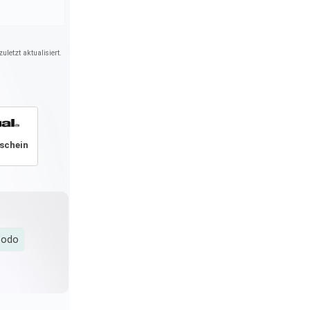
uletzt aktualisiert.
tschein
podo