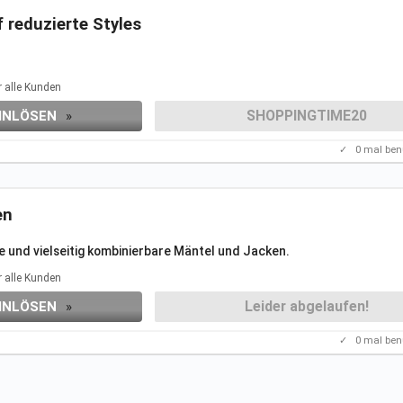
 reduzierte Styles
eren
Aktionen.
r alle Kunden
SHOPPINGTIME20
INLÖSEN
»
✓
0
mal ben
en
 und vielseitig kombinierbare Mäntel und
Jacken.
r alle Kunden
Leider abgelaufen!
INLÖSEN
»
✓
0
mal ben