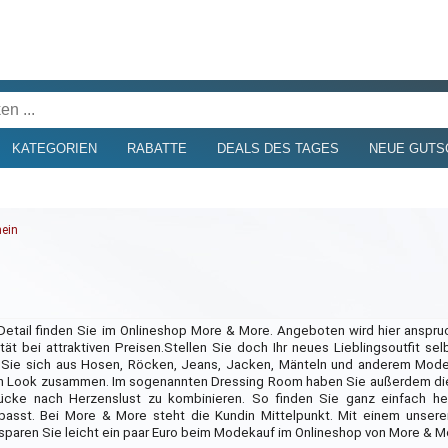
KATEGORIEN
RABATTE
DEALS DES TAGES
NEUE GUTS
ein
etail finden Sie im Onlineshop More & More. Angeboten wird hier anspr
tät bei attraktiven Preisen.
Stellen Sie doch Ihr neues Lieblingsoutfit s
Sie sich aus Hosen, Röcken, Jeans, Jacken, Mänteln und anderem Mode
n Look zusammen. Im sogenannten Dressing Room haben Sie außerdem die
ücke nach Herzenslust zu kombinieren. So finden Sie ganz einfach he
passt. Bei More & More steht die Kundin Mittelpunkt. Mit einem unser
sparen Sie leicht ein paar Euro beim Modekauf im Onlineshop von More & M