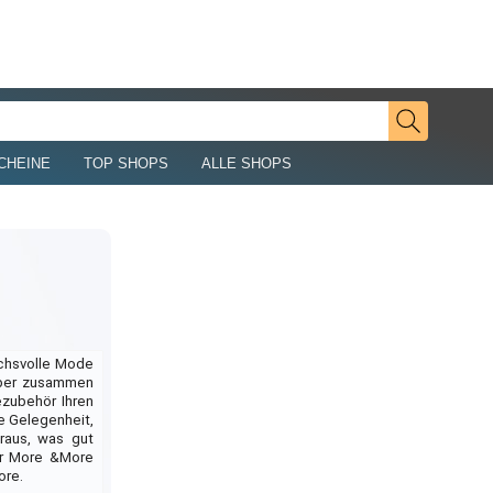
CHEINE
TOP SHOPS
ALLE SHOPS
uchsvolle Mode
elber zusammen
zubehör Ihren
 Gelegenheit,
raus, was gut
er More &More
ore.