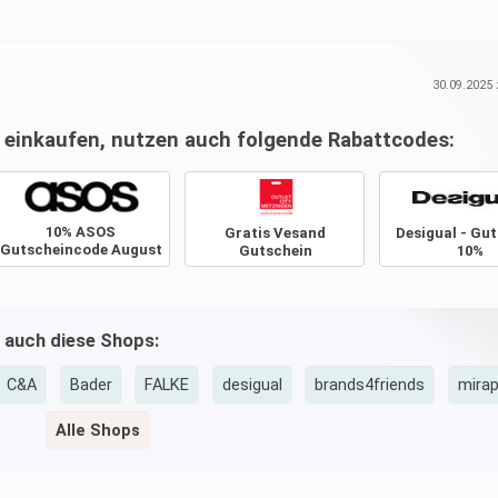
30.09.2025
z
einkaufen, nutzen auch folgende Rabattcodes:
10% ASOS
Gratis Vesand
Desigual - Gu
Gutscheincode August
Gutschein
10%
2026
 auch diese Shops:
C&A
Bader
FALKE
desigual
brands4friends
mira
Alle Shops