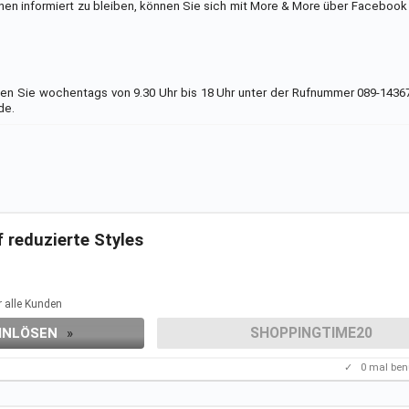
nen informiert zu bleiben, können Sie sich mit More & More über Facebook
en Sie wochentags von 9.30 Uhr bis 18 Uhr unter der Rufnummer 089-1436
de.
 reduzierte Styles
eren
Aktionen.
r alle Kunden
SHOPPINGTIME20
INLÖSEN
»
✓
0
mal ben