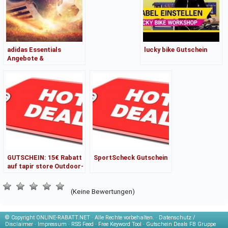
adidas Essentials
lucky bike Gutschein
Angebote &
Kaufberatung
GUTSCHEIN: 15€ Rabatt
SportScheck Gutschein
auf tapir store Outdoor-
Produkte
(Keine Bewertungen)
© Copyright
ONLINE-RABATT.NET · Alle Rechte vorbehalten. ·
Datenschutz /
Disclaimer
·
Impressum
·
RSS Feed
·
Free Keyword Tool
·
Gutschein Deals FB Gruppe